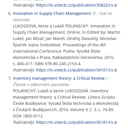
Podrobněji:
https://is.vstecb.cz/publication/35822/cs
Innovation in Supply Chain Management
D - Stať ve
sborníku
LUKOSZOVÁ, Xenie a Lukáš POLANECKÝ. Innovation in
Supply Chain Management. Online. In Edited by: Martin
Lukeš, Jan Mísař, Jan Mareš, Ondřej Dvouletý, Miroslav
Špaček, Ivana Svobodová.
Proceedings of the 4th
International Conference
. Praha: Vysoká škola
ekonomická v Praze, Nakladatelství Oeconomia, 2016,
s. 406-417. ISBN 978-80-245-2153-4.
Podrobněji:
https://is.vstecb.cz/publication/34101/cs
Inventory management theory: a Critical Review
J -
Článek v odborném periodiku
POLANECKÝ, Lukáš a Xenie LUKOSZOVÁ. Inventory
management theory: a Critical Review.
Littera Scripta
.
České Budějovice: Vysoká škola technická a ekonomická
v Českých Budějovicích, 2016, Volume 9, č. 3, s. 79-89.
ISSN 1805-9112.
Podrobněji:
https://is.vstecb.cz/publication/35181/cs