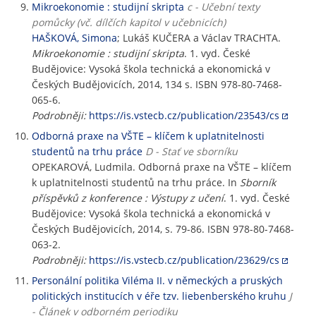
Mikroekonomie : studijní skripta
c - Učební texty
pomůcky (vč. dílčích kapitol v učebnicích)
HAŠKOVÁ, Simona
; Lukáš KUČERA a Václav TRACHTA.
Mikroekonomie : studijní skripta
. 1. vyd. České
Budějovice: Vysoká škola technická a ekonomická v
Českých Budějovicích, 2014, 134 s. ISBN 978-80-7468-
065-6.
Podrobněji:
https://is.vstecb.cz/publication/23543/cs
Odborná praxe na VŠTE – klíčem k uplatnitelnosti
studentů na trhu práce
D - Stať ve sborníku
OPEKAROVÁ, Ludmila. Odborná praxe na VŠTE – klíčem
k uplatnitelnosti studentů na trhu práce. In
Sborník
příspěvků z konference : Výstupy z učení
. 1. vyd. České
Budějovice: Vysoká škola technická a ekonomická v
Českých Budějovicích, 2014, s. 79-86. ISBN 978-80-7468-
063-2.
Podrobněji:
https://is.vstecb.cz/publication/23629/cs
Personální politika Viléma II. v německých a pruských
politických institucích v éře tzv. liebenberského kruhu
J
- Článek v odborném periodiku