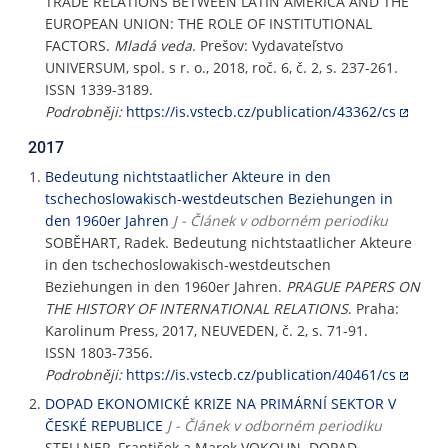
TRADE RELATIONS BETWEEN LATIN AMERICA AND THE
EUROPEAN UNION: THE ROLE OF INSTITUTIONAL
FACTORS.
Mladá veda
. Prešov: Vydavateľstvo
UNIVERSUM, spol. s r. o., 2018, roč. 6, č. 2, s. 237-261.
ISSN 1339-3189.
Podrobněji:
https://is.vstecb.cz/publication/43362/cs
2017
Bedeutung nichtstaatlicher Akteure in den
tschechoslowakisch-westdeutschen Beziehungen in
den 1960er Jahren
J - Článek v odborném periodiku
SOBĚHART, Radek. Bedeutung nichtstaatlicher Akteure
in den tschechoslowakisch-westdeutschen
Beziehungen in den 1960er Jahren.
PRAGUE PAPERS ON
THE HISTORY OF INTERNATIONAL RELATIONS
. Praha:
Karolinum Press, 2017, NEUVEDEN, č. 2, s. 71-91.
ISSN 1803-7356.
Podrobněji:
https://is.vstecb.cz/publication/40461/cs
DOPAD EKONOMICKÉ KRIZE NA PRIMÁRNÍ SEKTOR V
ČESKÉ REPUBLICE
J - Článek v odborném periodiku
STELLNER, František a Marek VOKOUN. DOPAD