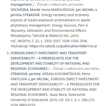
management
J - Článek v odborném periodiku
VOCHOZKA, Marek
; Anna MAROUŠKOVÁ;
Jan VÁCHAL
a
Jarmila STRAKOVÁ
. Energy recovery and economy
aspects of steam-explosion pretreatment in waste
phytomass management.
Energy Sources, Part A:
Recovery, Utilization, and Environmental Effects
.
Philadelphia: TAYLOR & FRANCIS INC, 2016,
roč. 38/2016, č. 22, s. 3332-3337. ISSN 1556-7036.
Podrobněji:
https://is.vstecb.cz/publication/34601/cs
FOREIGN DIRECT INVESTMENT AND TRANSPORT
SERVICEABILITY – A PREREQUISITE FOR THE
DEVELOPMENT AND STABILITY OF NATIONAL AND
REGIONAL ECONOMIES
J - Článek v odborném periodiku
STRAKOVÁ, Jarmila
; Alžběta KUCHARČÍKOVÁ; Petra
PÁRTLOVÁ a
Jan VÁCHAL
. FOREIGN DIRECT INVESTMENT
AND TRANSPORT SERVICEABILITY – A PREREQUISITE FOR
THE DEVELOPMENT AND STABILITY OF NATIONAL AND
REGIONAL ECONOMIES.
Nase More
. Dubrovnik:
University of Dubrovnik, 2016, roč. 63, č. 3, s. 204-210.
ISSN 0469-6255.