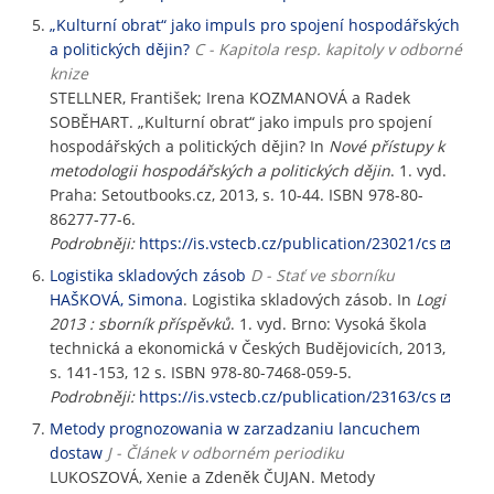
„Kulturní obrat“ jako impuls pro spojení hospodářských
a politických dějin?
C - Kapitola resp. kapitoly v odborné
knize
STELLNER, František; Irena KOZMANOVÁ a Radek
SOBĚHART. „Kulturní obrat“ jako impuls pro spojení
hospodářských a politických dějin? In
Nové přístupy k
metodologii hospodářských a politických dějin
. 1. vyd.
Praha: Setoutbooks.cz, 2013, s. 10-44. ISBN 978-80-
86277-77-6.
Podrobněji:
https://is.vstecb.cz/publication/23021/cs
Logistika skladových zásob
D - Stať ve sborníku
HAŠKOVÁ, Simona
. Logistika skladových zásob. In
Logi
2013 : sborník příspěvků
. 1. vyd. Brno: Vysoká škola
technická a ekonomická v Českých Budějovicích, 2013,
s. 141-153, 12 s. ISBN 978-80-7468-059-5.
Podrobněji:
https://is.vstecb.cz/publication/23163/cs
Metody prognozowania w zarzadzaniu lancuchem
dostaw
J - Článek v odborném periodiku
LUKOSZOVÁ, Xenie a Zdeněk ČUJAN. Metody