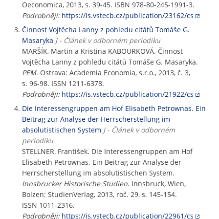
Oeconomica, 2013, s. 39-45. ISBN 978-80-245-1991-3.
Podrobněji:
https://is.vstecb.cz/publication/23162/cs
Činnost Vojtěcha Lanny z pohledu citátů Tomáše G.
Masaryka
J - Článek v odborném periodiku
MARŠÍK, Martin a Kristina KABOURKOVÁ. Činnost
Vojtěcha Lanny z pohledu citátů Tomáše G. Masaryka.
PEM
. Ostrava: Academia Economia, s.r.o., 2013, č. 3,
s. 96-98. ISSN 1211-6378.
Podrobněji:
https://is.vstecb.cz/publication/21922/cs
Die Interessengruppen am Hof Elisabeth Petrownas. Ein
Beitrag zur Analyse der Herrscherstellung im
absolutistischen System
J - Článek v odborném
periodiku
STELLNER, František. Die Interessengruppen am Hof
Elisabeth Petrownas. Ein Beitrag zur Analyse der
Herrscherstellung im absolutistischen System.
Innsbrucker Historische Studien
. Innsbruck, Wien,
Bolzen: StudienVerlag, 2013, roč. 29, s. 145-154.
ISSN 1011-2316.
Podrobněji:
https://is.vstecb.cz/publication/22961/cs