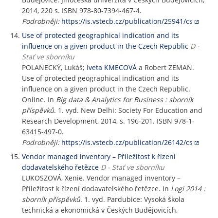
2014, 220 s. ISBN 978-80-7394-467-4.
Podrobněji:
https://is.vstecb.cz/publication/25941/cs
Use of protected geographical indication and its
influence on a given product in the Czech Republic
D -
Stať ve sborníku
POLANECKÝ, Lukáš;
Iveta KMECOVÁ
a Robert ZEMAN.
Use of protected geographical indication and its
influence on a given product in the Czech Republic.
Online. In
Big data & Analytics for Business : sborník
příspěvků
. 1. vyd. New Delhi: Society For Education and
Research Development, 2014, s. 196-201. ISBN 978-1-
63415-497-0.
Podrobněji:
https://is.vstecb.cz/publication/26142/cs
Vendor managed inventory – Příležitost k řízení
dodavatelského řetězce
D - Stať ve sborníku
LUKOSZOVÁ, Xenie. Vendor managed inventory –
Příležitost k řízení dodavatelského řetězce. In
Logi 2014 :
sborník příspěvků
. 1. vyd. Pardubice: Vysoká škola
technická a ekonomická v Českých Budějovicích,