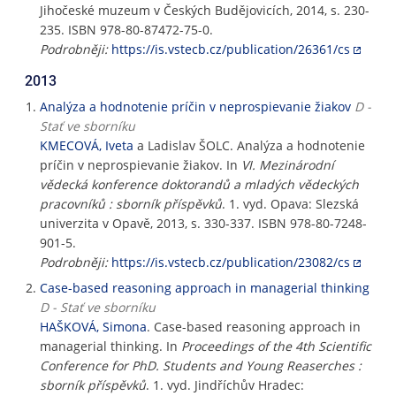
Jihočeské muzeum v Českých Budějovicích, 2014, s. 230-
235. ISBN 978-80-87472-75-0.
Podrobněji:
https://is.vstecb.cz/publication/26361/cs
2013
Analýza a hodnotenie príčin v neprospievanie žiakov
D -
Stať ve sborníku
KMECOVÁ, Iveta
a Ladislav ŠOLC. Analýza a hodnotenie
príčin v neprospievanie žiakov. In
VI. Mezinárodní
vědecká konference doktorandů a mladých vědeckých
pracovníků : sborník příspěvků
. 1. vyd. Opava: Slezská
univerzita v Opavě, 2013, s. 330-337. ISBN 978-80-7248-
901-5.
Podrobněji:
https://is.vstecb.cz/publication/23082/cs
Case-based reasoning approach in managerial thinking
D - Stať ve sborníku
HAŠKOVÁ, Simona
. Case-based reasoning approach in
managerial thinking. In
Proceedings of the 4th Scientific
Conference for PhD. Students and Young Reaserches :
sborník příspěvků
. 1. vyd. Jindříchův Hradec: