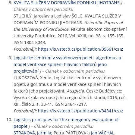
KVALITA SLUŽEB V DOPRAVNÍM PODNIKU JIHOTRANS
J -
Článek v odborném periodiku
STUCHLÝ, Jaroslav a Ladislav ŠOLC. KVALITA SLUŽEB V
DOPRAVNÍM PODNIKU JIHOTRANS.
Scientific Papers of
the University of Pardubice
. Fakulta ekonomicko-správní
Univerzity Pardubice, 2016, Vol. XXIII, no. 38, s. 155-165.
ISSN 1804-8048.
Podrobněji:
https://is.vstecb.cz/publication/35661/cs
Logistické centrum v systémovém pojetí, algoritmus a
model verifikace splnění hlavních faktorů jeho
projektování
J - Článek v odborném periodiku
LUKOSZOVÁ, Xenie. Logistické centrum v systémovém
pojetí, algoritmus a model verifikace splnění hlavních
faktorů jeho projektování.
Auspicia
. České Budějovice:
Vysoká škola evropských a regionálních studií, 2016, roč.
XIII, číslo 2, s. 33-41. ISSN 2464-7217.
Podrobněji:
https://is.vstecb.cz/publication/34341/cs
Logistics principles for the emergency evacuation of
people
J - Článek v odborném periodiku
STRAKOVÁ, Jarmila
; Petra PÁRTLOVÁ a
Jan VÁCHAL
.