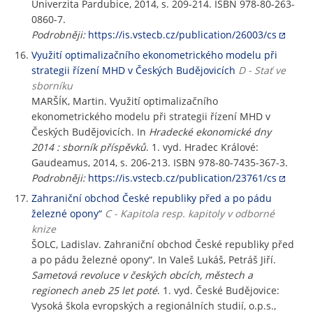
Univerzita Pardubice, 2014, s. 209-214. ISBN 978-80-263-
0860-7.
Podrobněji:
https://is.vstecb.cz/publication/26003/cs
Využití optimalizačního ekonometrického modelu při
strategii řízení MHD v Českých Budějovicích
D - Stať ve
sborníku
MARŠÍK, Martin. Využití optimalizačního
ekonometrického modelu při strategii řízení MHD v
Českých Budějovicích. In
Hradecké ekonomické dny
2014 : sborník příspěvků
. 1. vyd. Hradec Králové:
Gaudeamus, 2014, s. 206-213. ISBN 978-80-7435-367-3.
Podrobněji:
https://is.vstecb.cz/publication/23761/cs
Zahraniční obchod České republiky před a po pádu
železné opony“
C - Kapitola resp. kapitoly v odborné
knize
ŠOLC, Ladislav. Zahraniční obchod České republiky před
a po pádu železné opony“. In Valeš Lukáš, Petráš Jiří.
Sametová revoluce v českých obcích, městech a
regionech aneb 25 let poté
. 1. vyd. České Budějovice:
Vysoká škola evropských a regionálních studií, o.p.s.,