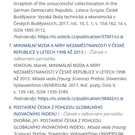
Inception of the unsuccessful collectivization in the
German Democratic Republic.
Littera Scripta
. České
Budějovice: Vysoká škola technická a ekonomická v
Českých Budějovicích, 2017, roč. 10, č. 1, s. 154-162, 14 s.
ISSN 1805-9112.
Podrobněji:
https://is.vstecb.cz/publication/37901/cs
MINIMÁLNÍ MZDA A MÍRY NEZAMĚSTNANOSTI V ČESKÉ
REPUBLICE V LETECH 1998 AŽ 2013
J - Článek v
odborném periodiku
VOKOUN, Marek. MINIMÁLNÍ MZDA A MÍRY
NEZAMĚSTNANOSTI V ČESKÉ REPUBLICE V LETECH 1998
AŽ 2013.
Mladá veda (Young Science)
. Prešov, Slovensko:
Vydavateľstvo UNIVERSUM, 2017, Roč. piaty, číslo 3,
s. 139-145. ISSN 1339-3189.
Podrobněji:
https://is.vstecb.cz/publication/38402/cs
POSTAVENÍ ČESKA Z POHLEDU GLOBÁLNÍHO
INOVAĆNÍHO INDEXU
J - Článek v odborném periodiku
DVOŘÁK, Jiří. POSTAVENÍ ČESKA Z POHLEDU
GLOBÁLNÍHO INOVAĆNÍHO INDEXU.
Mladá veda (Young
Science)
. Prešov, Slovensko: Vydavateľstvo UNIVERSUM,