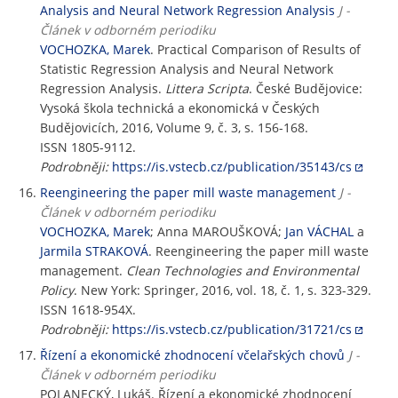
Analysis and Neural Network Regression Analysis
J -
Článek v odborném periodiku
VOCHOZKA, Marek
. Practical Comparison of Results of
Statistic Regression Analysis and Neural Network
Regression Analysis.
Littera Scripta
. České Budějovice:
Vysoká škola technická a ekonomická v Českých
Budějovicích, 2016, Volume 9, č. 3, s. 156-168.
ISSN 1805-9112.
Podrobněji:
https://is.vstecb.cz/publication/35143/cs
Reengineering the paper mill waste management
J -
Článek v odborném periodiku
VOCHOZKA, Marek
; Anna MAROUŠKOVÁ;
Jan VÁCHAL
a
Jarmila STRAKOVÁ
. Reengineering the paper mill waste
management.
Clean Technologies and Environmental
Policy
. New York: Springer, 2016, vol. 18, č. 1, s. 323-329.
ISSN 1618-954X.
Podrobněji:
https://is.vstecb.cz/publication/31721/cs
Řízení a ekonomické zhodnocení včelařských chovů
J -
Článek v odborném periodiku
POLANECKÝ, Lukáš. Řízení a ekonomické zhodnocení