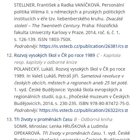
STELLNER, František a Radka VANÍČKOVÁ. Personální
politika Viléma II. v německých a pruských politických
institucích v éře tzv. liebenberského kruhu.
Dvacáté
století – The Twentieth Century
. Praha: Filozofická
fakulta Univerzity Karlovy v Praze, 2014, roč. 6, č. 1,
s. 126-139. ISSN 1803-750X.
Podrobněji:
https://is.vstecb.cz/publication/26381/cs
Rozvoj vysokých škol v ČR po roce 1989
C - Kapitola
resp. kapitoly v odborné knize
POLANECKÝ, Lukáš. Rozvoj vysokých škol v ČR po roce
1989. In Valeš Lukáš, Petráš Jiří.
Sametová revoluce v
českých obcích, městech a regionech aneb 25 let poté
.
1. vyd. České Budějovice: Vysoká škola evropských a
regionálních studií, o.p.s., Jihočeské muzeum v Českých
Budějovicích, 2014, s. 230-235. ISBN 978-80-87472-75-0.
Podrobněji:
https://is.vstecb.cz/publication/26322/cs
Tři životy v proměnách času
B - Odborná kniha
SOMR, Miroslav; Lenka HRUŠKOVÁ a Ludmila
OPEKAROVÁ.
Tři životy v proměnách času
. 1. vyd. České
Budějovice: Jihočeská univerzita v Českých Budějovicích,