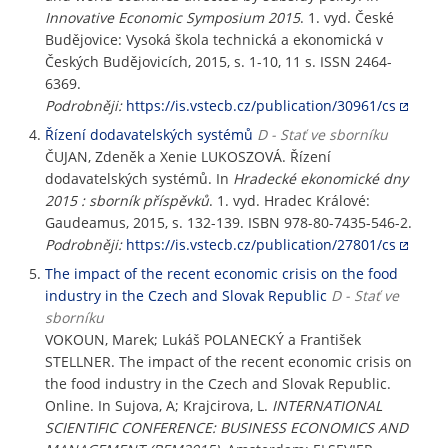
Innovative Economic Symposium 2015
. 1. vyd. České
Budějovice: Vysoká škola technická a ekonomická v
Českých Budějovicích, 2015, s. 1-10, 11 s. ISSN 2464-
6369.
Podrobněji:
https://is.vstecb.cz/publication/30961/cs
Řízení dodavatelských systémů
D - Stať ve sborníku
ČUJAN, Zdeněk a Xenie LUKOSZOVÁ. Řízení
dodavatelských systémů. In
Hradecké ekonomické dny
2015 : sborník příspěvků
. 1. vyd. Hradec Králové:
Gaudeamus, 2015, s. 132-139. ISBN 978-80-7435-546-2.
Podrobněji:
https://is.vstecb.cz/publication/27801/cs
The impact of the recent economic crisis on the food
industry in the Czech and Slovak Republic
D - Stať ve
sborníku
VOKOUN, Marek; Lukáš POLANECKÝ a František
STELLNER. The impact of the recent economic crisis on
the food industry in the Czech and Slovak Republic.
Online. In Sujova, A; Krajcirova, L.
INTERNATIONAL
SCIENTIFIC CONFERENCE: BUSINESS ECONOMICS AND