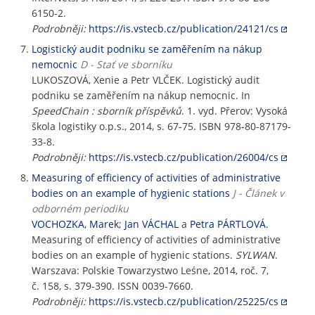
6150-2.
Podrobněji:
https://is.vstecb.cz/publication/24121/cs
Logistický audit podniku se zaměřením na nákup
nemocnic
D - Stať ve sborníku
LUKOSZOVÁ, Xenie a Petr VLČEK. Logistický audit
podniku se zaměřením na nákup nemocnic. In
SpeedChain : sborník příspěvků
. 1. vyd. Přerov: Vysoká
škola logistiky o.p.s., 2014, s. 67-75. ISBN 978-80-87179-
33-8.
Podrobněji:
https://is.vstecb.cz/publication/26004/cs
Measuring of efficiency of activities of administrative
bodies on an example of hygienic stations
J - Článek v
odborném periodiku
VOCHOZKA, Marek
;
Jan VÁCHAL
a
Petra PÁRTLOVÁ
.
Measuring of efficiency of activities of administrative
bodies on an example of hygienic stations.
SYLWAN
.
Warszava: Polskie Towarzystwo Leśne, 2014, roč. 7,
č. 158, s. 379-390. ISSN 0039-7660.
Podrobněji:
https://is.vstecb.cz/publication/25225/cs