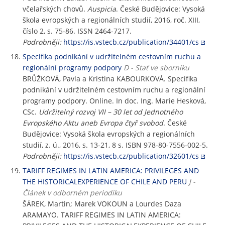
včelařských chovů.
Auspicia
. České Budějovice: Vysoká
škola evropských a regionálních studií, 2016, roč. XIII,
číslo 2, s. 75-86. ISSN 2464-7217.
Podrobněji:
https://is.vstecb.cz/publication/34401/cs
Specifika podnikání v udržitelném cestovním ruchu a
regionální programy podpory
D - Stať ve sborníku
BRŮŽKOVÁ, Pavla a Kristina KABOURKOVÁ. Specifika
podnikání v udržitelném cestovním ruchu a regionální
programy podpory. Online. In doc. Ing. Marie Hesková,
CSc.
Udržitelný rozvoj VII – 30 let od Jednotného
Evropského Aktu aneb Evropa čtyř svobod
. České
Budějovice: Vysoká škola evropských a regionálních
studií, z. ú., 2016, s. 13-21, 8 s. ISBN 978-80-7556-002-5.
Podrobněji:
https://is.vstecb.cz/publication/32601/cs
TARIFF REGIMES IN LATIN AMERICA: PRIVILEGES AND
THE HISTORICALEXPERIENCE OF CHILE AND PERU
J -
Článek v odborném periodiku
ŠÁREK, Martin; Marek VOKOUN a Lourdes Daza
ARAMAYO. TARIFF REGIMES IN LATIN AMERICA: