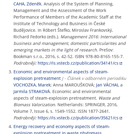
CAHA, Zdeněk
. Analysis of the System of Planning,
Management and the Assessment of the Work
Performance of Members of the Academic Staff at the
Institute of Technology and Business in České
Budějovice. In Róbert Štefko, Miroslav Frankovský,
Richard Fedorko (eds.).
Management 2016: International
business and management, domestic particularites and
emerging markets in the light of research
. Prešov:
Bookman s.r.o., 2016, s. 42-52. ISBN 978-80-8165-155-7.
Podrobněji:
https://is.vstecb.cz/publication/34141/cs
Economic and environmental aspects of steam-
explosion pretreatment
J - Článek v odborném periodiku
VOCHOZKA, Marek
; Anna MAROUŠKOVÁ;
Jan VÁCHAL
a
Jarmila STRAKOVÁ
. Economic and environmental
aspects of steam-explosion pretreatment.
Waste and
Biomass Valorization
. Netherlands: SPRINGER, 2016,
Volume 7, Issue 6, s. 1549-1552. ISSN 1877-2641.
Podrobněji:
https://is.vstecb.cz/publication/35621/cs
Energy recovery and economy aspects of steam-
explosion pretreatment in waste phytomass