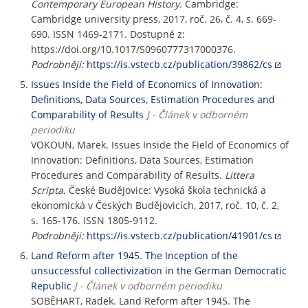
Contemporary European History
. Cambridge:
Cambridge university press, 2017, roč. 26, č. 4, s. 669-
690. ISSN 1469-2171. Dostupné z:
https://doi.org/10.1017/S0960777317000376.
Podrobněji:
https://is.vstecb.cz/publication/39862/cs
Issues Inside the Field of Economics of Innovation:
Definitions, Data Sources, Estimation Procedures and
Comparability of Results
J - Článek v odborném
periodiku
VOKOUN, Marek. Issues Inside the Field of Economics of
Innovation: Definitions, Data Sources, Estimation
Procedures and Comparability of Results.
Littera
Scripta
. České Budějovice: Vysoká škola technická a
ekonomická v Českých Budějovicích, 2017, roč. 10, č. 2,
s. 165-176. ISSN 1805-9112.
Podrobněji:
https://is.vstecb.cz/publication/41901/cs
Land Reform after 1945. The Inception of the
unsuccessful collectivization in the German Democratic
Republic
J - Článek v odborném periodiku
SOBĚHART, Radek. Land Reform after 1945. The