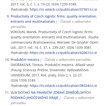
2017, roč. 5, č. 1, s. 19-23. ISSN 1339-3189.
Podrobněji:
https://is.vstecb.cz/publication/37301/cs
Productivity of Czech logistic firms: quality orientation,
entrants and multinationals
J - Článek v odborném
periodiku
VOKOUN, Marek. Productivity of Czech logistic firms:
quality orientation, entrants and multinationals.
Studia
commercialia Bratislavensia
. Warsaw: De Gruyter Open
Ltd., 2017, roč. 10, č. 37, s. 239-247. ISSN 1339-3081.
Podrobněji:
https://is.vstecb.cz/publication/42061/cs
Produkční mezera
J - Článek v odborném periodiku
DVOŘÁKOVÁ, Tereza. Produkční mezera.
Mladá veda
(Young Science)
. Prešov, Slovensko: Vydavateľstvo
UNIVERSUM, 2017, Roč. piaty, číslo 2, s. 22-27.
ISSN 1339-3189.
Podrobněji:
https://is.vstecb.cz/publication/38324/cs
VLIV DOTACÍ NA FINANČNÍ ZDRAVÍ ZEMĚDĚLSKÝCH
PODNIKŮ JIHOČESKÉHO KRAJE
J - Článek v odborném
periodiku