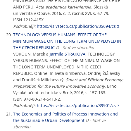
PRIVILEGES AND THE HISTORICALEXPERIENCE OF CHILE
AND PERU.
Acta academica karviniensia
. Slezská
univerzita v Opavě, 2016, č. 2, ročník XVI, s. 67-79.
ISSN 1212-415X.
Podrobněji:
https://is.vstecb.cz/publication/35694/cs
TECHNOLOGY VERSUS HUMANS: EFFECT OF THE
MINIMUM WAGE ON THE LONG TERM UNEMPLOYED IN
THE CZECH REPUBLIC
D - Stať ve sborníku
VOKOUN, Marek a
Jarmila STRAKOVÁ
. TECHNOLOGY
VERSUS HUMANS: EFFECT OF THE MINIMUM WAGE ON
THE LONG TERM UNEMPLOYED IN THE CZECH
REPUBLIC. Online. In Iveta šimberová, Ondřej ŽiŽlavský
and František Milichovský.
Smart and Efficient Economy:
Preparation for the Future Innovative Economy
. Brno:
Vysoké učení technické v Brně, 2016, s. 157-163.
ISBN 978-80-214-5413-2.
Podrobněji:
https://is.vstecb.cz/publication/39901/cs
The Economics and Politics of Process Innovation and
the Sustainable Urban Development
D - Stať ve
sborníku