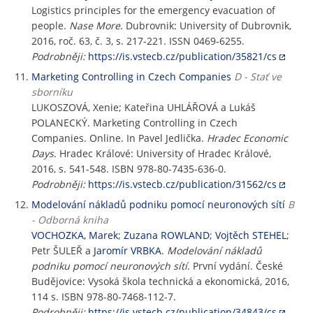
Logistics principles for the emergency evacuation of
people.
Nase More
. Dubrovnik: University of Dubrovnik,
2016, roč. 63, č. 3, s. 217-221. ISSN 0469-6255.
Podrobněji:
https://is.vstecb.cz/publication/35821/cs
Marketing Controlling in Czech Companies
D - Stať ve
sborníku
LUKOSZOVÁ, Xenie; Kateřina UHLÁŘOVÁ a Lukáš
POLANECKÝ. Marketing Controlling in Czech
Companies. Online. In Pavel Jedlička.
Hradec Economic
Days
. Hradec Králové: University of Hradec Králové,
2016, s. 541-548. ISBN 978-80-7435-636-0.
Podrobněji:
https://is.vstecb.cz/publication/31562/cs
Modelování nákladů podniku pomocí neuronových sítí
B
- Odborná kniha
VOCHOZKA, Marek
;
Zuzana ROWLAND
;
Vojtěch STEHEL
;
Petr ŠULEŘ a
Jaromír VRBKA
.
Modelování nákladů
podniku pomocí neuronových sítí
. První vydání. České
Budějovice: Vysoká škola technická a ekonomická, 2016,
114 s. ISBN 978-80-7468-112-7.
Podrobněji:
https://is.vstecb.cz/publication/34843/cs