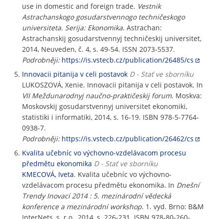
use in domestic and foreign trade.
Vestnik
Astrachanskogo gosudarstvennogo techničeskogo
universiteta. Serija: Ekonomika
. Astrachan:
Astrachanskij gosudarstvennyj techničeskij universitet,
2014, Neuveden, č. 4, s. 49-54. ISSN 2073-5537.
Podrobněji:
https://is.vstecb.cz/publication/26485/cs
Innovacii pitanija v celi postavok
D - Stať ve sborníku
LUKOSZOVÁ, Xenie. Innovacii pitanija v celi postavok. In
VII Meždunarodnyj naučno-praktičeskij forum
. Moskva:
Moskovskij gosudarstvennyj universitet ekonomiki,
statistiki i informatiki, 2014, s. 16-19. ISBN 978-5-7764-
0938-7.
Podrobněji:
https://is.vstecb.cz/publication/26462/cs
Kvalita učebníc vo výchovno-vzdelávacom procesu
předmětu ekonomika
D - Stať ve sborníku
KMECOVÁ, Iveta
. Kvalita učebníc vo výchovno-
vzdelávacom procesu předmětu ekonomika. In
Dnešní
Trendy Inovací 2014 : 5. mezinárodní vědecká
konference a mezinárodní workshop
. 1. vyd. Brno: B&M
InterNets, s. r.o., 2014, s. 226-231. ISBN 978-80-260-