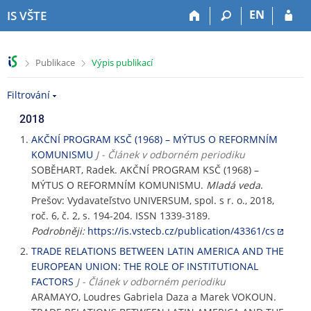
P
P
P
P
EN
IS VŠTE
ř
ř
ř
ř
e
e
e
e
s
s
s
s
>
>
Publikace
Výpis publikací
k
k
k
k
o
o
o
o
Filtrování
č
č
č
č
i
i
i
i
2018
t
t
t
t
n
n
n
n
AKČNÍ PROGRAM KSČ (1968) – MÝTUS O REFORMNÍM
a
a
a
a
KOMUNISMU
J - Článek v odborném periodiku
h
h
o
p
SOBĚHART, Radek. AKČNÍ PROGRAM KSČ (1968) –
o
l
b
a
MÝTUS O REFORMNÍM KOMUNISMU.
Mladá veda
.
r
a
s
t
Prešov: Vydavateľstvo UNIVERSUM, spol. s r. o., 2018,
n
v
a
i
roč. 6, č. 2, s. 194-204. ISSN 1339-3189.
í
i
h
č
Podrobněji:
https://is.vstecb.cz/publication/43361/cs
l
č
k
TRADE RELATIONS BETWEEN LATIN AMERICA AND THE
i
k
u
EUROPEAN UNION: THE ROLE OF INSTITUTIONAL
š
u
FACTORS
J - Článek v odborném periodiku
t
ARAMAYO, Loudres Gabriela Daza a Marek VOKOUN.
u