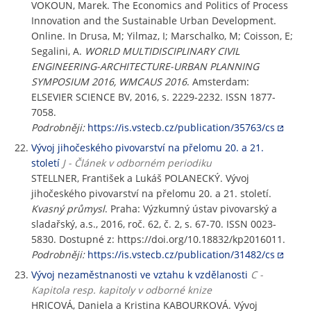
VOKOUN, Marek. The Economics and Politics of Process
Innovation and the Sustainable Urban Development.
Online. In Drusa, M; Yilmaz, I; Marschalko, M; Coisson, E;
Segalini, A.
WORLD MULTIDISCIPLINARY CIVIL
ENGINEERING-ARCHITECTURE-URBAN PLANNING
SYMPOSIUM 2016, WMCAUS 2016
. Amsterdam:
ELSEVIER SCIENCE BV, 2016, s. 2229-2232. ISSN 1877-
7058.
Podrobněji:
https://is.vstecb.cz/publication/35763/cs
Vývoj jihočeského pivovarství na přelomu 20. a 21.
století
J - Článek v odborném periodiku
STELLNER, František a Lukáš POLANECKÝ. Vývoj
jihočeského pivovarství na přelomu 20. a 21. století.
Kvasný průmysl
. Praha: Výzkumný ústav pivovarský a
sladařský, a.s., 2016, roč. 62, č. 2, s. 67-70. ISSN 0023-
5830. Dostupné z: https://doi.org/10.18832/kp2016011.
Podrobněji:
https://is.vstecb.cz/publication/31482/cs
Vývoj nezaměstnanosti ve vztahu k vzdělanosti
C -
Kapitola resp. kapitoly v odborné knize
HRICOVÁ, Daniela a Kristina KABOURKOVÁ. Vývoj