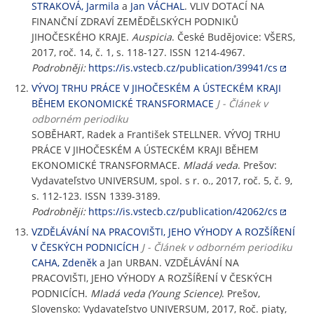
STRAKOVÁ, Jarmila
a
Jan VÁCHAL
. VLIV DOTACÍ NA
FINANČNÍ ZDRAVÍ ZEMĚDĚLSKÝCH PODNIKŮ
JIHOČESKÉHO KRAJE.
Auspicia
. České Budějovice: VŠERS,
2017, roč. 14, č. 1, s. 118-127. ISSN 1214-4967.
Podrobněji:
https://is.vstecb.cz/publication/39941/cs
VÝVOJ TRHU PRÁCE V JIHOČESKÉM A ÚSTECKÉM KRAJI
BĚHEM EKONOMICKÉ TRANSFORMACE
J - Článek v
odborném periodiku
SOBĚHART, Radek a František STELLNER. VÝVOJ TRHU
PRÁCE V JIHOČESKÉM A ÚSTECKÉM KRAJI BĚHEM
EKONOMICKÉ TRANSFORMACE.
Mladá veda
. Prešov:
Vydavateľstvo UNIVERSUM, spol. s r. o., 2017, roč. 5, č. 9,
s. 112-123. ISSN 1339-3189.
Podrobněji:
https://is.vstecb.cz/publication/42062/cs
VZDĚLÁVÁNÍ NA PRACOVIŠTI, JEHO VÝHODY A ROZŠÍŘENÍ
V ČESKÝCH PODNICÍCH
J - Článek v odborném periodiku
CAHA, Zdeněk
a Jan URBAN. VZDĚLÁVÁNÍ NA
PRACOVIŠTI, JEHO VÝHODY A ROZŠÍŘENÍ V ČESKÝCH
PODNICÍCH.
Mladá veda (Young Science)
. Prešov,
Slovensko: Vydavateľstvo UNIVERSUM, 2017, Roč. piaty,