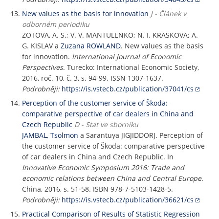
New values as the basis for innovation
J - Článek v
odborném periodiku
ZOTOVA, A. S.; V. V. MANTULENKO; N. I. KRASKOVA; A.
G. KISLAV a
Zuzana ROWLAND
. New values as the basis
for innovation.
International Journal of Economic
Perspectives
. Turecko: International Economic Society,
2016, roč. 10, č. 3, s. 94-99. ISSN 1307-1637.
Podrobněji:
https://is.vstecb.cz/publication/37041/cs
Perception of the customer service of Škoda:
comparative perspective of car dealers in China and
Czech Republic
D - Stať ve sborníku
JAMBAL, Tsolmon
a Sarantuya JIGJIDDORJ. Perception of
the customer service of Škoda: comparative perspective
of car dealers in China and Czech Republic. In
Innovative Economic Symposium 2016: Trade and
economic relations between China and Central Europe
.
China, 2016, s. 51-58. ISBN 978-7-5103-1428-5.
Podrobněji:
https://is.vstecb.cz/publication/36621/cs
Practical Comparison of Results of Statistic Regression