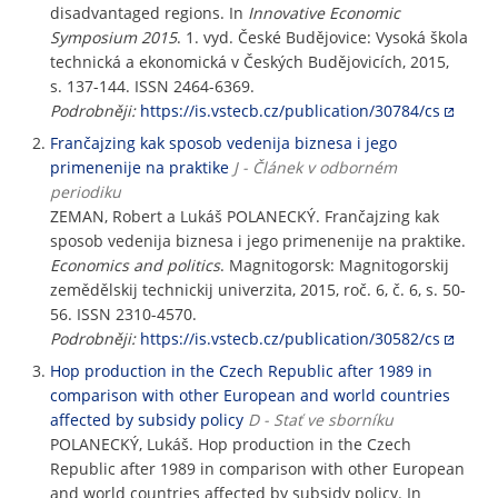
disadvantaged regions. In
Innovative Economic
Symposium 2015
. 1. vyd. České Budějovice: Vysoká škola
technická a ekonomická v Českých Budějovicích, 2015,
s. 137-144. ISSN 2464-6369.
Podrobněji:
https://is.vstecb.cz/publication/30784/cs
Frančajzing kak sposob vedenija biznesa i jego
primenenije na praktike
J - Článek v odborném
periodiku
ZEMAN, Robert a Lukáš POLANECKÝ. Frančajzing kak
sposob vedenija biznesa i jego primenenije na praktike.
Economics and politics
. Magnitogorsk: Magnitogorskij
zemědělskij technickij univerzita, 2015, roč. 6, č. 6, s. 50-
56. ISSN 2310-4570.
Podrobněji:
https://is.vstecb.cz/publication/30582/cs
Hop production in the Czech Republic after 1989 in
comparison with other European and world countries
affected by subsidy policy
D - Stať ve sborníku
POLANECKÝ, Lukáš. Hop production in the Czech
Republic after 1989 in comparison with other European
and world countries affected by subsidy policy. In