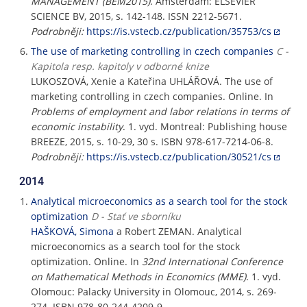
MANAGEMENT (BEM2015)
. Amsterdam: ELSEVIER
SCIENCE BV, 2015, s. 142-148. ISSN 2212-5671.
Podrobněji:
https://is.vstecb.cz/publication/35753/cs
The use of marketing controlling in czech companies
C -
Kapitola resp. kapitoly v odborné knize
LUKOSZOVÁ, Xenie a Kateřina UHLÁŘOVÁ. The use of
marketing controlling in czech companies. Online. In
Problems of employment and labor relations in terms of
economic instability
. 1. vyd. Montreal: Publishing house
BREEZE, 2015, s. 10-29, 30 s. ISBN 978-617-7214-06-8.
Podrobněji:
https://is.vstecb.cz/publication/30521/cs
2014
Analytical microeconomics as a search tool for the stock
optimization
D - Stať ve sborníku
HAŠKOVÁ, Simona
a Robert ZEMAN. Analytical
microeconomics as a search tool for the stock
optimization. Online. In
32nd International Conference
on Mathematical Methods in Economics (MME)
. 1. vyd.
Olomouc: Palacky University in Olomouc, 2014, s. 269-
274. ISBN 978-80-244-4209-9.