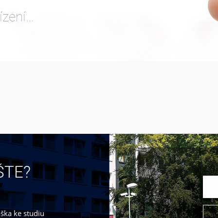
ízení…
ŠTE?
áška ke studiu