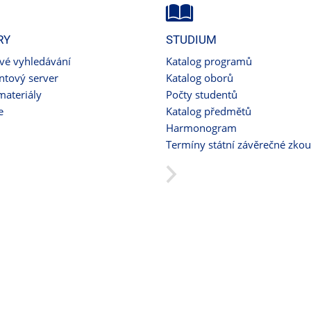
RY
STUDIUM
ové vyhledávání
Katalog programů
tový server
Katalog oborů
materiály
Počty studentů
e
Katalog předmětů
Harmonogram
Termíny státní závěrečné zko