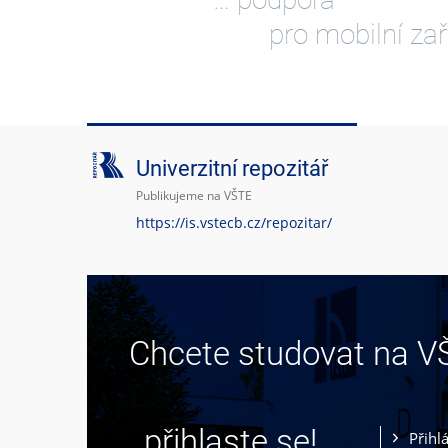
pro mobilní zař
Univerzitní repozitář
Publikujeme na VŠTE
https://is.vstecb.cz/repozitar/
Chcete studovat na V
… přihlaste se!
Přihl