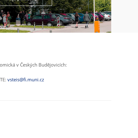
nomická v Českých Budějovicích:
ŠTE:
vsteis@fi.muni.cz