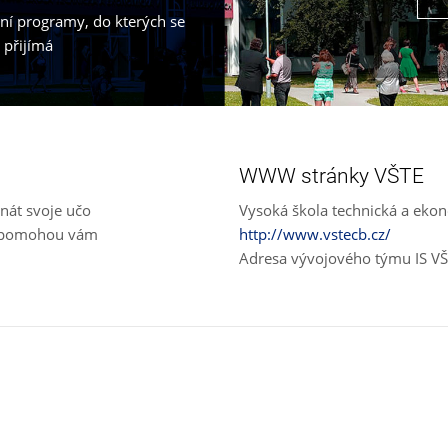
jní programy, do kterých se
 přijímá
WWW stránky VŠTE
nát svoje učo
Vysoká škola technická a eko
e, pomohou vám
http://www.vstecb.cz/
Adresa vývojového týmu IS V