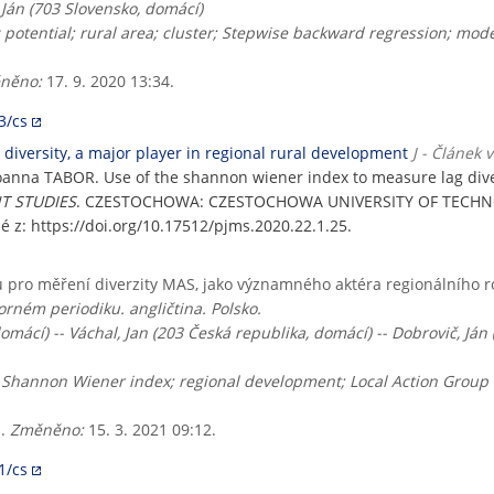
 Ján (703 Slovensko, domácí)
c potential; rural area; cluster; Stepwise backward regression; mod
něno:
17. 9. 2020 13:34.
3/cs
diversity, a major player in regional rural development
J - Článek
oanna TABOR. Use of the shannon wiener index to measure lag divers
T STUDIES
. CZESTOCHOWA: CZESTOCHOWA UNIVERSITY OF TECHN
né z: https://doi.org/10.17512/pjms.2020.22.1.25.
pro měření diverzity MAS, jako významného aktéra regionálního r
rném periodiku. angličtina. Polsko.
domácí) -- Váchal, Jan (203 Česká republika, domácí) -- Dobrovič, Ján
ter; Shannon Wiener index; regional development; Local Action Group 
1.
Změněno:
15. 3. 2021 09:12.
1/cs