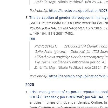
Změnila:
Mgr. Nikola Petříková, učo 28324.
Zm
Podrobněji:
https://is.vstecb.cz/publication/6078
The perception of gender stereotypes in manager
GALLO, Peter; Beáta BALOGOVÁ; Veronika ČABI
POLISH JOURNAL OF MANAGEMENT STUDIES
. C
s. 149-164. ISSN 2081-7452.
URL
RIV/75081431:_____/21:00002174 Článek v odbo
Gallo, Peter (garant) -- Dobrovič, Ján (703 Slo
Klíčová slova anglicky: Gender stereotypes; 
Typ záznamu:
Článek v odborném periodiku
Změnila:
Mgr. Nikola Petříková, učo 28324.
Zm
Podrobněji:
https://is.vstecb.cz/publication/6040
2020
Crisis management of corporate reputation-analy
POLLÁK, František
;
Ján DOBROVIČ
;
Jan VÁCHAL
;
J
entities in times of global pandemics. Online. In
Interdisciplinary Information Management Talks