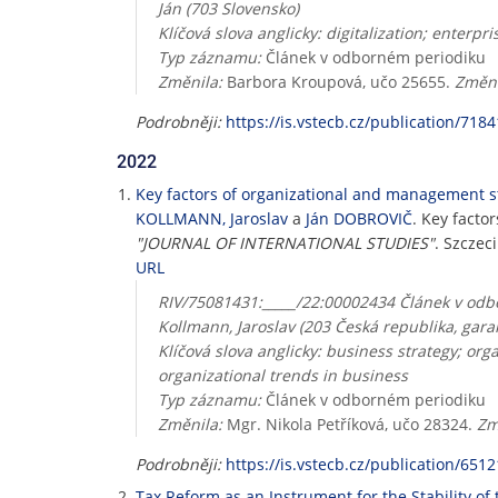
Ján (703 Slovensko)
Klíčová slova anglicky: digitalization; enterp
Typ záznamu:
Článek v odborném periodiku
Změnila:
Barbora Kroupová, učo 25655.
Změn
Podrobněji:
https://is.vstecb.cz/publication/7184
2022
Key factors of organizational and management st
KOLLMANN, Jaroslav
a
Ján DOBROVIČ
. Key facto
"JOURNAL OF INTERNATIONAL STUDIES"
. Szczec
URL
RIV/75081431:_____/22:00002434 Článek v odbo
Kollmann, Jaroslav (203 Česká republika, garan
Klíčová slova anglicky: business strategy; or
organizational trends in business
Typ záznamu:
Článek v odborném periodiku
Změnila:
Mgr. Nikola Petříková, učo 28324.
Zm
Podrobněji:
https://is.vstecb.cz/publication/6512
Tax Reform as an Instrument for the Stability o