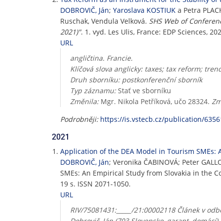
DOBROVIČ, Ján
;
Yaroslava KOSTIUK
a Petra PLACH
Ruschak, Vendula Velková.
SHS Web of Conferenc
2021)"
. 1. vyd. Les Ulis, France: EDP Sciences, 2
URL
angličtina. Francie.
Klíčová slova anglicky: taxes; tax reform; tren
Druh sborníku: postkonferenční sborník
Typ záznamu:
Stať ve sborníku
Změnila:
Mgr. Nikola Petříková, učo 28324.
Zm
Podrobněji:
https://is.vstecb.cz/publication/6356
2021
Application of the DEA Model in Tourism SMEs: An
DOBROVIČ, Ján
; Veronika ČABINOVÁ; Peter GALL
SMEs: An Empirical Study from Slovakia in the Co
19 s. ISSN 2071-1050.
URL
RIV/75081431:_____/21:00002118 Článek v odbo
Dobrovič, Ján (703 Slovensko, garant, domácí) 