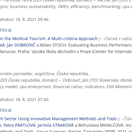
ysis; business sustainability; SMEs; efficiency; benchmarking; spa 
ěněno:
18. 8. 2021 09:46.
1/cs
in the Medical Tourism: A Multi-criteria Approach
J - Článek v odb
OVÁ
;
Ján DOBROVIČ
a Milan STOCH. Evaluating Business Performance
Services
. Praha: Vysoká škola obchodní v Praze (Center for Internat
rném periodiku. angličtina. Česká republika.
 (203 Česká republika, domácí) -- Dobrovič, Ján (703 Slovensko, domác
ncy model; spa enterprises; financial ratios; indicators; EVA Mome
ěněno:
18. 8. 2021 07:40.
1/cs
urism Sector Using Innovative Management Methods and Tools
J - Čl
Á;
Petra PÁRTLOVÁ
;
Jarmila STRAKOVÁ
a Bohuslava MIHALČOVÁ. Incre
ethods and Tools.
Social Sciences
. Basilej, Švýcarsko: MDPI, 2021, r