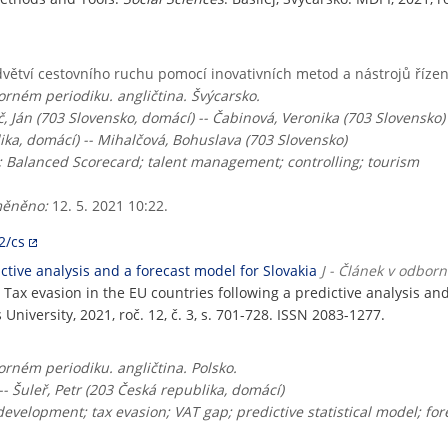
dvětví cestovního ruchu pomocí inovativních metod a nástrojů řízen
rném periodiku. angličtina. Švýcarsko.
č, Ján (703 Slovensko, domácí) -- Čabinová, Veronika (703 Slovensko) 
lika, domácí) -- Mihalčová, Bohuslava (703 Slovensko)
; Balanced Scorecard; talent management; controlling; tourism
ěněno:
12. 5. 2021 10:22.
2/cs
ctive analysis and a forecast model for Slovakia
J - Článek v odbor
. Tax evasion in the EU countries following a predictive analysis an
University, 2021, roč. 12, č. 3, s. 701-728. ISSN 2083-1277.
rném periodiku. angličtina. Polsko.
-- Šuleř, Petr (203 Česká republika, domácí)
development; tax evasion; VAT gap; predictive statistical model; for