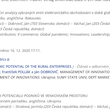
ční analýzy vybraných entit elektronického obchodování v době gl
ku. angličtina. Rakousko.
í) -- Dobrovič, Ján (703 Slovensko, domácí) -- Váchal, Jan (203 Česká
03 Česká republika, domácí)
Distribution; E-commerce; Global pandemic; Innovations; Leadersh
něno:
16. 12. 2020 17:11.
9/cs
C POTENTIAL OF THE RURAL ENTERPRISES
J - Článek v odborném 
;
František POLLÁK
a
Ján DOBROVIČ
. MANAGEMENT OF INNOVATIO
MENT OF INNOVATIONS
. Ukrajina: SUMY STATE UNIV, DEPT MARKETIN
O POTENCIÁLU PODNIKŮ VE VENKOVSKÉM PROSTORU
rném periodiku. angličtina. Ukrajina.
omácí) -- Straková, Jarmila (203 Česká republika, domácí) -- Váchal, 