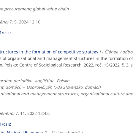
rise procurement; global value chain
ěno:
7. 5. 2024 12:10.
1/cs
ructures in the formation of competitive strategy
J - Článek v odb
rs of organizational and management structures in the formation of
in, Polsko: Centre of Sociological Research, 2022, roč. 15/2022, č. 3,
rném periodiku. angličtina. Polsko.
t, domácí) -- Dobrovič, Ján (703 Slovensko, domácí)
ganizational and management structures; organizational culture and
ěněno:
7. 11. 2022 12:43.
1/cs
f the National Economy
D - Stať ve sborníku