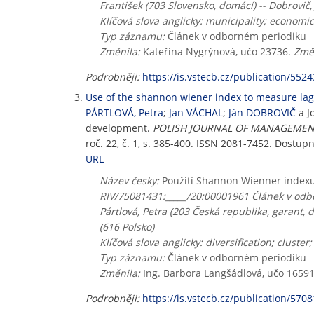
František (703 Slovensko, domácí) -- Dobrovič,
Klíčová slova anglicky: municipality; economi
Typ záznamu:
Článek v odborném periodiku
Změnila:
Kateřina Nygrýnová, učo 23736.
Změ
Podrobněji:
https://is.vstecb.cz/publication/5524
Use of the shannon wiener index to measure lag 
PÁRTLOVÁ, Petra
;
Jan VÁCHAL
;
Ján DOBROVIČ
a J
development.
POLISH JOURNAL OF MANAGEMEN
roč. 22, č. 1, s. 385-400. ISSN 2081-7452. Dostup
URL
Název česky:
Použití Shannon Wienner indexu 
RIV/75081431:_____/20:00001961 Článek v odbo
Pártlová, Petra (203 Česká republika, garant, 
(616 Polsko)
Klíčová slova anglicky: diversification; clus
Typ záznamu:
Článek v odborném periodiku
Změnila:
Ing. Barbora Langšádlová, učo 1659
Podrobněji:
https://is.vstecb.cz/publication/5708