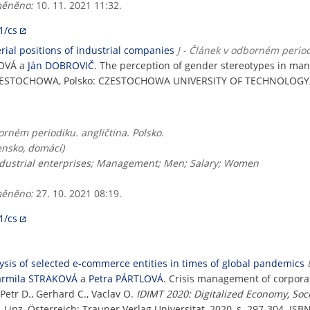
ěněno:
10. 11. 2021 11:32.
1/cs
ial positions of industrial companies
J - Článek v odborném perio
NOVÁ a
Ján DOBROVIČ
. The perception of gender stereotypes in mana
ZESTOCHOWA, Polsko: CZESTOCHOWA UNIVERSITY OF TECHNOLOGY, F
rném periodiku. angličtina. Polsko.
vensko, domácí)
Industrial enterprises; Management; Men; Salary; Women
ěněno:
27. 10. 2021 08:19.
1/cs
sis of selected e-commerce entities in times of global pandemics
armila STRAKOVÁ
a
Petra PÁRTLOVÁ
. Crisis management of corpora
 Petr D., Gerhard C., Vaclav O.
IDIMT 2020: Digitalized Economy, So
. Linz, Österreich: Trauner Verlag Universitat, 2020, s. 297-304. IS