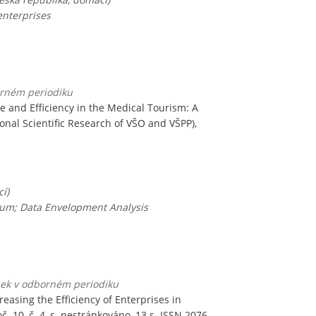
enterprises
orném periodiku
 and Efficiency in the Medical Tourism: A
ional Scientific Research of VŠO and VŠPP),
í)
ntum; Data Envelopment Analysis
ánek v odborném periodiku
asing the Efficiency of Enterprises in
oč. 10, č. 4, s. nestránkováno, 13 s. ISSN 2076-