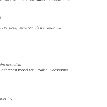
í
-- Pártlová, Petra (203 Česká republika,
ném periodiku
d a forecast model for Slovakia.
Oeconomia
ecasting