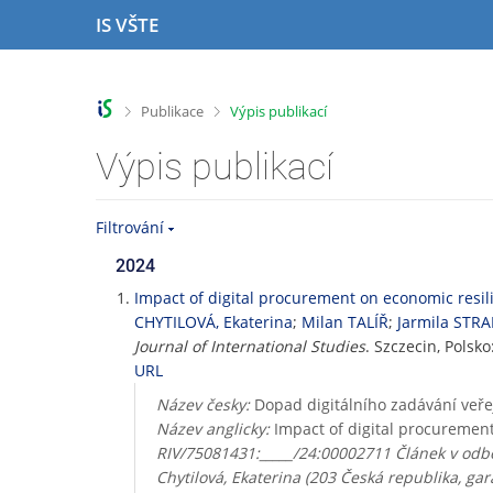
P
P
P
P
IS VŠTE
ř
ř
ř
ř
e
e
e
e
s
s
s
s
k
k
k
k
>
>
Publikace
Výpis publikací
o
o
o
o
č
č
č
č
Výpis publikací
i
i
i
i
t
t
t
t
n
n
n
n
Filtrování
a
a
a
a
h
h
o
p
2024
o
l
b
a
Impact of digital procurement on economic resil
r
a
s
t
CHYTILOVÁ, Ekaterina
;
Milan TALÍŘ
;
Jarmila STR
n
v
a
i
Journal of International Studies
. Szczecin, Polsko
í
i
h
č
URL
l
č
k
i
k
u
Název česky:
Dopad digitálního zadávání veř
š
u
Název anglicky:
Impact of digital procurement
t
RIV/75081431:_____/24:00002711 Článek v odbo
u
Chytilová, Ekaterina (203 Česká republika, gara