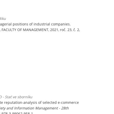
diku
gerial positions of industrial companies.
ACULTY OF MANAGEMENT, 2021, roč. 23, č. 2,
D - Stať ve sborníku
te reputation-analysis of selected e-commerce
ciety and Information Management - 28th
BN 978-3-99062-958-1.