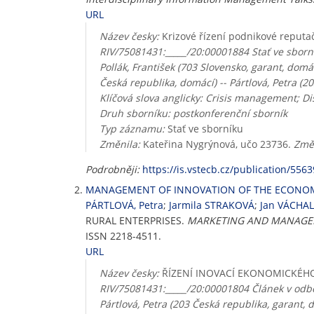
URL
Název česky:
Krizové řízení podnikové reputa
RIV/75081431:_____/20:00001884 Stať ve sborní
Pollák, František (703 Slovensko, garant, domác
Česká republika, domácí) -- Pártlová, Petra (2
Klíčová slova anglicky: Crisis management; 
Druh sborníku: postkonferenční sborník
Typ záznamu:
Stať ve sborníku
Změnila:
Kateřina Nygrýnová, učo 23736.
Změ
Podrobněji:
https://is.vstecb.cz/publication/5563
MANAGEMENT OF INNOVATION OF THE ECONOMI
PÁRTLOVÁ, Petra
;
Jarmila STRAKOVÁ
;
Jan VÁCHAL
RURAL ENTERPRISES.
MARKETING AND MANAGE
ISSN 2218-4511.
URL
Název česky:
ŘÍZENÍ INOVACÍ EKONOMICKÉH
RIV/75081431:_____/20:00001804 Článek v odbo
Pártlová, Petra (203 Česká republika, garant, d