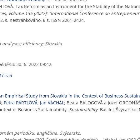
TOVÁ. Tax Reform as an Instrument for the Stability of the Nation
es, Volume 135 (2022): "International Conference on Entrepreneu
022, s. nestránkováno, 6 s. ISSN 2261-2424.
d analyses; efficiency; Slovakia
ěněno:
30. 6. 2022 09:42.
1/cs
 Empirical Study from Slovakia in the Context of Business Sustain
O;
Petra PÁRTLOVÁ
;
Jan VÁCHAL
; Beáta BALOGOVÁ a Jozef ORGONÁŠ.
ntext of Business Sustainability.
Sustainability
. Basilej, Švýcarsko:
rném periodiku. angličtina. Švýcarsko.
-- Pártlová, Petra (203 Česká republika, domácí) -- Váchal, Jan (203 