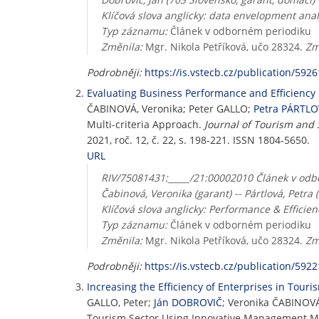
Klíčová slova anglicky: data envelopment anal
Typ záznamu:
Článek v odborném periodiku
Změnila:
Mgr. Nikola Petříková, učo 28324.
Zm
Podrobněji:
https://is.vstecb.cz/publication/5926
Evaluating Business Performance and Efficiency 
ČABINOVÁ, Veronika; Peter GALLO;
Petra PÁRTL
Multi-criteria Approach.
Journal of Tourism and 
2021, roč. 12, č. 22, s. 198-221. ISSN 1804-5650.
URL
RIV/75081431:_____/21:00002010 Článek v odbo
Čabinová, Veronika (garant) -- Pártlová, Petra
Klíčová slova anglicky: Performance & Efficie
Typ záznamu:
Článek v odborném periodiku
Změnila:
Mgr. Nikola Petříková, učo 28324.
Zm
Podrobněji:
https://is.vstecb.cz/publication/5922
Increasing the Efficiency of Enterprises in To
GALLO, Peter;
Ján DOBROVIČ
; Veronika ČABINOV
Tourism Sector Using Innovative Management M