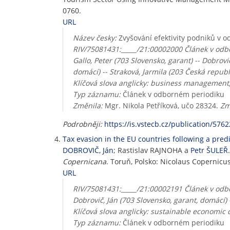
0760.
URL
Název česky:
Zvyšování efektivity podniků v o
RIV/75081431:_____/21:00002000 Článek v odbo
Gallo, Peter (703 Slovensko, garant) -- Dobrovi
domácí) -- Straková, Jarmila (203 Česká repub
Klíčová slova anglicky: business management
Typ záznamu:
Článek v odborném periodiku
Změnila:
Mgr. Nikola Petříková, učo 28324.
Zm
Podrobněji:
https://is.vstecb.cz/publication/5762
Tax evasion in the EU countries following a predi
DOBROVIČ, Ján
; Rastislav RAJNOHA a
Petr ŠULEŘ
Copernicana
. Toruň, Polsko: Nicolaus Copernicus 
URL
RIV/75081431:_____/21:00002191 Článek v odbo
Dobrovič, Ján (703 Slovensko, garant, domácí) 
Klíčová slova anglicky: sustainable economic 
Typ záznamu:
Článek v odborném periodiku