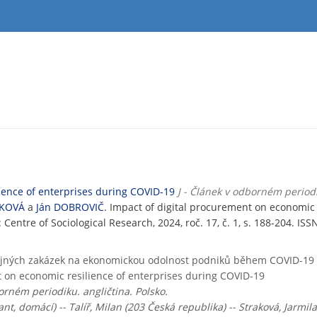
ience of enterprises during COVID-19
J - Článek v odborném period
AKOVÁ
a
Ján DOBROVIČ
. Impact of digital procurement on economic 
: Centre of Sociological Research, 2024, roč. 17, č. 1, s. 188-204. IS
ejných zakázek na ekonomickou odolnost podniků během COVID-19
 on economic resilience of enterprises during COVID-19
rném periodiku. angličtina. Polsko.
nt, domácí) -- Talíř, Milan (203 Česká republika) -- Straková, Jarmil