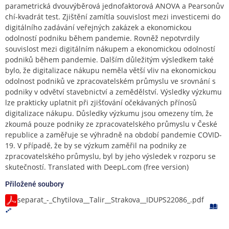
parametrická dvouvýběrová jednofaktorová ANOVA a Pearsonův
chí-kvadrát test. Zjištění zamítla souvislost mezi investicemi do
digitálního zadávání veřejných zakázek a ekonomickou
odolností podniku během pandemie. Rovněž nepotvrdily
souvislost mezi digitálním nákupem a ekonomickou odolností
podniků během pandemie. Dalším důležitým výsledkem také
bylo, že digitalizace nákupu neměla větší vliv na ekonomickou
odolnost podniků ve zpracovatelském průmyslu ve srovnání s
podniky v odvětví stavebnictví a zemědělství. Výsledky výzkumu
lze prakticky uplatnit při zjišťování očekávaných přínosů
digitalizace nákupu. Důsledky výzkumu jsou omezeny tím, že
zkoumá pouze podniky ze zpracovatelského průmyslu v České
republice a zaměřuje se výhradně na období pandemie COVID-
19. V případě, že by se výzkum zaměřil na podniky ze
zpracovatelského průmyslu, byl by jeho výsledek v rozporu se
skutečností. Translated with DeepL.com (free version)
Přiložené soubory
separat_-_Chytilova__Talir__Strakova__IDUPS22086_.pdf