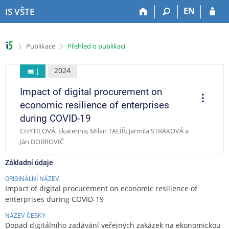
P
P
P
P
EN
IS VŠTE
ř
ř
ř
ř
e
e
e
e
s
s
s
s
>
>
Publikace
Přehled o publikaci
k
k
k
k
o
o
o
o
č
č
č
č
2024
J
i
i
i
i
Impact of digital procurement on
t
t
t
t
O
p
n
n
n
n
economic resilience of enterprises
e
a
a
a
a
r
during COVID-19
a
h
h
o
p
c
CHYTILOVÁ, Ekaterina; Milan TALÍŘ; Jarmila STRAKOVÁ a
o
l
b
a
e
Ján DOBROVIČ
r
a
s
t
n
v
a
i
Základní údaje
í
i
h
č
l
č
k
ORIGINÁLNÍ NÁZEV
i
k
u
Impact of digital procurement on economic resilience of
š
u
enterprises during COVID-19
t
NÁZEV ČESKY
u
Dopad digitálního zadávání veřejných zakázek na ekonomickou