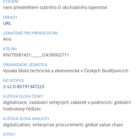
UTAJENÍ
není předmětem státního či obchodního tajemství
ODKAZY
URL
OZNAČENÉ PRO PŘENOS DO RIV
Ano
KÓD RIV
RIV/75081431:_____/24:00002711
ORGANIZAČNÍ JEDNOTKA
Vysoká škola technická a ekonomická v Českých Budějovicích
EID SCOPUS
2-s2.0-85191347223
KLÍČOVÁ SLOVA ČESKY
digitalizace; zadávání veřejných zakázek v podnicích; globální
hodnotový řetězec
KLÍČOVÁ SLOVA ANGLICKY
digitalization; enterprise procurement; global value chain
ŠTÍTKY