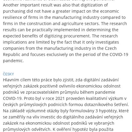
Another important result was also that digitization of
purchasing did not have a greater impact on the economic
resilience of firms in the manufacturing industry compared to
firms in the construction and agriculture sectors. The research
results can be practically implemented in determining the
expected benefits of digitizing procurement. The research
implications are limited by the fact that it only investigates
companies from the manufacturing industry in the Czech
Republic and focuses exclusively on the period of the COVID-19
pandemic.
ČESKY
Hlavním cílem této práce bylo zjistit, zda digitální zadávání
veřejných zakázek pozitivně ovlivnilo ekonomickou odolnost
podniků ve zpracovatelském průmyslu během pandemie
COVID-19. Proto byl v roce 2021 proveden kvalitativní výzkum v
českých průmyslových podnicích formou dotazníkového šetření.
Na základě výzkumné otázky byly formulovány 3 hypotézy, které
se zaměřily na vliv investic do digitálního zadávání veřejných
zakázek na ekonomickou odolnost podniků ve vybraných
průmyslových odvětvích. K ověření hypotéz byla použita