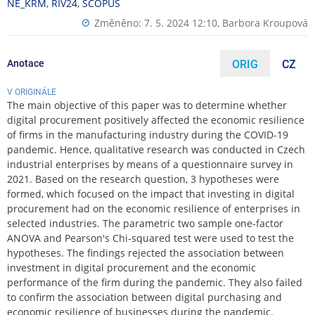
NE_KRM
,
RIV24
,
SCOPUS
Změněno: 7. 5. 2024 12:10,
Barbora Kroupová
Anotace
ORIG
CZ
V ORIGINÁLE
The main objective of this paper was to determine whether
digital procurement positively affected the economic resilience
of firms in the manufacturing industry during the COVID-19
pandemic. Hence, qualitative research was conducted in Czech
industrial enterprises by means of a questionnaire survey in
2021. Based on the research question, 3 hypotheses were
formed, which focused on the impact that investing in digital
procurement had on the economic resilience of enterprises in
selected industries. The parametric two sample one-factor
ANOVA and Pearson's Chi-squared test were used to test the
hypotheses. The findings rejected the association between
investment in digital procurement and the economic
performance of the firm during the pandemic. They also failed
to confirm the association between digital purchasing and
economic resilience of businesses during the pandemic.