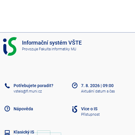
I
Informační systém VŠTE
S
Provozuje
Fakulta informatiky MU
V
Š
T
E
Potřebujete poradit?
7. 8. 2026
|
09:00
vsteis@fi.muni.cz
Aktuální datum a čas
Nápověda
Více o IS
Přístupnost
Klasický IS