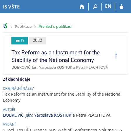
P
P
P
P
EN
IS VŠTE
ř
ř
ř
ř
e
e
e
e
s
s
s
s
>
>
Publikace
Přehled o publikaci
k
k
k
k
o
o
o
o
č
č
č
č
2022
D
i
i
i
i
Tax Reform as an Instrument for the
t
t
t
t
O
p
n
n
n
n
Stability of the National Economy
e
a
a
a
a
r
DOBROVIČ, Ján; Yaroslava KOSTIUK a Petra PLACHTOVÁ
a
h
h
o
p
c
o
l
b
a
e
Základní údaje
r
a
s
t
n
v
a
i
ORIGINÁLNÍ NÁZEV
Tax Reform as an Instrument for the Stability of the National
í
i
h
č
Economy
l
č
k
i
k
u
AUTOŘI
š
u
DOBROVIČ, Ján
;
Yaroslava KOSTIUK
a Petra PLACHTOVÁ
t
VYDÁNÍ
u
1. vyd. Les Ulis, France, SHS Web of Conferences, Volume 135