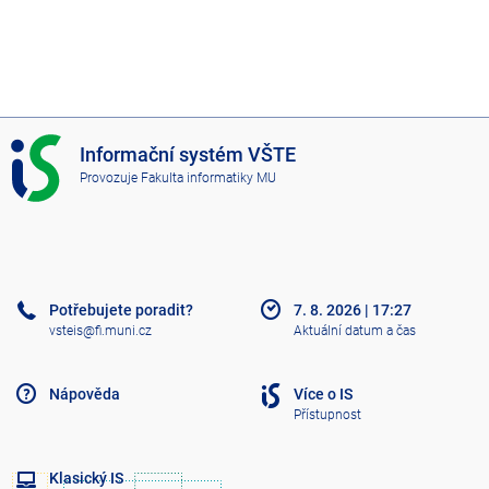
I
Informační systém VŠTE
S
Provozuje
Fakulta informatiky MU
V
Š
T
E
Potřebujete poradit?
7. 8. 2026
|
17:27
vsteis@fi.muni.cz
Aktuální datum a čas
Nápověda
Více o IS
Přístupnost
Klasický IS