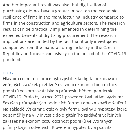
Another important result was also that digitization of
purchasing did not have a greater impact on the economic
resilience of firms in the manufacturing industry compared to
firms in the construction and agriculture sectors. The research
results can be practically implemented in determining the
expected benefits of digitizing procurement. The research
implications are limited by the fact that it only investigates
companies from the manufacturing industry in the Czech
Republic and focuses exclusively on the period of the COVID-19
pandemic.
ČESKY
Hlavním cílem této práce bylo zjistit, zda digitální zadávání
veřejných zakázek pozitivně ovlivnilo ekonomickou odolnost
podniků ve zpracovatelském průmyslu během pandemie
COVID-19. Proto byl v roce 2021 proveden kvalitativní výzkum v
českých průmyslových podnicích formou dotazníkového šetření.
Na základě výzkumné otázky byly formulovány 3 hypotézy, které
se zaměřily na vliv investic do digitálního zadávání veřejných
zakázek na ekonomickou odolnost podniků ve vybraných
průmyslových odvětvích. K ověření hypotéz byla použita