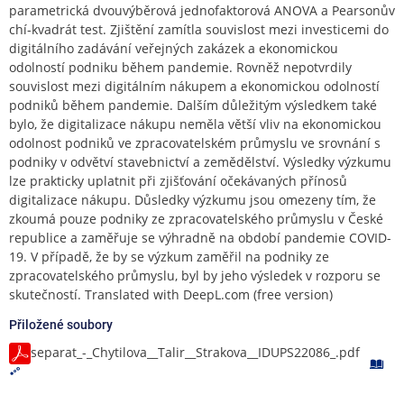
parametrická dvouvýběrová jednofaktorová ANOVA a Pearsonův
chí-kvadrát test. Zjištění zamítla souvislost mezi investicemi do
digitálního zadávání veřejných zakázek a ekonomickou
odolností podniku během pandemie. Rovněž nepotvrdily
souvislost mezi digitálním nákupem a ekonomickou odolností
podniků během pandemie. Dalším důležitým výsledkem také
bylo, že digitalizace nákupu neměla větší vliv na ekonomickou
odolnost podniků ve zpracovatelském průmyslu ve srovnání s
podniky v odvětví stavebnictví a zemědělství. Výsledky výzkumu
lze prakticky uplatnit při zjišťování očekávaných přínosů
digitalizace nákupu. Důsledky výzkumu jsou omezeny tím, že
zkoumá pouze podniky ze zpracovatelského průmyslu v České
republice a zaměřuje se výhradně na období pandemie COVID-
19. V případě, že by se výzkum zaměřil na podniky ze
zpracovatelského průmyslu, byl by jeho výsledek v rozporu se
skutečností. Translated with DeepL.com (free version)
Přiložené soubory
separat_-_Chytilova__Talir__Strakova__IDUPS22086_.pdf