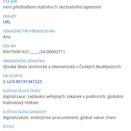
UTAJENÍ
není předmětem státního či obchodního tajemství
ODKAZY
URL
OZNAČENÉ PRO PŘENOS DO RIV
Ano
KÓD RIV
RIV/75081431:_____/24:00002711
ORGANIZAČNÍ JEDNOTKA
Vysoká škola technická a ekonomická v Českých Budějovicích
EID SCOPUS
2-s2.0-85191347223
KLÍČOVÁ SLOVA ČESKY
digitalizace; zadávání veřejných zakázek v podnicích; globální
hodnotový řetězec
KLÍČOVÁ SLOVA ANGLICKY
digitalization; enterprise procurement; global value chain
ŠTÍTKY