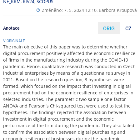
NE_KRM
,
RIV24
,
SCOPUS
Změněno: 7. 5. 2024 12:10,
Barbora Kroupová
Anotace
ORIG
CZ
V ORIGINÁLE
The main objective of this paper was to determine whether
digital procurement positively affected the economic resilience
of firms in the manufacturing industry during the COVID-19
pandemic. Hence, qualitative research was conducted in Czech
industrial enterprises by means of a questionnaire survey in
2021. Based on the research question, 3 hypotheses were
formed, which focused on the impact that investing in digital
procurement had on the economic resilience of enterprises in
selected industries. The parametric two sample one-factor
ANOVA and Pearson's Chi-squared test were used to test the
hypotheses. The findings rejected the association between
investment in digital procurement and the economic
performance of the firm during the pandemic. They also failed
to confirm the association between digital purchasing and
economic resilience of businesses during the pandemic.