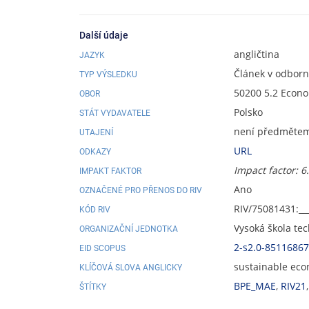
Další údaje
angličtina
JAZYK
Článek v odbor
TYP VÝSLEDKU
50200 5.2 Econ
OBOR
Polsko
STÁT VYDAVATELE
není předmětem 
UTAJENÍ
URL
ODKAZY
Impact factor: 6
IMPAKT FAKTOR
Ano
OZNAČENÉ PRO PŘENOS DO RIV
RIV/75081431:__
KÓD RIV
Vysoká škola te
ORGANIZAČNÍ JEDNOTKA
2-s2.0-8511686
EID SCOPUS
sustainable econ
KLÍČOVÁ SLOVA ANGLICKY
BPE_MAE
,
RIV21
ŠTÍTKY