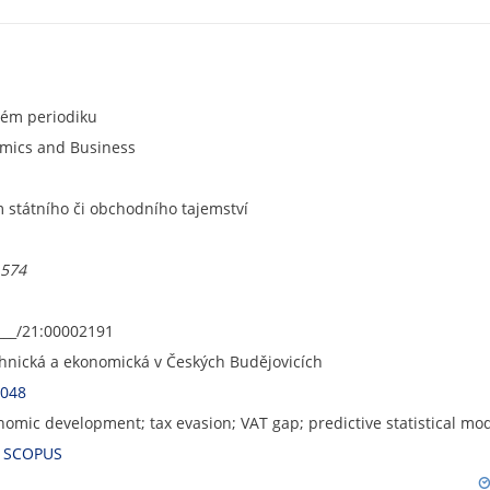
ném periodiku
omics and Business
státního či obchodního tajemství
.574
___/21:00002191
chnická a ekonomická v Českých Budějovicích
7048
omic development; tax evasion; VAT gap; predictive statistical mod
,
SCOPUS