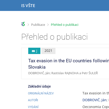
P
P
P
P
IS VŠTE
ř
ř
ř
ř
e
e
e
e
s
s
s
s
k
k
k
k
>
>
Publikace
Přehled o publikaci
o
o
o
o
č
č
č
č
Přehled o publikaci
i
i
i
i
t
t
t
t
n
n
n
n
2021
J
a
a
a
a
h
h
o
p
Tax evasion in the EU countries followi
o
l
b
a
Slovakia
r
a
s
t
DOBROVIČ, Ján; Rastislav RAJNOHA a Petr ŠULEŘ
n
v
a
i
í
i
h
č
l
č
k
Základní údaje
i
k
u
Tax evasion in t
ORIGINÁLNÍ NÁZEV
š
u
t
DOBROVIČ, Ján
;
AUTOŘI
u
Oeconomia Coper
VYDÁNÍ