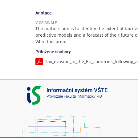
Anotace
V ORIGINÁLE
The authors aim is to identify the extent of tax e
predictive models and a forecast of their future 
V4 in this area.
Přiložené soubory
Tax_evasion_in_the_EU_countries_following_a
I
Informační systém VŠTE
S
Provozuje
Fakulta informatiky MU
V
Š
T
E