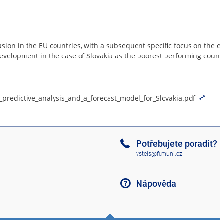
vasion in the EU countries, with a subsequent specific focus on the
development in the case of Slovakia as the poorest performing count
_predictive_analysis_and_a_forecast_model_for_Slovakia.pdf
Potřebujete poradit?
vsteis@fi.muni.cz
Nápověda