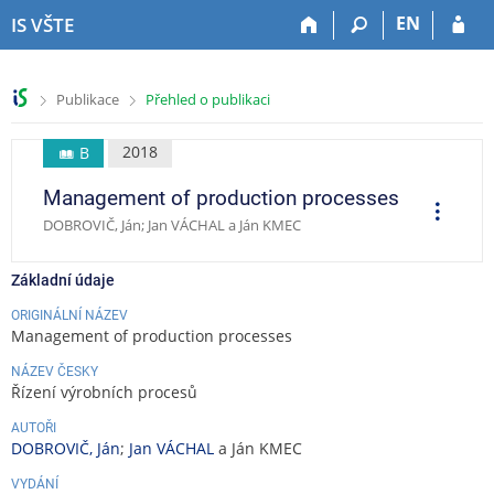
P
P
P
P
EN
IS VŠTE
ř
ř
ř
ř
e
e
e
e
s
s
s
s
>
>
Publikace
Přehled o publikaci
k
k
k
k
o
o
o
o
č
č
č
č
2018
B
i
i
i
i
Management of production processes
t
t
t
t
O
p
n
n
n
n
DOBROVIČ, Ján; Jan VÁCHAL a Ján KMEC
e
a
a
a
a
r
a
h
h
o
p
c
Základní údaje
o
l
b
a
e
r
a
s
t
ORIGINÁLNÍ NÁZEV
Management of production processes
n
v
a
i
í
i
h
č
NÁZEV ČESKY
l
č
k
Řízení výrobních procesů
i
k
u
š
u
AUTOŘI
DOBROVIČ, Ján
;
Jan VÁCHAL
a Ján KMEC
t
u
VYDÁNÍ