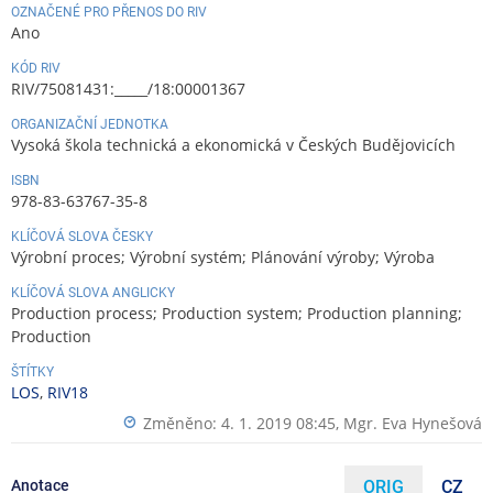
OZNAČENÉ PRO PŘENOS DO RIV
Ano
KÓD RIV
RIV/75081431:_____/18:00001367
ORGANIZAČNÍ JEDNOTKA
Vysoká škola technická a ekonomická v Českých Budějovicích
ISBN
978-83-63767-35-8
KLÍČOVÁ SLOVA ČESKY
Výrobní proces; Výrobní systém; Plánování výroby; Výroba
KLÍČOVÁ SLOVA ANGLICKY
Production process; Production system; Production planning;
Production
ŠTÍTKY
LOS
,
RIV18
Změněno: 4. 1. 2019 08:45,
Mgr. Eva Hynešová
Anotace
ORIG
CZ