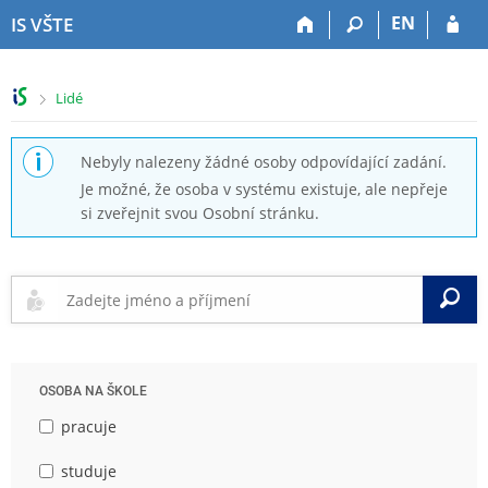
P
P
P
P
EN
IS VŠTE
ř
ř
ř
ř
e
e
e
e
s
s
s
s
>
Lidé
k
k
k
k
o
o
o
o
č
č
č
č
Nebyly nalezeny žádné osoby odpovídající zadání.
i
i
i
i
Je možné, že osoba v systému existuje, ale nepřeje
t
t
t
t
si zveřejnit svou Osobní stránku.
n
n
n
n
a
a
a
a
h
h
o
p
o
l
b
a
V
r
a
s
t
n
v
a
i
í
i
h
č
l
č
k
OSOBA NA ŠKOLE
i
k
u
š
u
pracuje
t
u
studuje