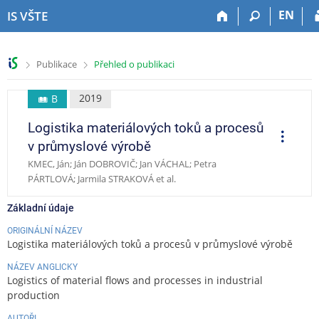
P
P
P
P
EN
IS VŠTE
ř
ř
ř
ř
e
e
e
e
s
s
s
s
>
>
Publikace
Přehled o publikaci
k
k
k
k
o
o
o
o
č
č
č
č
2019
B
i
i
i
i
Logistika materiálových toků a procesů
t
t
t
t
O
p
n
n
n
n
v průmyslové výrobě
e
a
a
a
a
r
KMEC, Ján; Ján DOBROVIČ; Jan VÁCHAL; Petra
a
h
h
o
p
PÁRTLOVÁ; Jarmila STRAKOVÁ et al.
c
o
l
b
a
e
r
a
s
t
Základní údaje
n
v
a
i
í
i
h
č
ORIGINÁLNÍ NÁZEV
Logistika materiálových toků a procesů v průmyslové výrobě
l
č
k
i
k
u
NÁZEV ANGLICKY
š
u
Logistics of material flows and processes in industrial
t
production
u
AUTOŘI