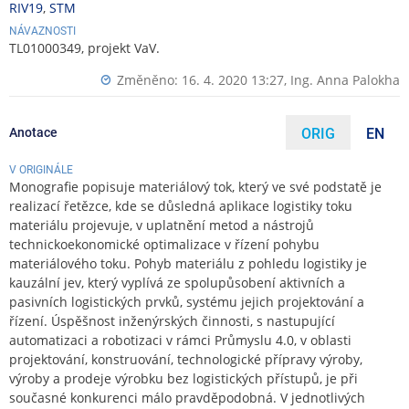
RIV19
,
STM
NÁVAZNOSTI
TL01000349, projekt VaV.
Změněno: 16. 4. 2020 13:27,
Ing. Anna Palokha
Anotace
ORIG
EN
V ORIGINÁLE
Monografie popisuje materiálový tok, který ve své podstatě je
realizací řetězce, kde se důsledná aplikace logistiky toku
materiálu projevuje, v uplatnění metod a nástrojů
technickoekonomické optimalizace v řízení pohybu
materiálového toku. Pohyb materiálu z pohledu logistiky je
kauzální jev, který vyplívá ze spolupůsobení aktivních a
pasivních logistických prvků, systému jejich projektování a
řízení. Úspěšnost inženýrských činnosti, s nastupující
automatizaci a robotizaci v rámci Průmyslu 4.0, v oblasti
projektování, konstruování, technologické přípravy výroby,
výroby a prodeje výrobku bez logistických přístupů, je při
současné konkurenci málo pravděpodobná. V jednotlivých