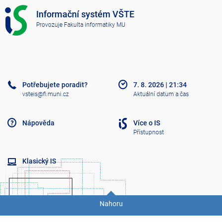
I
Informační systém VŠTE
S
Provozuje
Fakulta informatiky MU
V
Š
T
E
Potřebujete poradit?
7. 8. 2026
|
21:34
vsteis@fi.muni.cz
Aktuální datum a čas
Nápověda
Více o IS
Přístupnost
Klasický IS
Nahoru