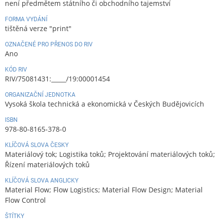
není předmětem státního či obchodního tajemství
FORMA VYDÁNÍ
tištěná verze "print"
OZNAČENÉ PRO PŘENOS DO RIV
Ano
KÓD RIV
RIV/75081431:_____/19:00001454
ORGANIZAČNÍ JEDNOTKA
Vysoká škola technická a ekonomická v Českých Budějovicích
ISBN
978-80-8165-378-0
KLÍČOVÁ SLOVA ČESKY
Materiálový tok; Logistika toků; Projektování materiálových toků;
Řízení materiálových toků
KLÍČOVÁ SLOVA ANGLICKY
Material Flow; Flow Logistics; Material Flow Design; Material
Flow Control
ŠTÍTKY