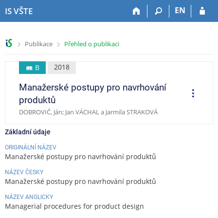
P
P
P
P
EN
IS VŠTE
ř
ř
ř
ř
e
e
e
e
s
s
s
s
>
>
Publikace
Přehled o publikaci
k
k
k
k
o
o
o
o
č
č
č
č
2018
B
i
i
i
i
Manažerské postupy pro navrhování
t
t
t
t
O
p
n
n
n
n
produktů
e
a
a
a
a
r
DOBROVIČ, Ján; Jan VÁCHAL a Jarmila STRAKOVÁ
a
h
h
o
p
c
o
l
b
a
e
Základní údaje
r
a
s
t
n
v
a
i
ORIGINÁLNÍ NÁZEV
Manažerské postupy pro navrhování produktů
í
i
h
č
l
č
k
NÁZEV ČESKY
i
k
u
Manažerské postupy pro navrhování produktů
š
u
NÁZEV ANGLICKY
t
Managerial procedures for product design
u