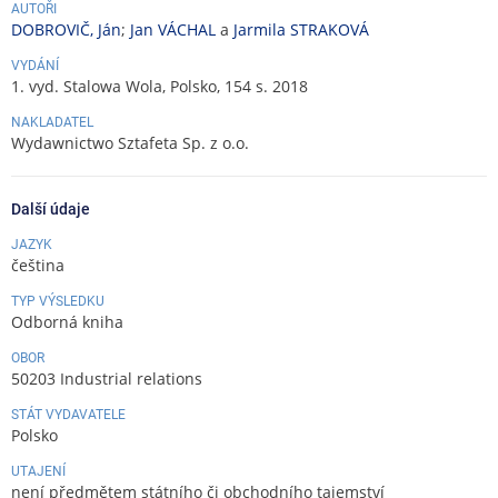
AUTOŘI
DOBROVIČ, Ján
;
Jan VÁCHAL
a
Jarmila STRAKOVÁ
VYDÁNÍ
1. vyd. Stalowa Wola, Polsko, 154 s. 2018
NAKLADATEL
Wydawnictwo Sztafeta Sp. z o.o.
Další údaje
JAZYK
čeština
TYP VÝSLEDKU
Odborná kniha
OBOR
50203 Industrial relations
STÁT VYDAVATELE
Polsko
UTAJENÍ
není předmětem státního či obchodního tajemství