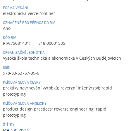
FORMA VYDÁNÍ
elektronická verze "online"
OZNAČENÉ PRO PŘENOS DO RIV
Ano
KÓD RIV
RIV/75081431:_____/18:00001535
ORGANIZAČNÍ JEDNOTKA
Vysoká škola technická a ekonomická v Českých Budějovicích
ISBN
978-83-63767-39-6
KLÍČOVÁ SLOVA ČESKY
praktiky navrhování výrobků; reverzní inženýrství; rapid
prototyping
KLÍČOVÁ SLOVA ANGLICKY
product design practices; reverse engineering; rapid
prototyping
ŠTÍTKY
MAD_a
,
RIV19