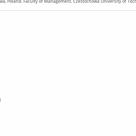
wa, Poland, Faculty of Management, Czestochowa University of Tec
í