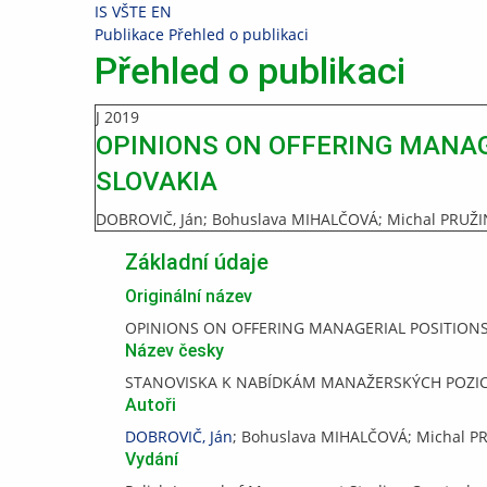
Přeskočit
Přeskočit
Přeskočit
Přeskočit
IS VŠTE
EN
na
na
na
na
>
Publikace
>
Přehled o publikaci
horní
hlavičku
obsah
patičku
Přehled o publikaci
lištu
J
2019
OPINIONS ON OFFERING MANAG
SLOVAKIA
DOBROVIČ, Ján; Bohuslava MIHALČOVÁ; Michal PRUŽIN
Základní údaje
Originální název
OPINIONS ON OFFERING MANAGERIAL POSITION
Název česky
STANOVISKA K NABÍDKÁM MANAŽERSKÝCH POZIC
Autoři
DOBROVIČ, Ján
; Bohuslava MIHALČOVÁ; Michal P
Vydání