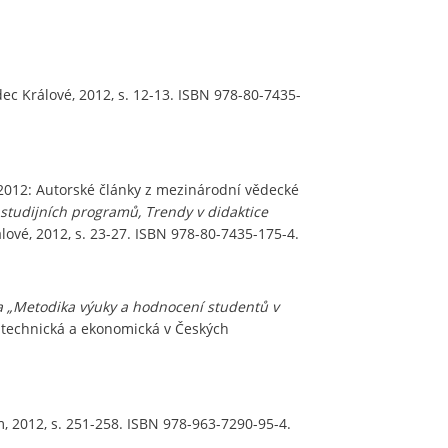
c Králové, 2012, s. 12-13. ISBN 978-80-7435-
2012: Autorské články z mezinárodní vědecké
studijních programů, Trendy v didaktice
ové, 2012, s. 23-27. ISBN 978-80-7435-175-4.
a „Metodika výuky a hodnocení studentů v
a technická a ekonomická v Českých
 2012, s. 251-258. ISBN 978-963-7290-95-4.