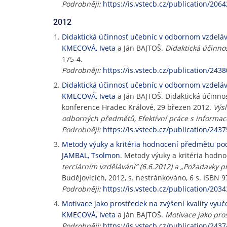
Podrobněji:
https://is.vstecb.cz/publication/2064
2012
Didaktická účinnosť učebníc v odbornom vzdelá
KMECOVÁ, Iveta
a Ján BAJTOŠ.
Didaktická účinno
175-4.
Podrobněji:
https://is.vstecb.cz/publication/2438
Didaktická účinnosť učebníc v odbornom vzdelá
KMECOVÁ, Iveta
a Ján BAJTOŠ. Didaktická účinno
konference Hradec Králové, 29 březen 2012.
Výs
odborných předmětů, Efektívní práce s informac
Podrobněji:
https://is.vstecb.cz/publication/2437
Metody výuky a kritéria hodnocení předmětu po
JAMBAL, Tsolmon
. Metody výuky a kritéria hodn
terciárním vzdělávání“ (6.6.2012) a „Požadavky pr
Budějovicích, 2012, s. nestránkováno, 6 s. ISBN 
Podrobněji:
https://is.vstecb.cz/publication/2034
Motivace jako prostředek na zvýšení kvality vyu
KMECOVÁ, Iveta
a Ján BAJTOŠ.
Motivace jako pro
Podrobněji:
https://is.vstecb.cz/publication/2437