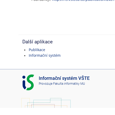
Další aplikace
Publikace
Informační systém
I
Informační systém VŠTE
S
Provozuje
Fakulta informatiky MU
V
Š
T
E