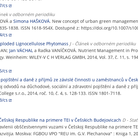
7/cs
lánek v odborném periodiku
KOVÁ a
Simona HAŠKOVÁ
. New concept of urban green managemen
s. 1835-1838. ISSN 1618-954X. Dostupné z: https://doi.org/10.1007/s1
4/cs
ploded Lignocellulose Phytomass
J - Článek v odborném periodiku
MAN;
Jan VÁCHAL
a Radka VANÍČKOVÁ. Nutrient Management in Proc
gy
. Weinheim: WILEY-V C H VERLAG GMBH, 2014, Vol. 37, č. 11, s. 1
5/cs
 pojištění a daně z příjmů ze závislé činnosti u zaměstnanců v Čes
odvodů na důchodové, sociální a zdravotní pojištění a daně z pří
lege s.r.o., 2014, roč. 10, č. 4, s. 128-133. ISSN 1801-7118.
3/cs
Češskoj Respublike na primere TEI v Češskich Budejovicach
D - Sta
pravlenii obščestvennymi vuzami v Češskoj Respublike na primere TE
zvitija
. Moskva: FGBOU VPO "REU im. G.V. Plechanova" : Kniga 1, 20