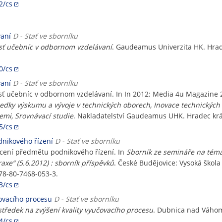
2/cs
vaní
D - Stať ve sborníku
sť učebníc v odbornom vzdelávaní
. Gaudeamus Univerzita HK. Hrade
0/cs
vaní
D - Stať ve sborníku
sť učebníc v odbornom vzdelávaní. In In 2012: Media 4u Magazine 
ledky výskumu a vývoje v technických oborech, Inovace technických 
emi, Srovnávací studie
. Nakladatelství Gaudeamus UHK. Hradec král
5/cs
dnikového řízení
D - Stať ve sborníku
ocení předmětu podnikového řízení. In
Sborník ze semináře na tém
axe“ (5.6.2012) : sborník příspěvků
. České Budějovice: Vysoká škol
978-80-7468-053-3.
3/cs
čovacího procesu
D - Stať ve sborníku
středek na zvýšení kvality vyučovacího procesu
. Dubnica nad Váhom,
4/cs