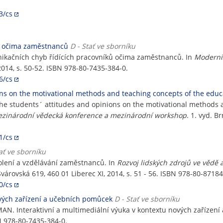
3/cs
ů očima zaměstnanců
D - Stať ve sborníku
kačních chyb řídících pracovníků očima zaměstnanců. In
Moderniz
014, s. 50-52. ISBN 978-80-7435-384-0.
6/cs
ons on the motivational methods and teaching concepts of the edu
he students´ attitudes and opinions on the motivational methods a
mezinárodní vědecká konference a mezinárodní workshop
. 1. vyd. B
1/cs
tať ve sborníku
kolení a vzdělávání zaměstnanců. In
Rozvoj lidských zdrojů ve vědě
várovská 619, 460 01 Liberec XI, 2014, s. 51 - 56. ISBN 978-80-87184
0/cs
ových zařízení a učebních pomůcek
D - Stať ve sborníku
AN. Interaktivní a multimediální výuka v kontextu nových zařízen
N 978-80-7435-384-0.