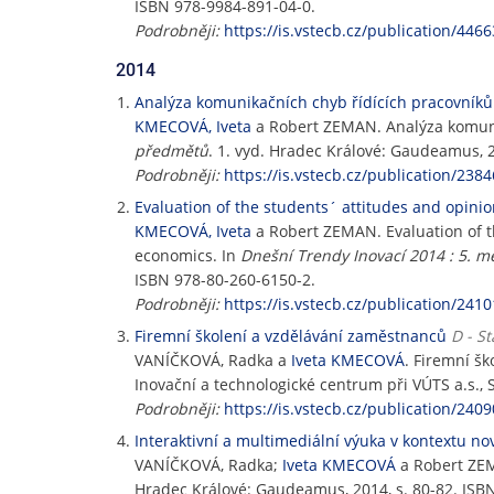
ISBN 978-9984-891-04-0.
Podrobněji:
https://is.vstecb.cz/publication/4466
2014
Analýza komunikačních chyb řídících pracovník
KMECOVÁ, Iveta
a Robert ZEMAN. Analýza komuni
předmětů
. 1. vyd. Hradec Králové: Gaudeamus, 2
Podrobněji:
https://is.vstecb.cz/publication/2384
Evaluation of the students´ attitudes and opini
KMECOVÁ, Iveta
a Robert ZEMAN. Evaluation of t
economics. In
Dnešní Trendy Inovací 2014 : 5. 
ISBN 978-80-260-6150-2.
Podrobněji:
https://is.vstecb.cz/publication/2410
Firemní školení a vzdělávání zaměstnanců
D - S
VANÍČKOVÁ, Radka a
Iveta KMECOVÁ
. Firemní š
Inovační a technologické centrum při VÚTS a.s., S
Podrobněji:
https://is.vstecb.cz/publication/2409
Interaktivní a multimediální výuka v kontextu n
VANÍČKOVÁ, Radka;
Iveta KMECOVÁ
a Robert ZEM
Hradec Králové: Gaudeamus, 2014, s. 80-82. ISB