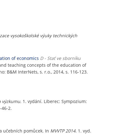
ace vysokoškolské výuky technických
cation of economics
D - Stať ve sborníku
nd teaching concepts of the education of
rno: B&M InterNets, s. r.o., 2014, s. 116-123.
 a výzkumu
. 1. vydání. Liberec: Sympozium:
-46-2.
í a učebních pomůcek. In
MVVTP 2014
. 1. vyd.