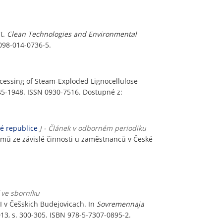
t.
Clean Technologies and Environmental
0098-014-0736-5.
essing of Steam-Exploded Lignocellulose
945-1948. ISSN 0930-7516. Dostupné z:
ké republice
J - Článek v odborném periodiku
jmů ze závislé činnosti u zaměstnanců v České
ť ve sborníku
I v Češskich Budejovicach. In
Sovremennaja
13, s. 300-305. ISBN 978-5-7307-0895-2.