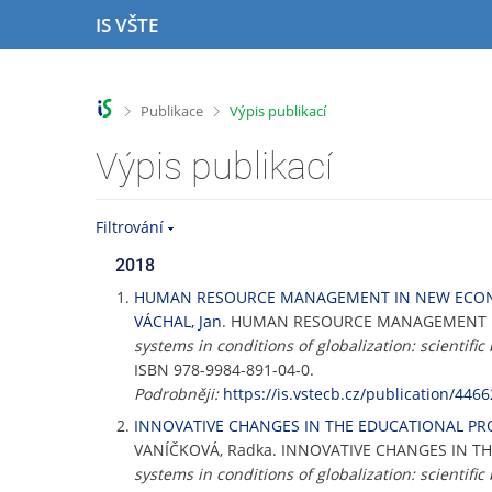
P
P
P
P
IS VŠTE
ř
ř
ř
ř
e
e
e
e
s
s
s
s
k
k
k
k
>
>
Publikace
Výpis publikací
o
o
o
o
č
č
č
č
Výpis publikací
i
i
i
i
t
t
t
t
n
n
n
n
Filtrování
a
a
a
a
h
h
o
p
2018
o
l
b
a
HUMAN RESOURCE MANAGEMENT IN NEW ECO
r
a
s
t
VÁCHAL, Jan
. HUMAN RESOURCE MANAGEMENT IN
n
v
a
i
systems in conditions of globalization: scientif
í
i
h
č
ISBN 978-9984-891-04-0.
l
č
k
Podrobněji:
https://is.vstecb.cz/publication/4466
i
k
u
INNOVATIVE CHANGES IN THE EDUCATIONAL PR
š
u
t
VANÍČKOVÁ, Radka. INNOVATIVE CHANGES IN TH
u
systems in conditions of globalization: scientif