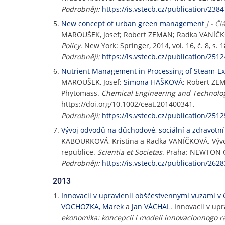
Podrobněji:
https://is.vstecb.cz/publication/2384
New concept of urban green management
J - Č
MAROUŠEK, Josef; Robert ZEMAN; Radka VANÍČ
Policy
. New York: Springer, 2014, vol. 16, č. 8, 
Podrobněji:
https://is.vstecb.cz/publication/2512
Nutrient Management in Processing of Steam-Ex
MAROUŠEK, Josef;
Simona HAŠKOVÁ
; Robert ZE
Phytomass.
Chemical Engineering and Technolo
https://doi.org/10.1002/ceat.201400341.
Podrobněji:
https://is.vstecb.cz/publication/2512
Vývoj odvodů na důchodové, sociální a zdravotní
KABOURKOVÁ, Kristina a Radka VANÍČKOVÁ. Vývoj 
republice.
Scientia et Societas
. Praha: NEWTON Col
Podrobněji:
https://is.vstecb.cz/publication/2628
2013
Innovacii v upravlenii obščestvennymi vuzami v 
VOCHOZKA, Marek
a
Jan VÁCHAL
. Innovacii v u
ekonomika: koncepcii i modeli innovacionnogo ra