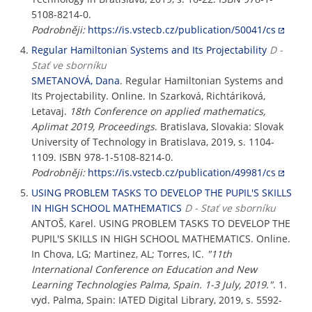
5108-8214-0.
Podrobněji:
https://is.vstecb.cz/publication/50041/cs
Regular Hamiltonian Systems and Its Projectability
D -
Stať ve sborníku
SMETANOVÁ, Dana
. Regular Hamiltonian Systems and
Its Projectability. Online. In Szarková, Richtáriková,
Letavaj.
18th Conference on applied mathematics,
Aplimat 2019, Proceedings
. Bratislava, Slovakia: Slovak
University of Technology in Bratislava, 2019, s. 1104-
1109. ISBN 978-1-5108-8214-0.
Podrobněji:
https://is.vstecb.cz/publication/49981/cs
USING PROBLEM TASKS TO DEVELOP THE PUPIL'S SKILLS
IN HIGH SCHOOL MATHEMATICS
D - Stať ve sborníku
ANTOŠ, Karel. USING PROBLEM TASKS TO DEVELOP THE
PUPIL'S SKILLS IN HIGH SCHOOL MATHEMATICS. Online.
In Chova, LG; Martinez, AL; Torres, IC.
"11th
International Conference on Education and New
Learning Technologies Palma, Spain. 1-3 July, 2019."
. 1.
vyd. Palma, Spain: IATED Digital Library, 2019, s. 5592-