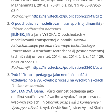
Magnanimitas, 2014, s. 78-84, 6 s. ISBN 978-80-87952-
03-0.
Podrobněji:
https://is.vstecb.cz/publication/23941/cs
O podchodach v modelirovanii transportnoj dinamiki
J -
Článek v odborném periodiku
JELÍNEK, Jiří
a Jana VYSOKÁ. O podchodach v
modelirovanii transportnoj dinamiki.
Vestnik
Astrachanskogo gosudarstvennogo techničeskogo
universiteta
. Astrachan’: Astrachanskij gosudarstvennyj
techničeskij universitet, 2014, roč. 2014, č. 1, s. 121-129.
ISSN 2072-9502.
Podrobněji:
https://is.vstecb.cz/publication/23601/cs
Tvůrčí činnost pedagoga jako nedílná součást
vzdělávacího a výukového procesu na vysokých školách
D - Stať ve sborníku
SMETANOVÁ, Dana
. Tvůrčí činnost pedagoga jako
nedílná součást vzdělávacího a výukového procesu na
vysokých školách. In
Sborník příspěvků z konference :
Výstupy z učení
. 1. vyd. České Budějovice: Vysoká škola