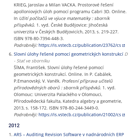
KRIEG, Jaroslav a Milan VACKA. Prostorové řešení
apolloniových úloh pomocí programu Cabri 3D. Online.
In
Užití počítačů ve výuce matematiky : sborník
příspěvků
. 1. vyd. České Budějovice: Jihočeská
univerzita v Českých Budějovicích, 2013, s. 219-227.
ISBN 978-80-7394-448-3.
Podrobněji:
https://is.vstecb.cz/publication/23762/cs
Slovní úlohy řešené pomocí geometrických konstrukcí
D
- Stať ve sborníku
ŠÍMA, František. Slovní úlohy řešené pomocí
geometrických konstrukcí. Online. In P. Cabálek,
P.Emanovský, V. Vaněk.
Profesní příprava učitelů
přírodovědných oborů : sborník příspěvků
. 1. vyd.
Olomouc: Univerzita Palackého v Olomouci,
Přírodovědecká fakulta, Katedra algebry a geometrie,
2013, s. 158-172. ISBN 978-80-244-3449-0.
Podrobněji:
https://is.vstecb.cz/publication/21002/cs
2012
ARS – Auditing Revision Software v nadnárodních ERP