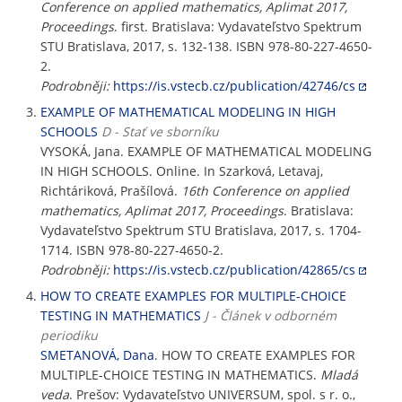
Conference on applied mathematics, Aplimat 2017,
Proceedings
. first. Bratislava: Vydavateľstvo Spektrum
STU Bratislava, 2017, s. 132-138. ISBN 978-80-227-4650-
2.
Podrobněji:
https://is.vstecb.cz/publication/42746/cs
EXAMPLE OF MATHEMATICAL MODELING IN HIGH
SCHOOLS
D - Stať ve sborníku
VYSOKÁ, Jana. EXAMPLE OF MATHEMATICAL MODELING
IN HIGH SCHOOLS. Online. In Szarková, Letavaj,
Richtáriková, Prašílová.
16th Conference on applied
mathematics, Aplimat 2017, Proceedings
. Bratislava:
Vydavateľstvo Spektrum STU Bratislava, 2017, s. 1704-
1714. ISBN 978-80-227-4650-2.
Podrobněji:
https://is.vstecb.cz/publication/42865/cs
HOW TO CREATE EXAMPLES FOR MULTIPLE-CHOICE
TESTING IN MATHEMATICS
J - Článek v odborném
periodiku
SMETANOVÁ, Dana
. HOW TO CREATE EXAMPLES FOR
MULTIPLE-CHOICE TESTING IN MATHEMATICS.
Mladá
veda
. Prešov: Vydavateľstvo UNIVERSUM, spol. s r. o.,