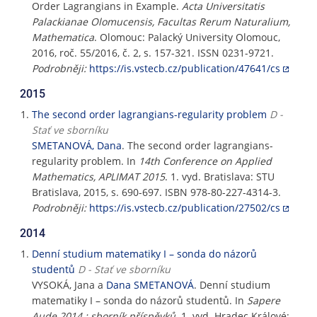
Order Lagrangians in Example.
Acta Universitatis
Palackianae Olomucensis, Facultas Rerum Naturalium,
Mathematica
. Olomouc: Palacký University Olomouc,
2016, roč. 55/2016, č. 2, s. 157-321. ISSN 0231-9721.
Podrobněji:
https://is.vstecb.cz/publication/47641/cs
2015
The second order lagrangians-regularity problem
D -
Stať ve sborníku
SMETANOVÁ, Dana
. The second order lagrangians-
regularity problem. In
14th Conference on Applied
Mathematics, APLIMAT 2015
. 1. vyd. Bratislava: STU
Bratislava, 2015, s. 690-697. ISBN 978-80-227-4314-3.
Podrobněji:
https://is.vstecb.cz/publication/27502/cs
2014
Denní studium matematiky I – sonda do názorů
studentů
D - Stať ve sborníku
VYSOKÁ, Jana a
Dana SMETANOVÁ
. Denní studium
matematiky I – sonda do názorů studentů. In
Sapere
Aude 2014 : sborník příspěvků
. 1. vyd. Hradec Králové: