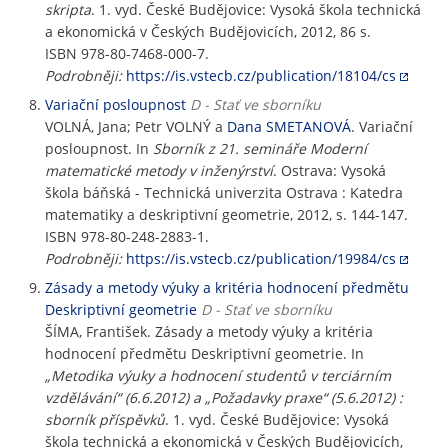
skripta
. 1. vyd. České Budějovice: Vysoká škola technická
a ekonomická v Českých Budějovicích, 2012, 86 s.
ISBN 978-80-7468-000-7.
Podrobněji:
https://is.vstecb.cz/publication/18104/cs
Variační posloupnost
D - Stať ve sborníku
VOLNÁ, Jana; Petr VOLNÝ a
Dana SMETANOVÁ
. Variační
posloupnost. In
Sborník z 21. semináře Moderní
matematické metody v inženýrství
. Ostrava: Vysoká
škola báňská - Technická univerzita Ostrava : Katedra
matematiky a deskriptivní geometrie, 2012, s. 144-147.
ISBN 978-80-248-2883-1.
Podrobněji:
https://is.vstecb.cz/publication/19984/cs
Zásady a metody výuky a kritéria hodnocení předmětu
Deskriptivní geometrie
D - Stať ve sborníku
ŠÍMA, František. Zásady a metody výuky a kritéria
hodnocení předmětu Deskriptivní geometrie. In
„Metodika výuky a hodnocení studentů v terciárním
vzdělávání“ (6.6.2012) a „Požadavky praxe“ (5.6.2012) :
sborník příspěvků
. 1. vyd. České Budějovice: Vysoká
škola technická a ekonomická v Českých Budějovicích,