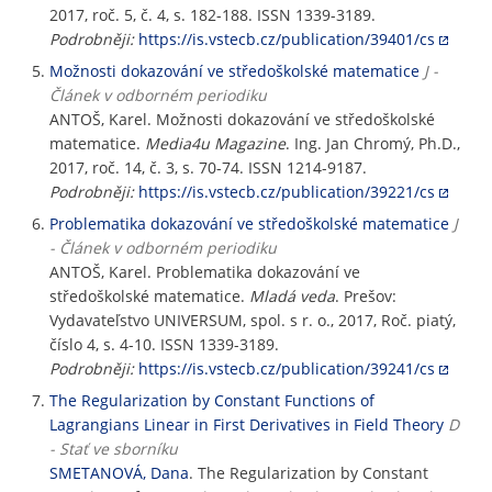
2017, roč. 5, č. 4, s. 182-188. ISSN 1339-3189.
Podrobněji:
https://is.vstecb.cz/publication/39401/cs
Možnosti dokazování ve středoškolské matematice
J -
Článek v odborném periodiku
ANTOŠ, Karel. Možnosti dokazování ve středoškolské
matematice.
Media4u Magazine
. Ing. Jan Chromý, Ph.D.,
2017, roč. 14, č. 3, s. 70-74. ISSN 1214-9187.
Podrobněji:
https://is.vstecb.cz/publication/39221/cs
Problematika dokazování ve středoškolské matematice
J
- Článek v odborném periodiku
ANTOŠ, Karel. Problematika dokazování ve
středoškolské matematice.
Mladá veda
. Prešov:
Vydavateľstvo UNIVERSUM, spol. s r. o., 2017, Roč. piatý,
číslo 4, s. 4-10. ISSN 1339-3189.
Podrobněji:
https://is.vstecb.cz/publication/39241/cs
The Regularization by Constant Functions of
Lagrangians Linear in First Derivatives in Field Theory
D
- Stať ve sborníku
SMETANOVÁ, Dana
. The Regularization by Constant