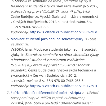
In
Sborník ze semináře na téma „Metodika výuky a
hodnocení studentů v terciárním vzdělávání“ (6.6.2012)
a „Požadavky praxe“ (5.6.2012) : sborník příspěvků
.
České Budějovice: Vysoká škola technická a ekonomická
v Českých Budějovicích, 2012, s. nestránkováno, 8 s.
ISBN 978-80-7468-053-3.
Podrobněji:
https://is.vstecb.cz/publication/20353/cs
Motivace studentů jako nedílná součást výuky
D - Stať
ve sborníku
VYSOKÁ, Jana. Motivace studentů jako nedílná součást
výuky. In
Sborník ze semináře na téma „Metodika výuky
a hodnocení studentů v terciárním vzdělávání“
(6.6.2012) a „Požadavky praxe“ (5.6.2012) : sborník
příspěvků
. České Budějovice: Vysoká škola technická a
ekonomická v Českých Budějovicích, 2012,
s. nestránkováno, 8 s. ISBN 978-80-7468-053-3.
Podrobněji:
https://is.vstecb.cz/publication/20366/cs
Sbírka příkladů : diferenciální počet : skripta
c - Učební
texty pomůcky (vč. dílčích kapitol v učebnicích)
VYSOKÁ, Jana.
Sbírka příkladů : diferenciální počet :