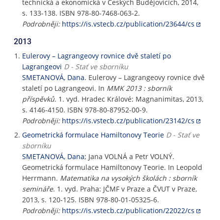
technická a ekonomická v Českých Budějovicích, 2014,
s. 133-138. ISBN 978-80-7468-063-2.
Podrobněji:
https://is.vstecb.cz/publication/23644/cs
2013
Eulerovy – Lagrangeovy rovnice dvě staletí po
Lagrangeovi
D - Stať ve sborníku
SMETANOVÁ, Dana
. Eulerovy – Lagrangeovy rovnice dvě
staletí po Lagrangeovi. In
MMK 2013 : sborník
příspěvků
. 1. vyd. Hradec Králové: Magnanimitas, 2013,
s. 4146-4150. ISBN 978-80-87952-00-9.
Podrobněji:
https://is.vstecb.cz/publication/23142/cs
Geometrická formulace Hamiltonovy Teorie
D - Stať ve
sborníku
SMETANOVÁ, Dana
; Jana VOLNÁ a Petr VOLNÝ.
Geometrická formulace Hamiltonovy Teorie. In Leopold
Herrmann.
Matematika na vysokých školách : sborník
semináře
. 1. vyd. Praha: JČMF v Praze a ČVUT v Praze,
2013, s. 120-125. ISBN 978-80-01-05325-6.
Podrobněji:
https://is.vstecb.cz/publication/22022/cs