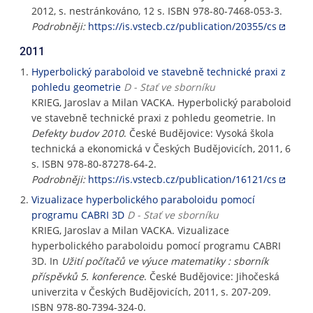
2012, s. nestránkováno, 12 s. ISBN 978-80-7468-053-3.
Podrobněji:
https://is.vstecb.cz/publication/20355/cs
2011
Hyperbolický paraboloid ve stavebně technické praxi z
pohledu geometrie
D - Stať ve sborníku
KRIEG, Jaroslav a Milan VACKA. Hyperbolický paraboloid
ve stavebně technické praxi z pohledu geometrie. In
Defekty budov 2010
. České Budějovice: Vysoká škola
technická a ekonomická v Českých Budějovicích, 2011, 6
s. ISBN 978-80-87278-64-2.
Podrobněji:
https://is.vstecb.cz/publication/16121/cs
Vizualizace hyperbolického paraboloidu pomocí
programu CABRI 3D
D - Stať ve sborníku
KRIEG, Jaroslav a Milan VACKA. Vizualizace
hyperbolického paraboloidu pomocí programu CABRI
3D. In
Užití počítačů ve výuce matematiky : sborník
příspěvků 5. konference
. České Budějovice: Jihočeská
univerzita v Českých Budějovicích, 2011, s. 207-209.
ISBN 978-80-7394-324-0.