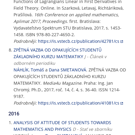
Functions of Lagrangians Linear in First Derivatives in
Field Theory. Online. In Szarková, Letavaj, Richtáriková,
Prašílová.
16th Conference on applied mathematics,
Aplimat 2017, Proceedings
. first. Bratislava:
Vydavateľstvo Spektrum STU Bratislava, 2017, s. 1453-
1458. ISBN 978-80-227-4650-2.
Podrobněji:
https://is.vstecb.cz/publication/42781/cs
ZPĚTNÁ VAZBA OD OPAKUJÍCÍCH STUDENTŮ
ZÁKLADNÍHO KURZU MATEMATIKY
J - Článek v
odborném periodiku
NÁHLÍK, Tomáš
a
Dana SMETANOVÁ
. ZPĚTNÁ VAZBA OD
OPAKUJÍCÍCH STUDENTŮ ZÁKLADNÍHO KURZU
MATEMATIKY.
Media4u Magazine
. Praha: Ing. Jan
Chromý, Ph.D., 2017, roč. 14, č. 4, s. 36-40. ISSN 1214-
9187.
Podrobněji:
https://is.vstecb.cz/publication/41081/cs
2016
ANALYSIS OF ATTITUDE OF STUDENTS TOWARDS
MATHEMATICS AND PHYSICS
D - Stať ve sborníku