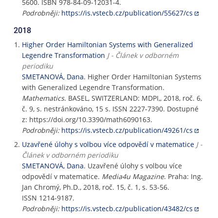
5600. ISBN 978-84-09-12031-4.
Podrobněji:
https://is.vstecb.cz/publication/55627/cs
2018
Higher Order Hamiltonian Systems with Generalized
Legendre Transformation
J - Článek v odborném
periodiku
SMETANOVÁ, Dana
. Higher Order Hamiltonian Systems
with Generalized Legendre Transformation.
Mathematics
. BASEL, SWITZERLAND: MDPI,, 2018, roč. 6,
č. 9, s. nestránkováno, 15 s. ISSN 2227-7390. Dostupné
z: https://doi.org/10.3390/math6090163.
Podrobněji:
https://is.vstecb.cz/publication/49261/cs
Uzavřené úlohy s volbou více odpovědí v matematice
J -
Článek v odborném periodiku
SMETANOVÁ, Dana
. Uzavřené úlohy s volbou více
odpovědí v matematice.
Media4u Magazine
. Praha: Ing.
Jan Chromý, Ph.D., 2018, roč. 15, č. 1, s. 53-56.
ISSN 1214-9187.
Podrobněji:
https://is.vstecb.cz/publication/43482/cs