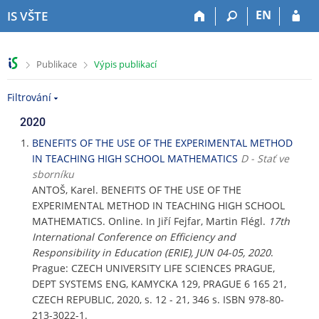
P
P
P
P
EN
IS VŠTE
ř
ř
ř
ř
e
e
e
e
s
s
s
s
>
>
Publikace
Výpis publikací
k
k
k
k
o
o
o
o
Filtrování
č
č
č
č
i
i
i
i
2020
t
t
t
t
n
n
n
n
BENEFITS OF THE USE OF THE EXPERIMENTAL METHOD
a
a
a
a
IN TEACHING HIGH SCHOOL MATHEMATICS
D - Stať ve
h
h
o
p
sborníku
o
l
b
a
ANTOŠ, Karel. BENEFITS OF THE USE OF THE
r
a
s
t
EXPERIMENTAL METHOD IN TEACHING HIGH SCHOOL
n
v
a
i
MATHEMATICS. Online. In Jiří Fejfar, Martin Flégl.
17th
í
i
h
č
International Conference on Efficiency and
l
č
k
Responsibility in Education (ERIE), JUN 04-05, 2020
.
i
k
u
Prague: CZECH UNIVERSITY LIFE SCIENCES PRAGUE,
š
u
DEPT SYSTEMS ENG, KAMYCKA 129, PRAGUE 6 165 21,
t
CZECH REPUBLIC, 2020, s. 12 - 21, 346 s. ISBN 978-80-
u
213-3022-1.