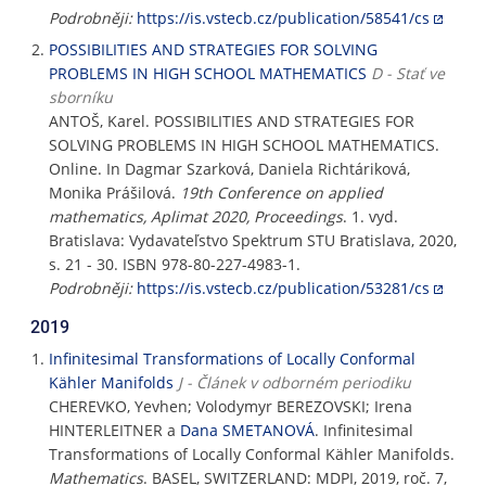
Podrobněji:
https://is.vstecb.cz/publication/58541/cs
POSSIBILITIES AND STRATEGIES FOR SOLVING
PROBLEMS IN HIGH SCHOOL MATHEMATICS
D - Stať ve
sborníku
ANTOŠ, Karel. POSSIBILITIES AND STRATEGIES FOR
SOLVING PROBLEMS IN HIGH SCHOOL MATHEMATICS.
Online. In Dagmar Szarková, Daniela Richtáriková,
Monika Prášilová.
19th Conference on applied
mathematics, Aplimat 2020, Proceedings
. 1. vyd.
Bratislava: Vydavateľstvo Spektrum STU Bratislava, 2020,
s. 21 - 30. ISBN 978-80-227-4983-1.
Podrobněji:
https://is.vstecb.cz/publication/53281/cs
2019
Infinitesimal Transformations of Locally Conformal
Kähler Manifolds
J - Článek v odborném periodiku
CHEREVKO, Yevhen; Volodymyr BEREZOVSKI; Irena
HINTERLEITNER a
Dana SMETANOVÁ
. Infinitesimal
Transformations of Locally Conformal Kähler Manifolds.
Mathematics
. BASEL, SWITZERLAND: MDPI, 2019, roč. 7,