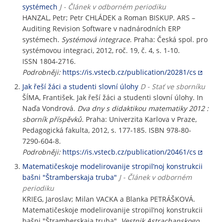
systémech
J - Článek v odborném periodiku
HANZAL, Petr; Petr CHLÁDEK a Roman BISKUP. ARS –
Auditing Revision Software v nadnárodních ERP
systémech.
Systémová integrace
. Praha: Česká spol. pro
systémovou integraci, 2012, roč. 19, č. 4, s. 1-10.
ISSN 1804-2716.
Podrobněji:
https://is.vstecb.cz/publication/20281/cs
Jak řeší žáci a studenti slovní úlohy
D - Stať ve sborníku
ŠÍMA, František. Jak řeší žáci a studenti slovní úlohy. In
Naďa Vondrová.
Dva dny s didaktikou matematiky 2012 :
sborník příspěvků
. Praha: Univerzita Karlova v Praze,
Pedagogická fakulta, 2012, s. 177-185. ISBN 978-80-
7290-604-8.
Podrobněji:
https://is.vstecb.cz/publication/20461/cs
Matematičeskoje modelirovanije stropil’noj konstrukcii
bašni "Štramberskaja truba"
J - Článek v odborném
periodiku
KRIEG, Jaroslav; Milan VACKA a Blanka PETRÁŠKOVÁ.
Matematičeskoje modelirovanije stropil’noj konstrukcii
bašni "Štramberskaja truba".
Vestnik Astrachanskogo