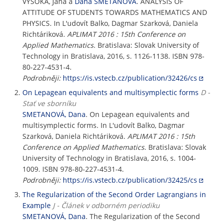
VYSOKÁ, Jana a
Dana SMETANOVÁ
. ANALYSIS OF
ATTITUDE OF STUDENTS TOWARDS MATHEMATICS AND
PHYSICS. In L'udovít Balko, Dagmar Szarková, Daniela
Richtáriková.
APLIMAT 2016 : 15th Conference on
Applied Mathematics
. Bratislava: Slovak University of
Technology in Bratislava, 2016, s. 1126-1138. ISBN 978-
80-227-4531-4.
Podrobněji:
https://is.vstecb.cz/publication/32426/cs
On Lepagean equivalents and multisymplectic forms
D -
Stať ve sborníku
SMETANOVÁ, Dana
. On Lepagean equivalents and
multisymplectic forms. In L'udovít Balko, Dagmar
Szarková, Daniela Richtáriková.
APLIMAT 2016 : 15th
Conference on Applied Mathematics
. Bratislava: Slovak
University of Technology in Bratislava, 2016, s. 1004-
1009. ISBN 978-80-227-4531-4.
Podrobněji:
https://is.vstecb.cz/publication/32425/cs
The Regularization of the Second Order Lagrangians in
Example
J - Článek v odborném periodiku
SMETANOVÁ, Dana
. The Regularization of the Second