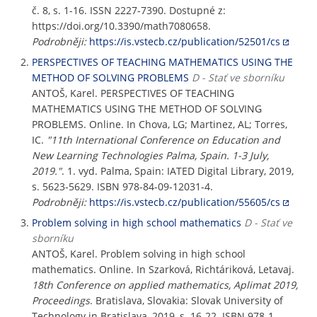
č. 8, s. 1-16. ISSN 2227-7390. Dostupné z:
https://doi.org/10.3390/math7080658.
Podrobněji:
https://is.vstecb.cz/publication/52501/cs
PERSPECTIVES OF TEACHING MATHEMATICS USING THE
METHOD OF SOLVING PROBLEMS
D - Stať ve sborníku
ANTOŠ, Karel. PERSPECTIVES OF TEACHING
MATHEMATICS USING THE METHOD OF SOLVING
PROBLEMS. Online. In Chova, LG; Martinez, AL; Torres,
IC.
"11th International Conference on Education and
New Learning Technologies Palma, Spain. 1-3 July,
2019."
. 1. vyd. Palma, Spain: IATED Digital Library, 2019,
s. 5623-5629. ISBN 978-84-09-12031-4.
Podrobněji:
https://is.vstecb.cz/publication/55605/cs
Problem solving in high school mathematics
D - Stať ve
sborníku
ANTOŠ, Karel. Problem solving in high school
mathematics. Online. In Szarková, Richtáriková, Letavaj.
18th Conference on applied mathematics, Aplimat 2019,
Proceedings
. Bratislava, Slovakia: Slovak University of
Technology in Bratislava, 2019, s. 16-22. ISBN 978-1-