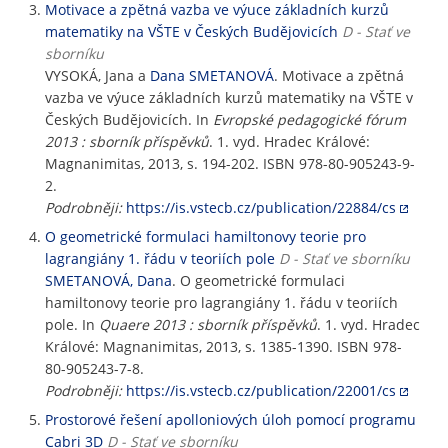
Motivace a zpětná vazba ve výuce základních kurzů
matematiky na VŠTE v Českých Budějovicích
D - Stať ve
sborníku
VYSOKÁ, Jana a
Dana SMETANOVÁ
. Motivace a zpětná
vazba ve výuce základních kurzů matematiky na VŠTE v
Českých Budějovicích. In
Evropské pedagogické fórum
2013 : sborník příspěvků
. 1. vyd. Hradec Králové:
Magnanimitas, 2013, s. 194-202. ISBN 978-80-905243-9-
2.
Podrobněji:
https://is.vstecb.cz/publication/22884/cs
O geometrické formulaci hamiltonovy teorie pro
lagrangiány 1. řádu v teoriích pole
D - Stať ve sborníku
SMETANOVÁ, Dana
. O geometrické formulaci
hamiltonovy teorie pro lagrangiány 1. řádu v teoriích
pole. In
Quaere 2013 : sborník příspěvků
. 1. vyd. Hradec
Králové: Magnanimitas, 2013, s. 1385-1390. ISBN 978-
80-905243-7-8.
Podrobněji:
https://is.vstecb.cz/publication/22001/cs
Prostorové řešení apolloniových úloh pomocí programu
Cabri 3D
D - Stať ve sborníku