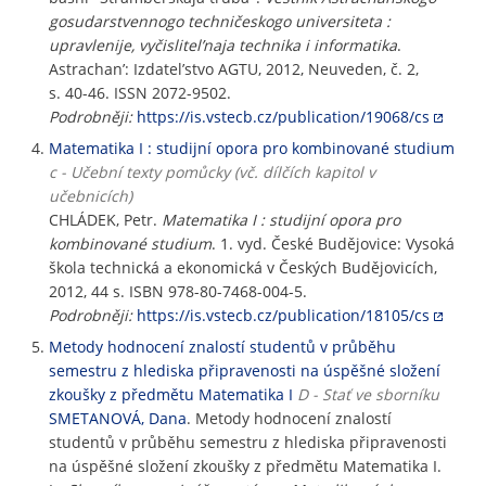
gosudarstvennogo techničeskogo universiteta :
upravlenije, vyčislitel’naja technika i informatika
.
Astrachan’: Izdatel’stvo AGTU, 2012, Neuveden, č. 2,
s. 40-46. ISSN 2072-9502.
Podrobněji:
https://is.vstecb.cz/publication/19068/cs
Matematika I : studijní opora pro kombinované studium
c - Učební texty pomůcky (vč. dílčích kapitol v
učebnicích)
CHLÁDEK, Petr.
Matematika I : studijní opora pro
kombinované studium
. 1. vyd. České Budějovice: Vysoká
škola technická a ekonomická v Českých Budějovicích,
2012, 44 s. ISBN 978-80-7468-004-5.
Podrobněji:
https://is.vstecb.cz/publication/18105/cs
Metody hodnocení znalostí studentů v průběhu
semestru z hlediska připravenosti na úspěšné složení
zkoušky z předmětu Matematika I
D - Stať ve sborníku
SMETANOVÁ, Dana
. Metody hodnocení znalostí
studentů v průběhu semestru z hlediska připravenosti
na úspěšné složení zkoušky z předmětu Matematika I.