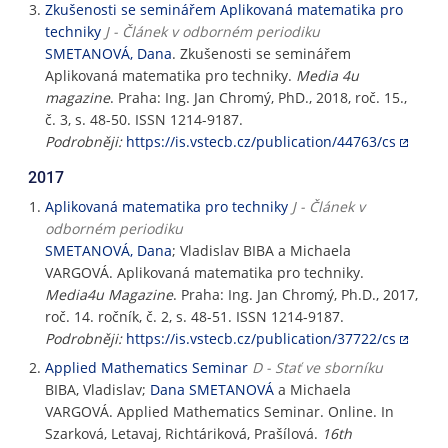
Zkušenosti se seminářem Aplikovaná matematika pro
techniky
J - Článek v odborném periodiku
SMETANOVÁ, Dana
. Zkušenosti se seminářem
Aplikovaná matematika pro techniky.
Media 4u
magazine
. Praha: Ing. Jan Chromý, PhD., 2018, roč. 15.,
č. 3, s. 48-50. ISSN 1214-9187.
Podrobněji:
https://is.vstecb.cz/publication/44763/cs
2017
Aplikovaná matematika pro techniky
J - Článek v
odborném periodiku
SMETANOVÁ, Dana
; Vladislav BIBA a Michaela
VARGOVÁ. Aplikovaná matematika pro techniky.
Media4u Magazine
. Praha: Ing. Jan Chromý, Ph.D., 2017,
roč. 14. ročník, č. 2, s. 48-51. ISSN 1214-9187.
Podrobněji:
https://is.vstecb.cz/publication/37722/cs
Applied Mathematics Seminar
D - Stať ve sborníku
BIBA, Vladislav;
Dana SMETANOVÁ
a Michaela
VARGOVÁ. Applied Mathematics Seminar. Online. In
Szarková, Letavaj, Richtáriková, Prašílová.
16th