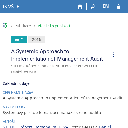
P
P
P
P
EN
IS VŠTE
ř
ř
ř
ř
e
e
e
e
s
s
s
s
>
>
Publikace
Přehled o publikaci
k
k
k
k
o
o
o
o
č
č
č
č
2016
D
i
i
i
i
A Systemic Approach to
t
t
t
t
O
p
n
n
n
n
Implementation of Management Audit
e
a
a
a
a
r
ŠTEFKO, Róbert; Romana PÍCHOVÁ; Peter GALLO a
a
h
h
o
p
Daniel RAUŠER
c
o
l
b
a
e
r
a
s
t
Základní údaje
n
v
a
i
í
i
h
č
ORIGINÁLNÍ NÁZEV
A Systemic Approach to Implementation of Management Audit
l
č
k
i
k
u
NÁZEV ČESKY
š
u
Systémový přístup k realizaci manažerského auditu
t
AUTOŘI
u
ŠTEFKO, Róbert
;
Romana PÍCHOVÁ
; Peter GALLO a
Daniel