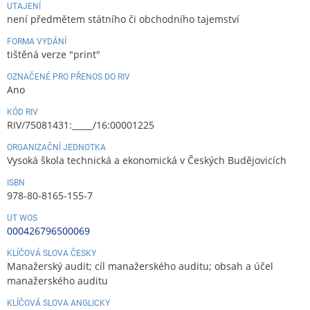
UTAJENÍ
není předmětem státního či obchodního tajemství
FORMA VYDÁNÍ
tištěná verze "print"
OZNAČENÉ PRO PŘENOS DO RIV
Ano
KÓD RIV
RIV/75081431:_____/16:00001225
ORGANIZAČNÍ JEDNOTKA
Vysoká škola technická a ekonomická v Českých Budějovicích
ISBN
978-80-8165-155-7
UT WOS
000426796500069
KLÍČOVÁ SLOVA ČESKY
Manažerský audit; cíl manažerského auditu; obsah a účel
manažerského auditu
KLÍČOVÁ SLOVA ANGLICKY