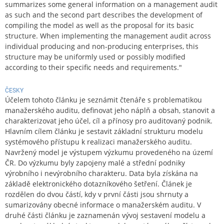
summarizes some general information on a management audit
as such and the second part describes the development of
compiling the model as well as the proposal for its basic
structure. When implementing the management audit across
individual producing and non-producing enterprises, this
structure may be uniformly used or possibly modified
according to their specific needs and requirements."
ČESKY
Účelem tohoto článku je seznámit čtenáře s problematikou
manažerského auditu, definovat jeho náplň a obsah, stanovit a
charakterizovat jeho účel, cíl a přínosy pro auditovaný podnik.
Hlavním cílem článku je sestavit základní strukturu modelu
systémového přístupu k realizaci manažerského auditu.
Navržený model je výstupem výzkumu provedeného na území
ČR. Do výzkumu byly zapojeny malé a střední podniky
výrobního i nevýrobního charakteru. Data byla získána na
základě elektronického dotazníkového šetření. Článek je
rozdělen do dvou částí, kdy v první části jsou shrnuty a
sumarizovány obecné informace o manažerském auditu. V
druhé části článku je zaznamenán vývoj sestavení modelu a