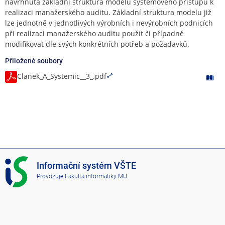
navrhnuta základní struktura modelu systémového přístupu k
realizaci manažerského auditu. Základní struktura modelu již
lze jednotně v jednotlivých výrobních i nevýrobních podnicích
při realizaci manažerského auditu použít či případně
modifikovat dle svých konkrétních potřeb a požadavků.
Přiložené soubory
Clanek_A_Systemic__3_.pdf
I
Informační systém VŠTE
S
Provozuje
Fakulta informatiky MU
V
Š
T
E