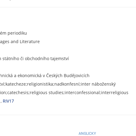
ném periodiku
ages and Literature
státního či obchodního tajemství
chnická a ekonomická v Českých Budějovicích
ví;katecheze;religionistika;nadkonfesní;inter náboženský
ion;catechesis;religious studies;interconfessional;interreligious
1
,
RIV17
ANGLICKY