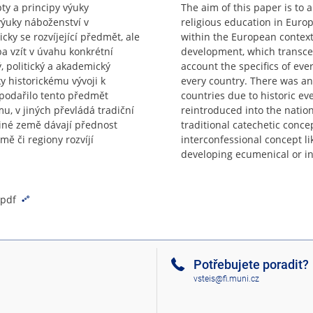
ty a principy výuky
The aim of this paper is to 
výuky náboženství v
religious education in Euro
ky se rozvíjející předmět, ale
within the European context
a vzít v úvahu konkrétní
development, which transcends
ý, politický a akademický
account the specifics of ever
y historickému vývoji k
every country. There was an
epodařilo tento předmět
countries due to historic ev
, v jiných převládá tradiční
reintroduced into the natio
 jiné země dávají přednost
traditional catechetic conce
mě či regiony rozvíjí
interconfessional concept lik
developing ecumenical or in
.pdf
Potřebujete poradit?
vsteis@fi.muni.cz