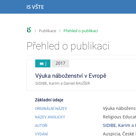
P
P
P
P
IS VŠTE
ř
ř
ř
ř
e
e
e
e
s
s
s
s
k
k
k
k
>
>
Publikace
Přehled o publikaci
o
o
o
o
č
č
č
č
Přehled o publikaci
i
i
i
i
t
t
t
t
n
n
n
n
2017
J
a
a
a
a
h
h
o
p
Výuka náboženství v Evropě
o
l
b
a
SIDIBE, Karim a Daniel RAUŠER
r
a
s
t
n
v
a
i
í
i
h
č
Základní údaje
l
č
k
Výuka náboženst
ORIGINÁLNÍ NÁZEV
i
k
u
Religious Educa
š
u
NÁZEV ANGLICKY
t
SIDIBE, Karim
a
AUTOŘI
u
Auspicia, České
VYDÁNÍ