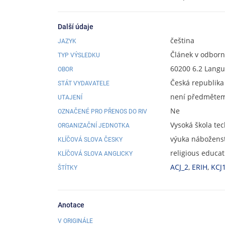
Další údaje
čeština
JAZYK
Článek v odbor
TYP VÝSLEDKU
60200 6.2 Langu
OBOR
Česká republika
STÁT VYDAVATELE
není předmětem 
UTAJENÍ
Ne
OZNAČENÉ PRO PŘENOS DO RIV
Vysoká škola te
ORGANIZAČNÍ JEDNOTKA
výuka náboženst
KLÍČOVÁ SLOVA ČESKY
religious educat
KLÍČOVÁ SLOVA ANGLICKY
ACJ_2
,
ERIH
,
KCJ
ŠTÍTKY
Anotace
V ORIGINÁLE