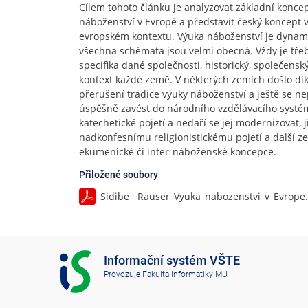
Cílem tohoto článku je analyzovat základní koncep
náboženství v Evropě a představit český koncept 
evropském kontextu. Výuka náboženství je dynamic
všechna schémata jsou velmi obecná. Vždy je třeb
specifika dané společnosti, historický, společensk
kontext každé země. V některých zemích došlo dík
přerušení tradice výuky náboženství a ještě se n
úspěšně zavést do národního vzdělávacího systému
katechetické pojetí a nedaří se jej modernizovat,
nadkonfesnímu religionistickému pojetí a další ze
ekumenické či inter-náboženské koncepce.
Přiložené soubory
Sidibe__Rauser_Vyuka_nabozenstvi_v_Evrope
I
Informační systém VŠTE
S
Provozuje
Fakulta informatiky MU
V
Š