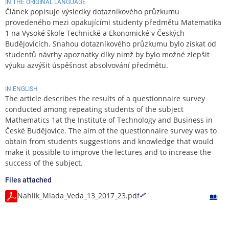
IN THE ORIGINAL LANGUAGE
Článek popisuje výsledky dotazníkového průzkumu
provedeného mezi opakujícími studenty předmětu Matematika
1 na Vysoké škole Technické a Ekonomické v Českých
Budějovicích. Snahou dotazníkového průzkumu bylo získat od
studentů návrhy apoznatky díky nimž by bylo možné zlepšit
výuku azvýšit úspěšnost absolvování předmětu.
IN ENGLISH
The article describes the results of a questionnaire survey
conducted among repeating students of the subject
Mathematics 1at the Institute of Technology and Business in
České Budějovice. The aim of the questionnaire survey was to
obtain from students suggestions and knowledge that would
make it possible to improve the lectures and to increase the
success of the subject.
Files attached
Nahlik_Mlada_Veda_13_2017_23.pdf