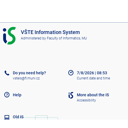
I
VŠTE Information System
S
Administered by
Faculty of Informatics, MU
V
Š
T
E
Do you need help?
7/8/2026
|
08:53
vsteis@fi.muni.cz
Current date and time
Help
More about the IS
Accessibility
Old IS