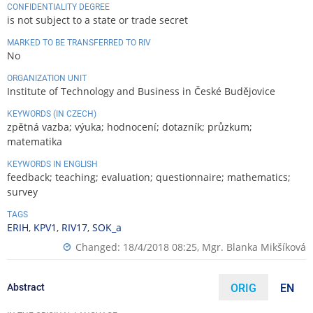
CONFIDENTIALITY DEGREE
is not subject to a state or trade secret
MARKED TO BE TRANSFERRED TO RIV
No
ORGANIZATION UNIT
Institute of Technology and Business in České Budějovice
KEYWORDS (IN CZECH)
zpětná vazba; výuka; hodnocení; dotazník; průzkum;
matematika
KEYWORDS IN ENGLISH
feedback; teaching; evaluation; questionnaire; mathematics;
survey
TAGS
ERIH
,
KPV1
,
RIV17
,
SOK_a
Changed: 18/4/2018 08:25,
Mgr. Blanka Mikšíková
Abstract
ORIG
EN