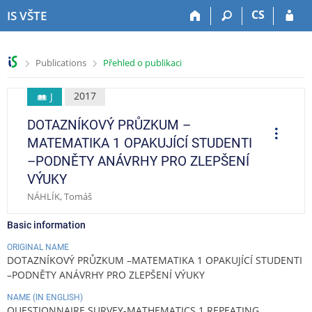
S
S
S
S
CS
IS VŠTE
k
k
k
k
i
i
i
i
p
p
p
p
>
>
Publications
Přehled o publikaci
t
t
t
t
o
o
o
o
t
h
c
f
2017
J
o
e
o
o
DOTAZNÍKOVÝ PRŮZKUM –
p
a
n
o
O
p
b
d
t
t
MATEMATIKA 1 OPAKUJÍCÍ STUDENTI
e
a
e
e
e
r
–PODNĚTY ANÁVRHY PRO ZLEPŠENÍ
a
r
r
n
r
t
VÝUKY
t
i
o
NÁHLÍK, Tomáš
n
s
Basic information
ORIGINAL NAME
DOTAZNÍKOVÝ PRŮZKUM –MATEMATIKA 1 OPAKUJÍCÍ STUDENTI
–PODNĚTY ANÁVRHY PRO ZLEPŠENÍ VÝUKY
NAME (IN ENGLISH)
QUESTIONNAIRE SURVEY-MATHEMATICS 1 REPEATING