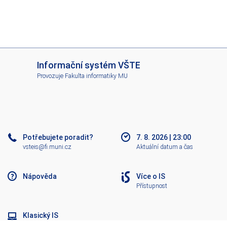
I
Informační systém VŠTE
S
Provozuje
Fakulta informatiky MU
V
Š
T
E
Potřebujete poradit?
7. 8. 2026
|
23:00
vsteis@fi.muni.cz
Aktuální datum a čas
Nápověda
Více o IS
Přístupnost
Klasický IS