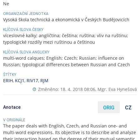
Ne
ORGANIZAČNÍ JEDNOTKA
Vysoká škola technická a ekonomická v Českých Budějovicích
KLÍČOVÁ SLOVA ČESKY
víceslovné kalky; angličtina; čeština; ruština; vliv na ruštinu;
typologické rozdíly mezi ruštinou a češtinou
KLÍČOVÁ SLOVA ANGLICKY
multi-word calques; English; Czech; Russian; influence on
Russian; typological differences between Russian and Czech
ŠTÍTKY
ERIH
,
KCJ1
,
RIV17
,
RJM
Změněno: 18. 4. 2018 08:06,
Mgr. Eva Hynešová
Anotace
ORIG
CZ
V ORIGINÁLE
The paper deals with English, Czech, and Russian one- and
multi-word expressions. Its objective is to describe and analyze
their interaction based on the degree of their mutual semantic