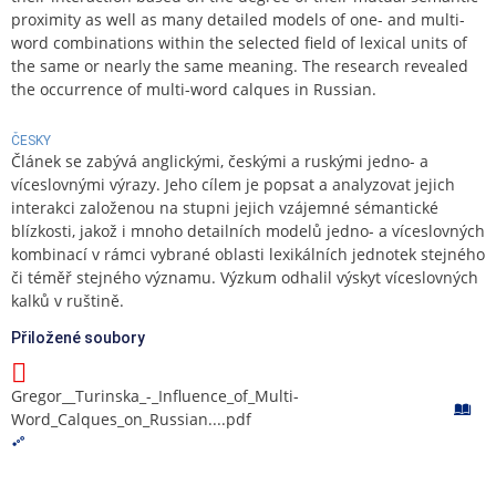
proximity as well as many detailed models of one- and multi-
word combinations within the selected field of lexical units of
the same or nearly the same meaning. The research revealed
the occurrence of multi-word calques in Russian.
ČESKY
Článek se zabývá anglickými, českými a ruskými jedno- a
víceslovnými výrazy. Jeho cílem je popsat a analyzovat jejich
interakci založenou na stupni jejich vzájemné sémantické
blízkosti, jakož i mnoho detailních modelů jedno- a víceslovných
kombinací v rámci vybrané oblasti lexikálních jednotek stejného
či téměř stejného významu. Výzkum odhalil výskyt víceslovných
kalků v ruštině.
Přiložené soubory
Gregor__Turinska_-_Influence_of_Multi-
Word_Calques_on_Russian....pdf