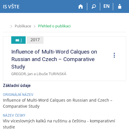
P
P
P
P
EN
IS VŠTE
ř
ř
ř
ř
e
e
e
e
s
s
s
s
>
>
Publikace
Přehled o publikaci
k
k
k
k
o
o
o
o
č
č
č
č
2017
J
i
i
i
i
Influence of Multi-Word Calques on
t
t
t
t
O
p
n
n
n
n
Russian and Czech – Comparative
e
a
a
a
a
r
Study
a
h
h
o
p
c
GREGOR, Jan a Libuše TURINSKÁ
o
l
b
a
e
r
a
s
t
Základní údaje
n
v
a
i
í
i
h
č
ORIGINÁLNÍ NÁZEV
l
č
k
Influence of Multi-Word Calques on Russian and Czech –
i
k
u
Comparative Study
š
u
NÁZEV ČESKY
t
Vliv víceslovných kalků na ruštinu a češtinu - komparativní
u
studie