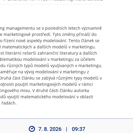
ting managementu se v posledních letech významně
e marketingové prostředí. Tyto změny přináší do
 řízení nové aspekty modelování. Tento článek se
tí matematických a dalších modelů v marketingu.
t literární rešerši zahraniční literatury a dalších
roblematikou modelování v marketingu za účelem
du různých typů modelů vyuţívaných v marketingu.
 zaměřuje na vývoj modelování v marketingu z
Druhá část článku se zabývá různými typy modelů v
oţnosti pouţití marketingových modelů v rámci
tingového mixu. V druhé části článku autorka
adů vyuţití matematického modelování v oblasti
 řadách.
7. 8. 2026
|
09:37