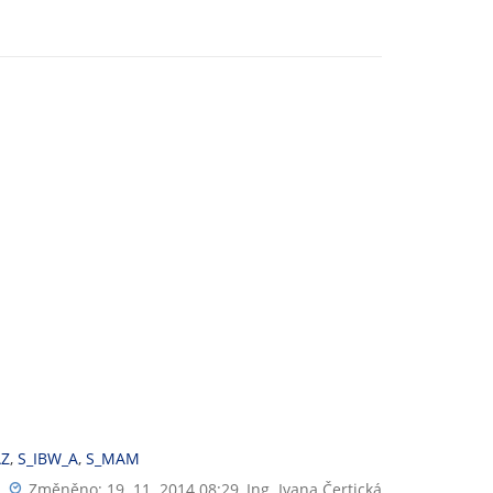
Z
,
S_IBW_A
,
S_MAM
Změněno: 19. 11. 2014 08:29,
Ing. Ivana Čertická