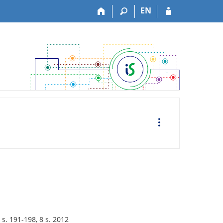
EN
O
p
e
r
a
c
e
s. 191-198, 8 s. 2012