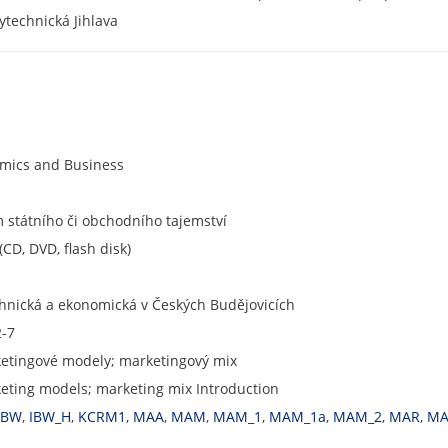
ytechnická Jihlava
omics and Business
státního či obchodního tajemství
CD, DVD, flash disk)
chnická a ekonomická v Českých Budějovicích
2-7
etingové modely; marketingový mix
eting models; marketing mix Introduction
IBW
,
IBW_H
,
KCRM1
,
MAA
,
MAM
,
MAM_1
,
MAM_1a
,
MAM_2
,
MAR
,
MA