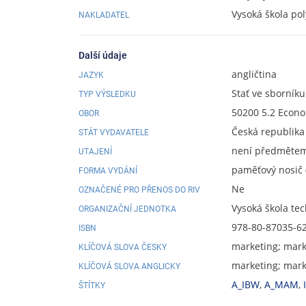
Vysoká škola pol
NAKLADATEL
Další údaje
angličtina
JAZYK
Stať ve sborníku
TYP VÝSLEDKU
50200 5.2 Econ
OBOR
Česká republika
STÁT VYDAVATELE
není předmětem 
UTAJENÍ
paměťový nosič (
FORMA VYDÁNÍ
Ne
OZNAČENÉ PRO PŘENOS DO RIV
Vysoká škola te
ORGANIZAČNÍ JEDNOTKA
978-80-87035-6
ISBN
marketing; mark
KLÍČOVÁ SLOVA ČESKY
marketing; mark
KLÍČOVÁ SLOVA ANGLICKY
A_IBW
,
A_MAM
,
ŠTÍTKY