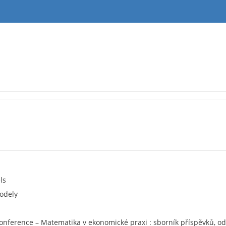
ls
odely
 Konference – Matematika v ekonomické praxi : sborník příspěvků, od 