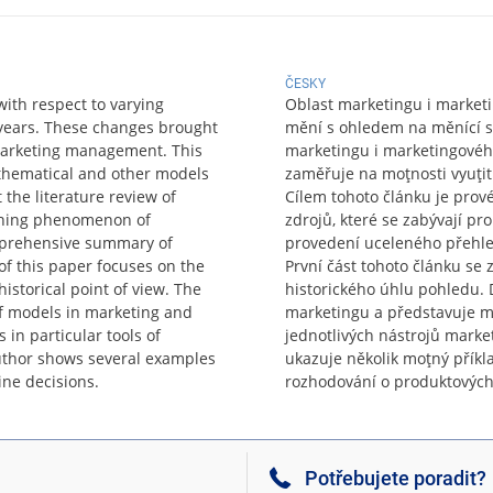
ČESKY
th respect to varying
Oblast marketingu i marke
years. These changes brought
mění s ohledem na měnící s
marketing management. This
marketingu i marketingového
athematical and other models
zaměřuje na moţnosti vyuţi
t the literature review of
Cílem tohoto článku je provés
erning phenomenon of
zdrojů, které se zabývají p
omprehensive summary of
provedení uceleného přehle
 of this paper focuses on the
První část tohoto článku se
storical point of view. The
historického úhlu pohledu. 
 of models in marketing and
marketingu a představuje m
 in particular tools of
jednotlivých nástrojů marke
author shows several examples
ukazuje několik moţný příkl
ine decisions.
rozhodování o produktových
Potřebujete poradit?