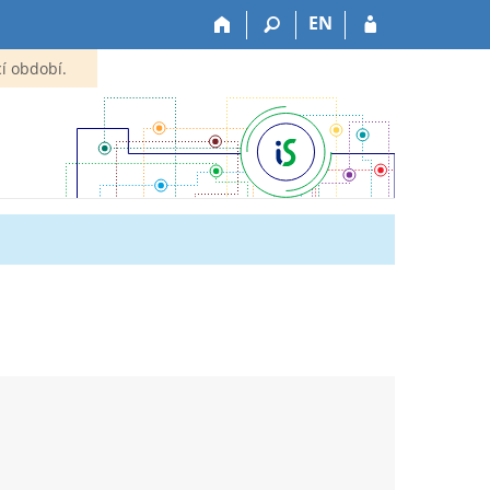
EN
í období.