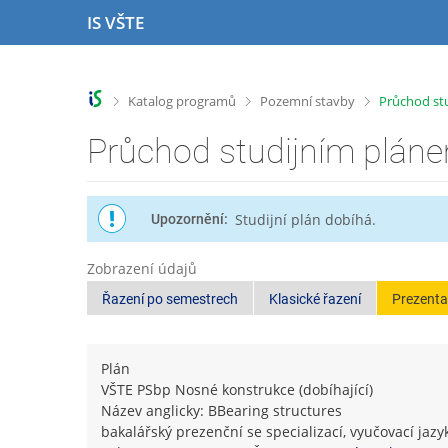
P
P
P
P
IS VŠTE
ř
ř
ř
ř
e
e
e
e
s
s
s
s
k
k
k
k
>
>
>
Katalog programů
Pozemní stavby
Průchod st
o
o
o
o
č
č
č
č
Průchod studijním plán
i
i
i
i
t
t
t
t
n
n
n
n
Studijní plán dobíhá.
Upozornění:
a
a
a
a
h
h
o
p
o
l
b
a
Zobrazení údajů
r
a
s
t
Řazení po semestrech
Klasické řazení
Prezenta
n
v
a
i
í
i
h
č
l
č
k
i
k
u
Plán
š
u
VŠTE PSbp Nosné konstrukce (dobíhající)
t
Název anglicky: BBearing structures
u
bakalářský prezenční se specializací, vyučovací jazy