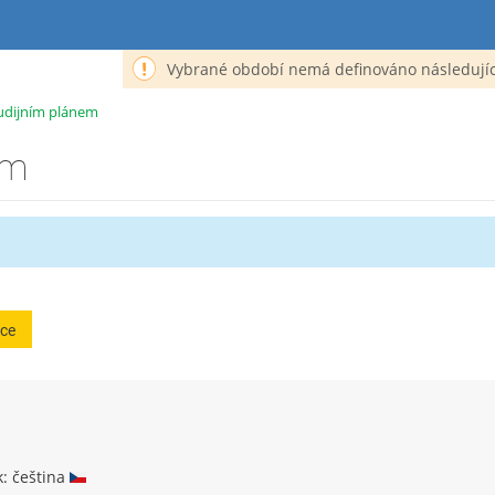
Vybrané období nemá definováno následujíc
udijním plánem
em
ce
k: čeština