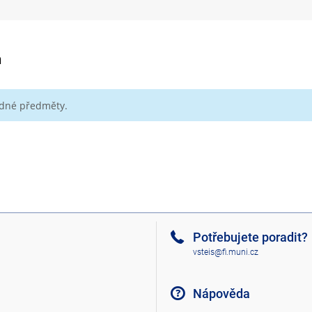
m
ádné předměty.
Potřebujete poradit?
vsteis@fi.muni.cz
Nápověda