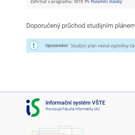
Zahrnut v programu: VŠTE PS
Pozemní stavby
Doporučený průchod studijním pláne
Studijní plán nemá vyplněny ž
Upozornění:
I
Informační systém VŠTE
S
Provozuje
Fakulta informatiky MU
V
Š
T
E