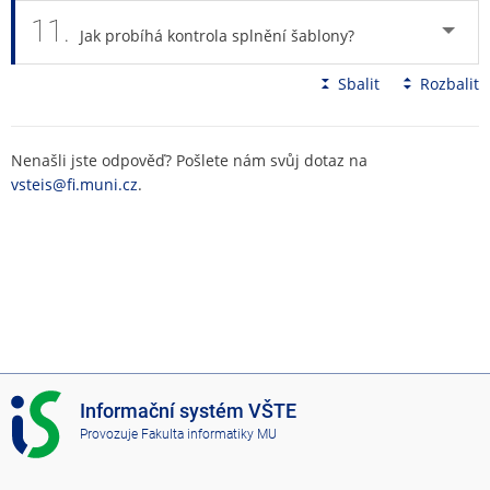
11.
Jak probíhá kontrola splnění šablony?
Sbalit
Rozbalit
Nenašli jste odpověď? Pošlete nám svůj dotaz na
vsteis@fi.muni.cz
.
I
Informační systém VŠTE
S
Provozuje
Fakulta informatiky MU
V
Š