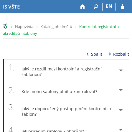
P
P
P
P
EN
IS VŠTE
ř
ř
ř
ř
e
e
e
e
s
s
s
s
>
>
>
Nápověda
Katalog předmětů
Kontrolní, registrační a
k
k
k
k
akreditační šablony
o
o
o
o
č
č
č
č
i
i
i
i
t
t
t
t
Sbalit
Rozbalit
n
n
n
n
a
a
a
a
1.
Jaký je rozdíl mezi kontrolní a registrační
h
h
o
p
šablonou?
o
l
b
a
r
a
s
t
2.
n
v
a
i
Kde mohu šablony plnit a kontrolovat?
í
i
h
č
l
č
k
3.
i
k
u
Jaký je doporučený postup plnění kontrolních
šablon?
š
u
t
u
4.
Jak přiřadím šablony k oborům?