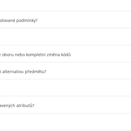
trolované podmínky?
ace oboru nebo kompletní změna kódů
i alternativu předmětu?
avených atributů?