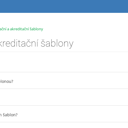
rační a akreditační šablony
akreditační šablony
ablonou?
h šablon?