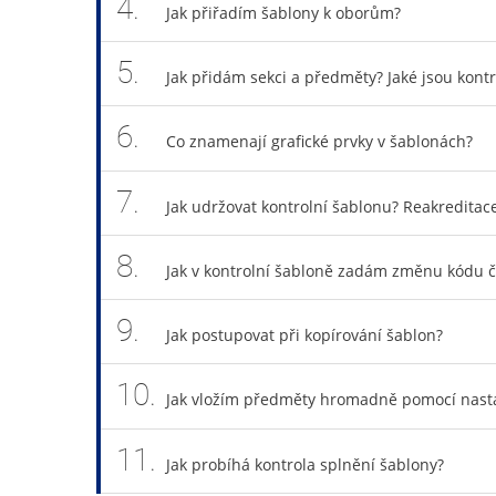
4.
Jak přiřadím šablony k oborům?
5.
Jak přidám sekci a předměty? Jaké jsou kon
6.
Co znamenají grafické prvky v šablonách?
7.
Jak udržovat kontrolní šablonu? Reakredit
8.
Jak v kontrolní šabloně zadám změnu kódu č
9.
Jak postupovat při kopírování šablon?
10.
Jak vložím předměty hromadně pomocí nast
11.
Jak probíhá kontrola splnění šablony?