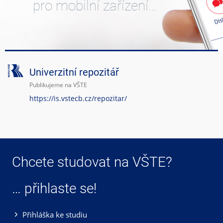
pro mobilní zařízení…
Univerzitní repozitář
Publikujeme na VŠTE
https://is.vstecb.cz/repozitar/
Chcete studovat na VŠTE?
… přihlaste se!
Přihláška ke studiu