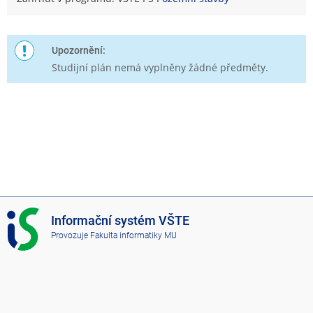
Upozornění:
Studijní plán nemá vyplněny žádné předměty.
I
Informační systém VŠTE
S
Provozuje
Fakulta informatiky MU
V
Š
T
E