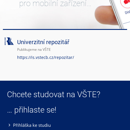
pro mobilní zařízení…
Univerzitní repozitář
Publikujeme na VŠTE
https://is.vstecb.cz/repozitar/
Chcete studovat na VŠTE?
… přihlaste se!
Přihláška ke studiu