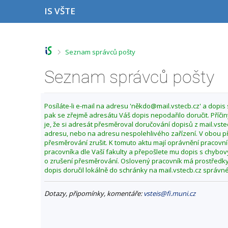
P
P
P
P
IS VŠTE
ř
ř
ř
ř
e
e
e
e
s
s
s
s
k
k
k
k
o
o
o
o
>
Seznam správců pošty
č
č
č
č
i
i
i
i
Seznam správců pošty
t
t
t
t
n
n
n
n
a
a
a
a
h
h
o
p
Posíláte-li e-mail na adresu 'někdo@mail.vstecb.cz' a dopis
o
l
b
a
pak se zřejmě adresátu Váš dopis nepodařilo doručit. Příčin
r
a
s
t
je, že si adresát přesměroval doručování dopisů z mail.vst
n
v
a
i
adresu, nebo na adresu nespolehlivého zařízení. V obou p
í
i
h
č
přesměrování zrušit. K tomuto aktu mají oprávnění pracovníc
l
č
k
pracovníka dle Vaší fakulty a přepošlete mu dopis s chybo
i
k
u
o zrušení přesměrování. Oslovený pracovník má prostředk
š
u
dopis doručil lokálně do schránky na mail.vstecb.cz správ
t
u
Dotazy, připomínky, komentáře:
vsteis@fi.muni.cz