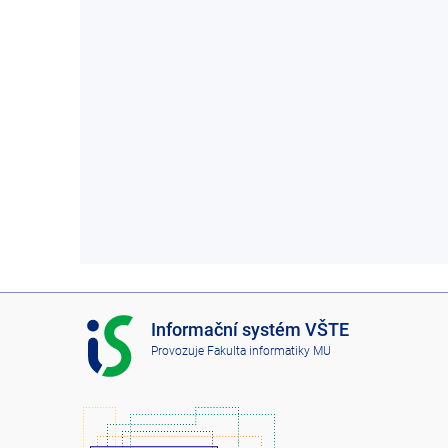
I
Informační systém VŠTE
S
Provozuje
Fakulta informatiky MU
V
Š
T
E