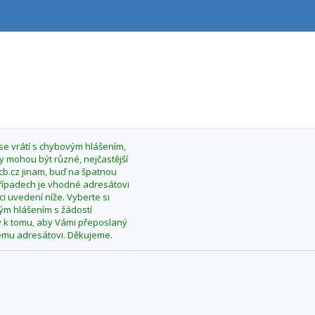
 se vrátí s chybovým hlášením,
y mohou být různé, nejčastější
ecb.cz jinam, buď na špatnou
řípadech je vhodné adresátovi
i uvedení níže. Vyberte si
vým hlášením s žádostí
y k tomu, aby Vámi přeposlaný
nému adresátovi. Děkujeme.