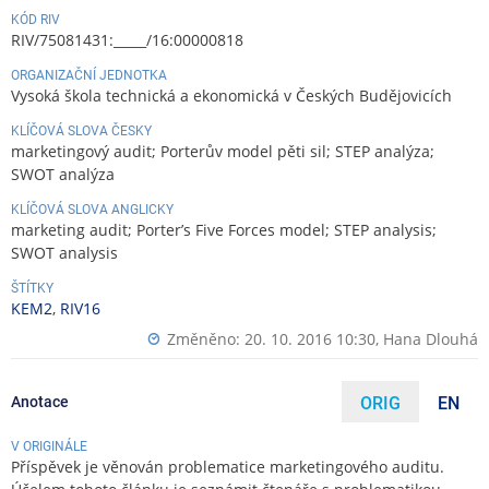
KÓD RIV
RIV/75081431:_____/16:00000818
ORGANIZAČNÍ JEDNOTKA
Vysoká škola technická a ekonomická v Českých Budějovicích
KLÍČOVÁ SLOVA ČESKY
marketingový audit; Porterův model pěti sil; STEP analýza;
SWOT analýza
KLÍČOVÁ SLOVA ANGLICKY
marketing audit; Porter’s Five Forces model; STEP analysis;
SWOT analysis
ŠTÍTKY
KEM2
,
RIV16
Změněno: 20. 10. 2016 10:30,
Hana Dlouhá
Anotace
ORIG
EN
V ORIGINÁLE
Příspěvek je věnován problematice marketingového auditu.