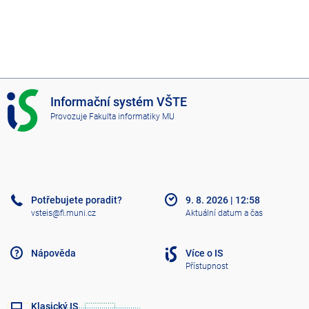
I
Informační systém VŠTE
S
Provozuje
Fakulta informatiky MU
V
Š
T
E
Potřebujete poradit?
9. 8. 2026
|
12:58
vsteis@fi.muni.cz
Aktuální datum a čas
Nápověda
Více o IS
Přístupnost
Klasický IS