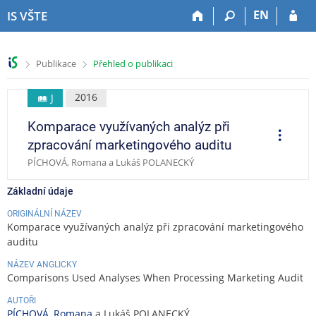
P
P
P
P
EN
IS VŠTE
ř
ř
ř
ř
e
e
e
e
s
s
s
s
>
>
Publikace
Přehled o publikaci
k
k
k
k
o
o
o
o
č
č
č
č
2016
J
i
i
i
i
Komparace využívaných analýz při
t
t
t
t
O
p
n
n
n
n
zpracování marketingového auditu
e
a
a
a
a
r
PÍCHOVÁ, Romana a Lukáš POLANECKÝ
a
h
h
o
p
c
o
l
b
a
e
Základní údaje
r
a
s
t
n
v
a
i
ORIGINÁLNÍ NÁZEV
Komparace využívaných analýz při zpracování marketingového
í
i
h
č
auditu
l
č
k
i
k
u
NÁZEV ANGLICKY
š
u
Comparisons Used Analyses When Processing Marketing Audit
t
AUTOŘI
u
PÍCHOVÁ, Romana
a Lukáš POLANECKÝ