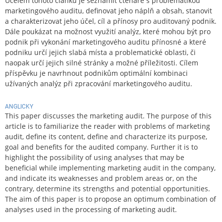
Účelem tohoto článku je seznámit čtenáře s problematikou
marketingového auditu, definovat jeho náplň a obsah, stanovit
a charakterizovat jeho účel, cíl a přínosy pro auditovaný podnik.
Dále poukázat na možnost využití analýz, které mohou být pro
podnik při vykonání marketingového auditu přínosné a které
podniku určí jejich slabá místa a problematické oblasti, či
naopak určí jejich silné stránky a možné příležitosti. Cílem
příspěvku je navrhnout podnikům optimální kombinaci
užívaných analýz při zpracování marketingového auditu.
ANGLICKY
This paper discusses the marketing audit. The purpose of this
article is to familiarize the reader with problems of marketing
audit, define its content, define and characterize its purpose,
goal and benefits for the audited company. Further it is to
highlight the possibility of using analyses that may be
beneficial while implementing marketing audit in the company,
and indicate its weaknesses and problem areas or, on the
contrary, determine its strengths and potential opportunities.
The aim of this paper is to propose an optimum combination of
analyses used in the processing of marketing audit.