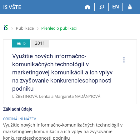
P
P
P
P
EN
IS VŠTE
ř
ř
ř
ř
e
e
e
e
s
s
s
s
>
>
Publikace
Přehled o publikaci
k
k
k
k
o
o
o
o
č
č
č
č
2011
D
i
i
i
i
Využitie nových informačno-
t
t
t
t
O
p
n
n
n
n
komunikačných technológií v
e
a
a
a
a
r
marketingovej komunikácii a ich vplyv
a
h
h
o
p
c
na zvyšovanie konkurencieschopnosti
o
l
b
a
e
podniku
r
a
s
t
n
v
a
i
LIŽBETINOVÁ, Lenka a Margaréta NADÁNYIOVÁ
í
i
h
č
l
č
k
Základní údaje
i
k
u
ORIGINÁLNÍ NÁZEV
š
u
Využitie nových informačno-komunikačných technológií v
t
marketingovej komunikácii a ich vplyv na zvyšovanie
u
konkurencieschopnosti podniku