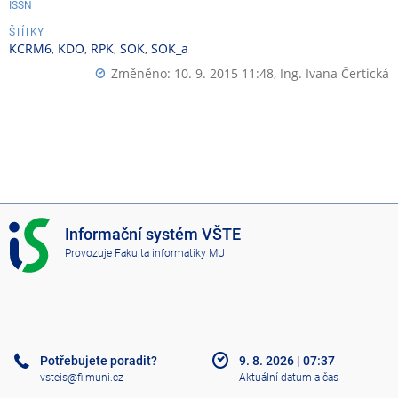
ISSN
ŠTÍTKY
KCRM6
,
KDO
,
RPK
,
SOK
,
SOK_a
Změněno: 10. 9. 2015 11:48,
Ing. Ivana Čertická
I
Informační systém VŠTE
S
Provozuje
Fakulta informatiky MU
V
Š
T
E
Potřebujete poradit?
9. 8. 2026
|
07:37
vsteis@fi.muni.cz
Aktuální datum a čas