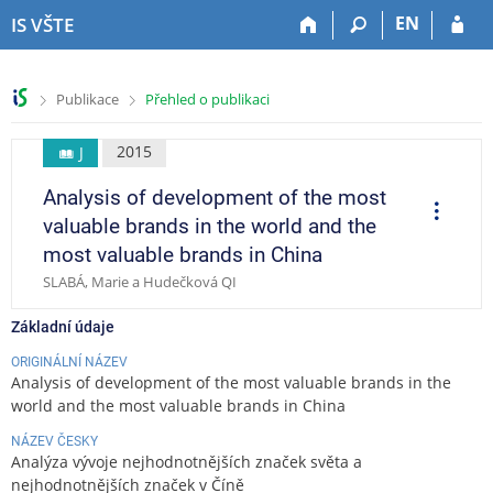
P
P
P
P
EN
IS VŠTE
ř
ř
ř
ř
e
e
e
e
s
s
s
s
>
>
Publikace
Přehled o publikaci
k
k
k
k
o
o
o
o
č
č
č
č
2015
J
i
i
i
i
Analysis of development of the most
t
t
t
t
O
p
n
n
n
n
valuable brands in the world and the
e
a
a
a
a
r
most valuable brands in China
a
h
h
o
p
c
SLABÁ, Marie a Hudečková QI
o
l
b
a
e
r
a
s
t
Základní údaje
n
v
a
i
í
i
h
č
ORIGINÁLNÍ NÁZEV
l
č
k
Analysis of development of the most valuable brands in the
i
k
u
world and the most valuable brands in China
š
u
NÁZEV ČESKY
t
Analýza vývoje nejhodnotnějších značek světa a
u
nejhodnotnějších značek v Číně