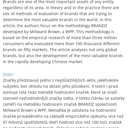
Brands are one of the most important assets of any entity,
regardless of its area. In theory and in the practice there are
lots of methods of evaluation of brands that are trying to
determine the most valuable brands in the world. In this
article, the authors focus on the methodology BRANDZ
developed by Millward Brown, a WPP. This methodology is
based on the empirical research of more than three million
consumers who evaluated more than 100 thousand different
brands on fifty markets. The article analyzes not only global
brands, but also the development of the most valuable brands
in the rapidly developing Chinese market.
ČESKY
Značky představují jedno z nejdůležitějších aktiv, jakéhokoliv
subjektu bez ohledu na oblast jeho působení. V teorii i praxi
existuje celá řada metodik hodnocení značek, které se snaží
stanovit nejhodnotnější značky světa. V tomto článku se autorky
zaměří na metodiku hodnocení značek BRANDZ společností
Millward Brown a WPP. Metodika je založena na hodnocení
značek prováděného na základě empirického výzkumu více než
tří milionů spotřebitelů, kteří hodnotí více než 100 tisíc značek