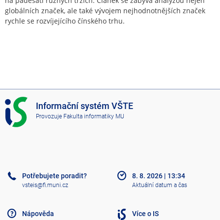
na padesáti různých trzích. Článek se zabývá analýzou nejen
globálních značek, ale také vývojem nejhodnotnějších značek
rychle se rozvíjejícího čínského trhu.
I
Informační systém VŠTE
S
Provozuje
Fakulta informatiky MU
V
Š
T
E
Potřebujete poradit?
8. 8. 2026
|
13:34
vsteis@fi.muni.cz
Aktuální datum a čas
Nápověda
Více o IS