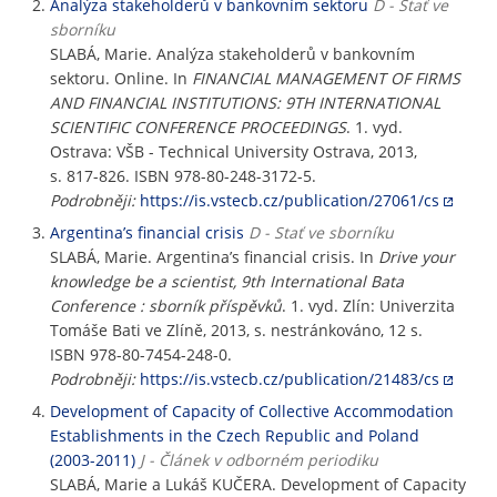
Analýza stakeholderů v bankovním sektoru
D - Stať ve
sborníku
SLABÁ, Marie. Analýza stakeholderů v bankovním
sektoru. Online. In
FINANCIAL MANAGEMENT OF FIRMS
AND FINANCIAL INSTITUTIONS: 9TH INTERNATIONAL
SCIENTIFIC CONFERENCE PROCEEDINGS
. 1. vyd.
Ostrava: VŠB - Technical University Ostrava, 2013,
s. 817-826. ISBN 978-80-248-3172-5.
Podrobněji:
https://is.vstecb.cz/publication/27061/cs
Argentina’s financial crisis
D - Stať ve sborníku
SLABÁ, Marie. Argentina’s financial crisis. In
Drive your
knowledge be a scientist, 9th International Bata
Conference : sborník příspěvků
. 1. vyd. Zlín: Univerzita
Tomáše Bati ve Zlíně, 2013, s. nestránkováno, 12 s.
ISBN 978-80-7454-248-0.
Podrobněji:
https://is.vstecb.cz/publication/21483/cs
Development of Capacity of Collective Accommodation
Establishments in the Czech Republic and Poland
(2003-2011)
J - Článek v odborném periodiku
SLABÁ, Marie a Lukáš KUČERA. Development of Capacity