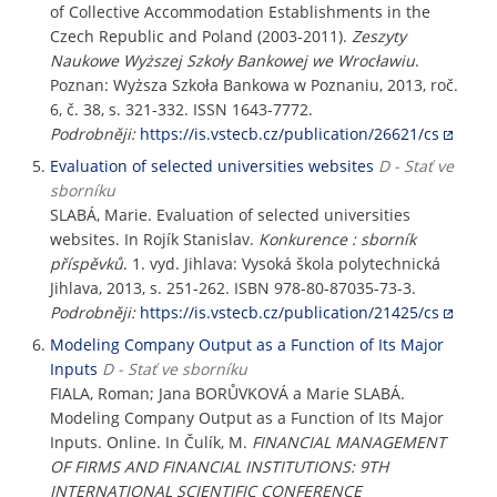
of Collective Accommodation Establishments in the
Czech Republic and Poland (2003-2011).
Zeszyty
Naukowe Wyższej Szkoły Bankowej we Wrocławiu
.
Poznan: Wyższa Szkoła Bankowa w Poznaniu, 2013, roč.
6, č. 38, s. 321-332. ISSN 1643-7772.
Podrobněji:
https://is.vstecb.cz/publication/26621/cs
Evaluation of selected universities websites
D - Stať ve
sborníku
SLABÁ, Marie. Evaluation of selected universities
websites. In Rojík Stanislav.
Konkurence : sborník
příspěvků
. 1. vyd. Jihlava: Vysoká škola polytechnická
Jihlava, 2013, s. 251-262. ISBN 978-80-87035-73-3.
Podrobněji:
https://is.vstecb.cz/publication/21425/cs
Modeling Company Output as a Function of Its Major
Inputs
D - Stať ve sborníku
FIALA, Roman; Jana BORŮVKOVÁ a Marie SLABÁ.
Modeling Company Output as a Function of Its Major
Inputs. Online. In Čulík, M.
FINANCIAL MANAGEMENT
OF FIRMS AND FINANCIAL INSTITUTIONS: 9TH
INTERNATIONAL SCIENTIFIC CONFERENCE