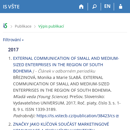
P
P
P
P
EN
IS VŠTE
ř
ř
ř
ř
e
e
e
e
s
s
s
s
>
>
Publikace
Výpis publikací
k
k
k
k
o
o
o
o
Filtrování
č
č
č
č
i
i
i
i
2017
t
t
t
t
n
n
n
n
EXTERNAL COMMUNICATION OF SMALL AND MEDIUM-
a
a
a
a
SIZED ENTERPRISES IN THE REGION OF SOUTH
h
h
o
p
BOHEMIA
J - Článek v odborném periodiku
o
l
b
a
BŘEZINOVÁ, Monika a Marie SLABÁ. EXTERNAL
r
a
s
t
COMMUNICATION OF SMALL AND MEDIUM-SIZED
n
v
a
i
ENTERPRISES IN THE REGION OF SOUTH BOHEMIA.
í
i
h
č
Mladá veda (Young Science)
. Prešov, Slovensko:
l
č
k
Vydavateľstvo UNIVERSUM, 2017, Roč. piaty, číslo 3, s. 1-
i
k
u
8, 9 s. ISSN 1339-3189.
š
u
Podrobněji:
https://is.vstecb.cz/publication/38423/cs
t
ZNAČKY JAKO KLÍČOVÁ SOUČÁST MARKETINGOVÉ
u