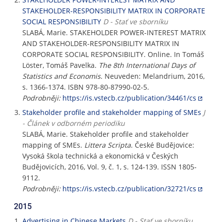
STAKEHOLDER-RESPONSIBILITY MATRIX IN CORPORATE
SOCIAL RESPONSIBILITY
D - Stať ve sborníku
SLABÁ, Marie. STAKEHOLDER POWER-INTEREST MATRIX
AND STAKEHOLDER-RESPONSIBILITY MATRIX IN
CORPORATE SOCIAL RESPONSIBILITY. Online. In Tomáš
Löster, Tomáš Pavelka.
The 8th International Days of
Statistics and Economis
. Neuveden: Melandrium, 2016,
s. 1366-1374. ISBN 978-80-87990-02-5.
Podrobněji:
https://is.vstecb.cz/publication/34461/cs
Stakeholder profile and stakeholder mapping of SMEs
J
- Článek v odborném periodiku
SLABÁ, Marie. Stakeholder profile and stakeholder
mapping of SMEs.
Littera Scripta
. České Budějovice:
Vysoká škola technická a ekonomická v Českých
Budějovicích, 2016, Vol. 9, č. 1, s. 124-139. ISSN 1805-
9112.
Podrobněji:
https://is.vstecb.cz/publication/32721/cs
2015
Advertising in Chinese Markets
D - Stať ve sborníku