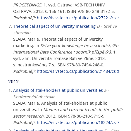
PROCEEDINGS
. 1. vyd. Ostrava: VSB-TECH UNIV
OSTRAVA, 2013, s. 156-161. ISBN 978-80-248-3172-5.
Podrobněji:
https://is.vstecb.cz/publication/27221/cs
Theoretical aspect of univerzity marketing
D - Stať ve
sborníku
SLABÁ, Marie. Theoretical aspect of univerzity
marketing. In
Drive your knowledge be a scientist, 9th
International Bata Conference : sborník příspěvků
. 1.
vyd. Zlín: Univerzita Tomáše Bati ve Zlíně, 2013,
s. nestránkováno, 7 s. ISBN 978-80-7454-248-0.
Podrobněji:
https://is.vstecb.cz/publication/21484/cs
2012
Analysis of stakeholders at public universities
a -
Konferenční abstrakt
SLABÁ, Marie. Analysis of stakeholders at public
universities. In
Modern and current trends in the public
sector research
. 2012. ISBN 978-80-210-5715-9.
Podrobněji:
https://is.vstecb.cz/publication/18224/cs
Analysis of stakeholders at Public Universities
D - Stať