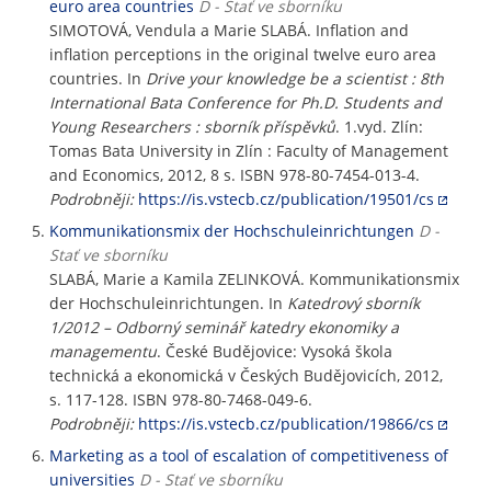
euro area countries
D - Stať ve sborníku
SIMOTOVÁ, Vendula a Marie SLABÁ. Inflation and
inflation perceptions in the original twelve euro area
countries. In
Drive your knowledge be a scientist : 8th
International Bata Conference for Ph.D. Students and
Young Researchers : sborník příspěvků
. 1.vyd. Zlín:
Tomas Bata University in Zlín : Faculty of Management
and Economics, 2012, 8 s. ISBN 978-80-7454-013-4.
Podrobněji:
https://is.vstecb.cz/publication/19501/cs
Kommunikationsmix der Hochschuleinrichtungen
D -
Stať ve sborníku
SLABÁ, Marie a Kamila ZELINKOVÁ. Kommunikationsmix
der Hochschuleinrichtungen. In
Katedrový sborník
1/2012 – Odborný seminář katedry ekonomiky a
managementu
. České Budějovice: Vysoká škola
technická a ekonomická v Českých Budějovicích, 2012,
s. 117-128. ISBN 978-80-7468-049-6.
Podrobněji:
https://is.vstecb.cz/publication/19866/cs
Marketing as a tool of escalation of competitiveness of
universities
D - Stať ve sborníku