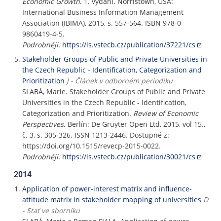
Economic Growth
. 1. vydání. Norristown, USA:
International Business Information Management
Association (IBIMA), 2015, s. 557-564. ISBN 978-0-
9860419-4-5.
Podrobněji:
https://is.vstecb.cz/publication/37221/cs
Stakeholder Groups of Public and Private Universities in
the Czech Republic - Identification, Categorization and
Prioritization
J - Článek v odborném periodiku
SLABÁ, Marie. Stakeholder Groups of Public and Private
Universities in the Czech Republic - Identification,
Categorization and Prioritization.
Review of Economic
Perspectives
. Berlín: De Gruyter Open Ltd, 2015, vol 15.,
č. 3, s. 305-326. ISSN 1213-2446. Dostupné z:
https://doi.org/10.1515/revecp-2015-0022.
Podrobněji:
https://is.vstecb.cz/publication/30021/cs
2014
Application of power-interest matrix and influence-
attitude matrix in stakeholder mapping of universities
D
- Stať ve sborníku