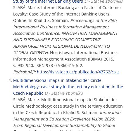
Study of the Internet Banking Users
D - Stať ve sborníku
SLABÁ, Marie. Internet Banking as a Factor of Customer
Loyalty: Case Study of the Internet Banking Users.
Online. In Khalid S. Soliman.
Proceedings of the 26th
International Business Information Management
Association Conference. INNOVATION MANAGEMENT
AND SUSTAINABLE ECONOMIC COMPETITIVE
ADVANTAGE: FROM REGIONAL DEVELOPMENT TO
GLOBAL GROWTH
. Norristown: International Business
Information Management Association (IBIMA), 2015,
s. 932-940. ISBN 978-0-9860419-5-2.
Podrobněji:
https://is.vstecb.cz/publication/43762/cs
Multidimensional maps in Stakeholder Circle
Methodology: case study in the tertiary education in the
Czech Republic
D - Stať ve sborníku
SLABÁ, Marie. Multidimensional maps in Stakeholder
Circle Methodology: case study in the tertiary education
in the Czech Republic. In Khalid S. Soliman.
Innovation
Management and Education Excellence Vision 2020:
From Regional Development Sustainability to Global