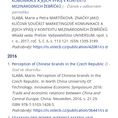
KOMUNIKACE A JEJICH VÝVOJ V KONTEXTU
MEZINÁRODNÍCH ŽEBŘÍČKŮ
J - Článek v odborném
periodiku
SLABÁ, Marie a Petra MARTÍŠKOVÁ. ZNAČKY JAKO
KLÍČOVÁ SOUČÁST MARKETINGOVÉ KOMUNIKACE A
JEJICH VÝVOJ V KONTEXTU MEZINÁRODNÍCH ŽEBŘÍČKŮ.
Mladá veda
. Prešov: Vydavateľstvo UNIVERSUM, spol. s
r. o., 2017, roč. 5, č. 6, s. 113-121. ISSN 1339-3189.
Podrobněji:
https://is.vstecb.cz/publication/42081/cs
2016
Perception of Chinese brands in the Czech Republic
D -
Stať ve sborníku
SLABÁ, Marie. Perception of Chinese brands in the
Czech Republic. In North China University Of
Technology.
Innovative Economic Symposium 2016:
Trade and economic relations between China and
Central Europe
. China: Neuveden, 2016, s. 21-29.
ISBN 978-7-5103-1428-5.
Podrobněji:
https://is.vstecb.cz/publication/36441/cs
STAKEHOLDER POWER-INTEREST MATRIX AND