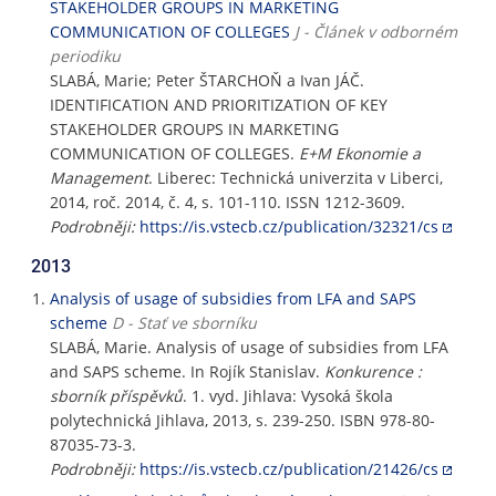
STAKEHOLDER GROUPS IN MARKETING
COMMUNICATION OF COLLEGES
J - Článek v odborném
periodiku
SLABÁ, Marie; Peter ŠTARCHOŇ a Ivan JÁČ.
IDENTIFICATION AND PRIORITIZATION OF KEY
STAKEHOLDER GROUPS IN MARKETING
COMMUNICATION OF COLLEGES.
E+M Ekonomie a
Management
. Liberec: Technická univerzita v Liberci,
2014, roč. 2014, č. 4, s. 101-110. ISSN 1212-3609.
Podrobněji:
https://is.vstecb.cz/publication/32321/cs
2013
Analysis of usage of subsidies from LFA and SAPS
scheme
D - Stať ve sborníku
SLABÁ, Marie. Analysis of usage of subsidies from LFA
and SAPS scheme. In Rojík Stanislav.
Konkurence :
sborník příspěvků
. 1. vyd. Jihlava: Vysoká škola
polytechnická Jihlava, 2013, s. 239-250. ISBN 978-80-
87035-73-3.
Podrobněji:
https://is.vstecb.cz/publication/21426/cs