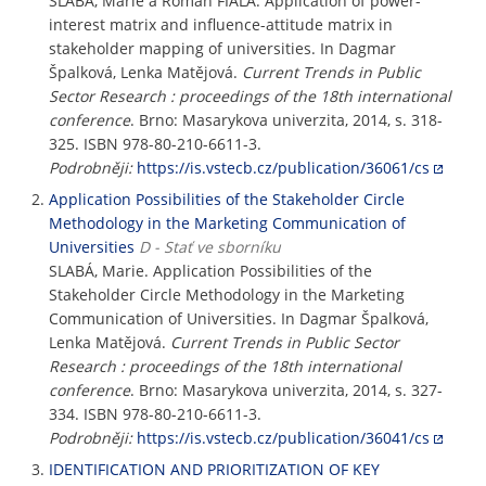
SLABÁ, Marie a Roman FIALA. Application of power-
interest matrix and influence-attitude matrix in
stakeholder mapping of universities. In Dagmar
Špalková, Lenka Matějová.
Current Trends in Public
Sector Research : proceedings of the 18th international
conference
. Brno: Masarykova univerzita, 2014, s. 318-
325. ISBN 978-80-210-6611-3.
Podrobněji:
https://is.vstecb.cz/publication/36061/cs
Application Possibilities of the Stakeholder Circle
Methodology in the Marketing Communication of
Universities
D - Stať ve sborníku
SLABÁ, Marie. Application Possibilities of the
Stakeholder Circle Methodology in the Marketing
Communication of Universities. In Dagmar Špalková,
Lenka Matějová.
Current Trends in Public Sector
Research : proceedings of the 18th international
conference
. Brno: Masarykova univerzita, 2014, s. 327-
334. ISBN 978-80-210-6611-3.
Podrobněji:
https://is.vstecb.cz/publication/36041/cs
IDENTIFICATION AND PRIORITIZATION OF KEY