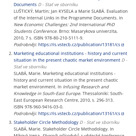
Documents
D - Stať ve sborníku
LUŠTICKÝ, Martin; Jan KYSELA a Marie SLABÁ. Evaluation
of the Internal Links in the Programme Documents. In
New Economic Challenges: 2nd International PhD
Students Conference
. Brno: Masarykova univerzita,
2010, 7 s. ISBN 978-80-210-5111-9.
Podrobněji:
https://is.vstecb.cz/publication/13181/cs
Marketing educational institutions - history and current
situation in the present chaotic market environment
D -
Stať ve sborníku
SLABÁ, Marie. Marketing educational institutions -
history and current situation in the present chaotic
market environment. In
Infusing Research and
Knowledge in South-East Europe
. Thessaloniki: South-
East European Research Centre, 2010, s. 296-313.
ISBN 978-960-9416-03-0.
Podrobněji:
https://is.vstecb.cz/publication/13161/cs
Stakeholder Circle Methodology
D - Stať ve sborníku
SLABÁ, Marie. Stakeholder Circle Methodology. In
Míková Irena.
Sborník příspěvků z vědecké konference