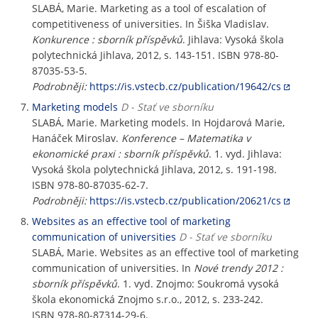
SLABÁ, Marie. Marketing as a tool of escalation of
competitiveness of universities. In Šiška Vladislav.
Konkurence : sborník příspěvků
. Jihlava: Vysoká škola
polytechnická Jihlava, 2012, s. 143-151. ISBN 978-80-
87035-53-5.
Podrobněji:
https://is.vstecb.cz/publication/19642/cs
Marketing models
D - Stať ve sborníku
SLABÁ, Marie. Marketing models. In Hojdarová Marie,
Hanáček Miroslav.
Konference – Matematika v
ekonomické praxi : sborník příspěvků
. 1. vyd. Jihlava:
Vysoká škola polytechnická Jihlava, 2012, s. 191-198.
ISBN 978-80-87035-62-7.
Podrobněji:
https://is.vstecb.cz/publication/20621/cs
Websites as an effective tool of marketing
communication of universities
D - Stať ve sborníku
SLABÁ, Marie. Websites as an effective tool of marketing
communication of universities. In
Nové trendy 2012 :
sborník příspěvků
. 1. vyd. Znojmo: Soukromá vysoká
škola ekonomická Znojmo s.r.o., 2012, s. 233-242.
ISBN 978-80-87314-29-6.