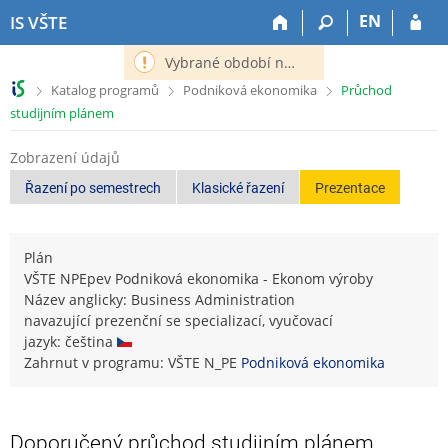
P
P
P
P
EN
IS VŠTE
ř
ř
ř
ř
e
e
e
e
Vybrané období nemá definováno následující období.
s
s
s
s
>
>
>
Katalog programů
Podniková ekonomika
Průchod
k
k
k
k
studijním plánem
o
o
o
o
č
č
č
č
Zobrazení údajů
i
i
i
i
t
t
t
t
Řazení po semestrech
Klasické řazení
Prezentace
n
n
n
n
a
a
a
a
h
h
o
p
Plán
o
l
b
a
VŠTE NPEpev Podniková ekonomika - Ekonom výroby
r
a
s
t
Název anglicky: Business Administration
n
v
a
i
navazující prezenční se specializací, vyučovací
í
i
h
č
jazyk: čeština
l
č
k
Zahrnut v programu: VŠTE N_PE
Podniková ekonomika
i
k
u
š
u
t
u
Doporučený průchod studijním plánem