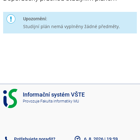
Upozornění:
Studijní plán nemá vyplněny žádné předměty.
I
Informační systém VŠTE
S
Provozuje
Fakulta informatiky MU
V
Š
T
E
Potřebujete poradit?
6. 8. 2026
|
19:59