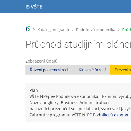
P
P
P
P
IS VŠTE
ř
ř
ř
ř
e
e
e
e
s
s
s
s
k
k
k
k
>
>
>
Katalog programů
Podniková ekonomika
Průc
o
o
o
o
č
č
č
č
Průchod studijním plán
i
i
i
i
t
t
t
t
n
n
n
n
Zobrazení údajů
a
a
a
a
Řazení po semestrech
Klasické řazení
Prezenta
h
h
o
p
o
l
b
a
r
a
s
t
n
v
a
i
Plán
í
i
h
č
VŠTE NPEpev Podniková ekonomika - Ekonom výrob
l
č
k
Název anglicky: Business Administration
i
k
u
navazující prezenční se specializací, vyučovací jazy
š
u
Zahrnut v programu: VŠTE N_PE
Podniková ekonomi
t
u