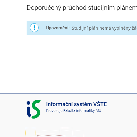
Doporučený průchod studijním pláne
Studijní plán nemá vyplněny ž
Upozornění:
I
Informační systém VŠTE
S
Provozuje
Fakulta informatiky MU
V
Š
T
E