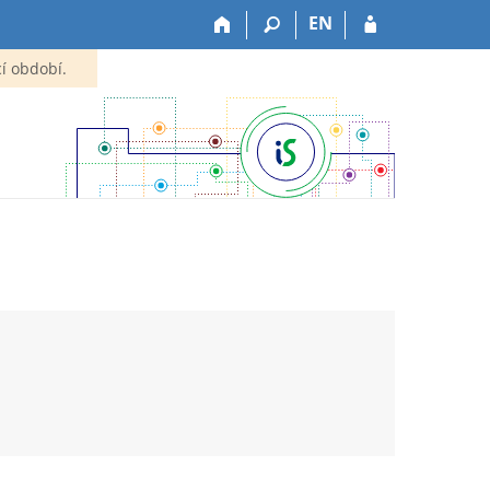
EN
í období.