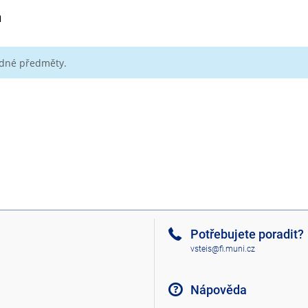
m
ádné předměty.
Potřebujete poradit?
vsteis@fi.muni.cz
Nápověda