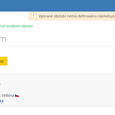
Vybrané období nemá definováno následujíc
hod studijním plánem
em
ce
y
k: čeština
ka