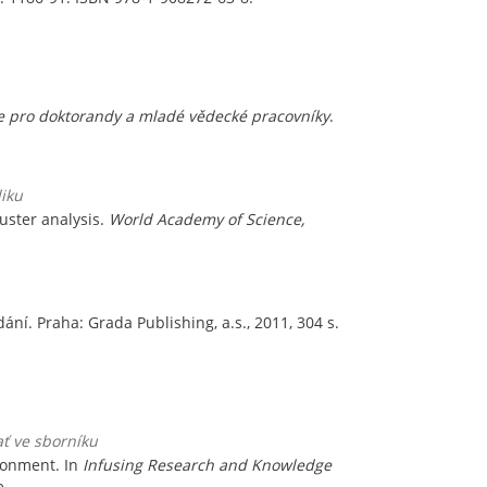
e pro doktorandy a mladé vědecké pracovníky
.
diku
uster analysis.
World Academy of Science,
ydání. Praha: Grada Publishing, a.s., 2011, 304 s.
ať ve sborníku
ironment. In
Infusing Research and Knowledge