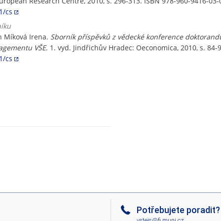
European Research Centre, 2010, s. 296-313. ISBN 978-960-9416-03-
1/cs
níku
n Míková Irena.
Sborník příspěvků z vědecké konference doktorand
nagementu VŠE
. 1. vyd. Jindřichův Hradec: Oeconomica, 2010, s. 84
1/cs
Potřebujete poradit?
vsteis@fi.muni.cz