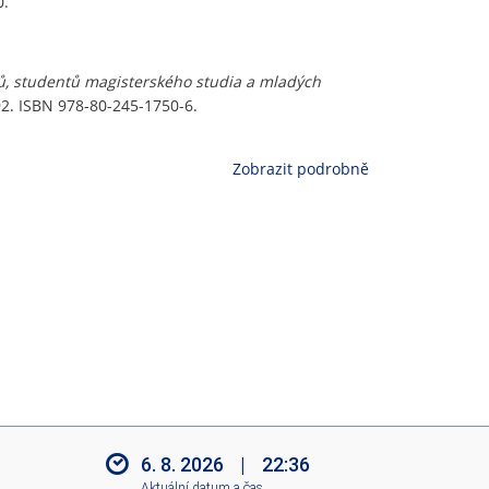
0.
ů, studentů magisterského studia a mladých
-92. ISBN 978-80-245-1750-6.
Zobrazit podrobně
6. 8. 2026
|
22:36
Aktuální datum a čas