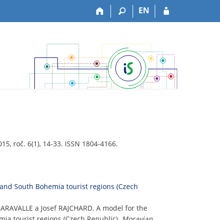
EN
015, roč. 6(1), 14-33. ISSN 1804-4166.
. and South Bohemia tourist regions (Czech
ARAVALLE a Josef RAJCHARD. A model for the
mia tourist regions (Czech Republic).
Moravian