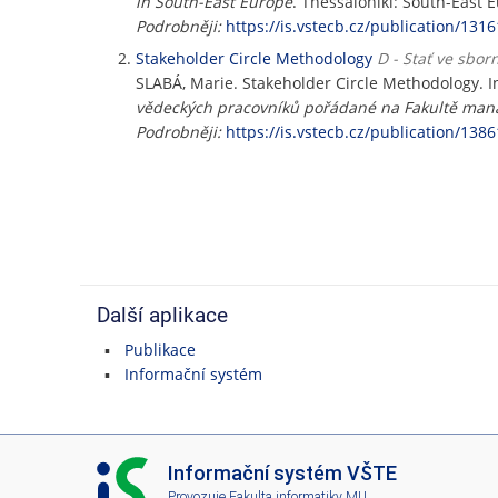
in South-East Europe
. Thessaloniki: South-East 
Podrobněji:
https://is.vstecb.cz/publication/1316
Stakeholder Circle Methodology
D - Stať ve sbor
SLABÁ, Marie. Stakeholder Circle Methodology. I
vědeckých pracovníků pořádané na Fakultě ma
Podrobněji:
https://is.vstecb.cz/publication/1386
Další aplikace
Publikace
Informační systém
I
Informační systém VŠTE
S
Provozuje
Fakulta informatiky MU