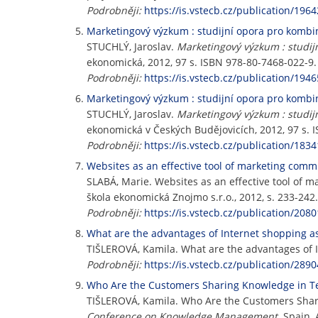
Podrobněji:
https://is.vstecb.cz/publication/1964
Marketingový výzkum : studijní opora pro komb
STUCHLÝ, Jaroslav.
Marketingový výzkum : studij
ekonomická, 2012, 97 s. ISBN 978-80-7468-022-9.
Podrobněji:
https://is.vstecb.cz/publication/1946
Marketingový výzkum : studijní opora pro komb
STUCHLÝ, Jaroslav.
Marketingový výzkum : studij
ekonomická v Českých Budějovicích, 2012, 97 s. 
Podrobněji:
https://is.vstecb.cz/publication/1834
Websites as an effective tool of marketing commu
SLABÁ, Marie. Websites as an effective tool of m
škola ekonomická Znojmo s.r.o., 2012, s. 233-242
Podrobněji:
https://is.vstecb.cz/publication/2080
What are the advantages of Internet shopping a
TIŠLEROVÁ, Kamila. What are the advantages of 
Podrobněji:
https://is.vstecb.cz/publication/2890
Who Are the Customers Sharing Knowledge in Te
TIŠLEROVÁ, Kamila. Who Are the Customers Shar
Conference on Knowledge Management
. Spain,