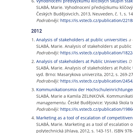
Vyhodnocení předvýzkumu klíčových skupin stak
SLABÁ, Marie. Vyhodnocení předvýzkumu klíčový
Českých Budějoivcích, 2013, Neuveden, č. 1, s. 1
Podrobněji:
https://is.vstecb.cz/publication/2218
2012
Analysis of stakeholders at public universities
a 
SLABÁ, Marie. Analysis of stakeholders at public 
Podrobněji:
https://is.vstecb.cz/publication/1822
Analysis of stakeholders at Public Universities
D 
SLABÁ, Marie. Analysis of stakeholders at Public 
vyd. Brno: Masarykova univerzita, 2012, s. 269-2
Podrobněji:
https://is.vstecb.cz/publication/2454
Kommunikationsmix der Hochschuleinrichtunge
SLABÁ, Marie a Kamila ZELINKOVÁ. Kommunikati
managementu
. České Budějovice: Vysoká škola 
Podrobněji:
https://is.vstecb.cz/publication/1986
Marketing as a tool of escalation of competitiven
SLABÁ, Marie. Marketing as a tool of escalation o
polytechnická Jihlava, 2012, s. 143-151. ISBN 97