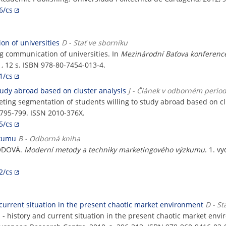
6/cs
on of universities
D - Stať ve sborníku
ng communication of universities. In
Mezinárodní Baťova konferenc
11, 12 s. ISBN 978-80-7454-013-4.
1/cs
tudy abroad based on cluster analysis
J - Článek v odborném perio
ng segmentation of students willing to study abroad based on cl
s. 795-799. ISSN 2010-376X.
5/cs
zkumu
B - Odborná kniha
ODOVÁ.
Moderní metody a techniky marketingového výzkumu
. 1. v
2/cs
 current situation in the present chaotic market environment
D - St
 - history and current situation in the present chaotic market env