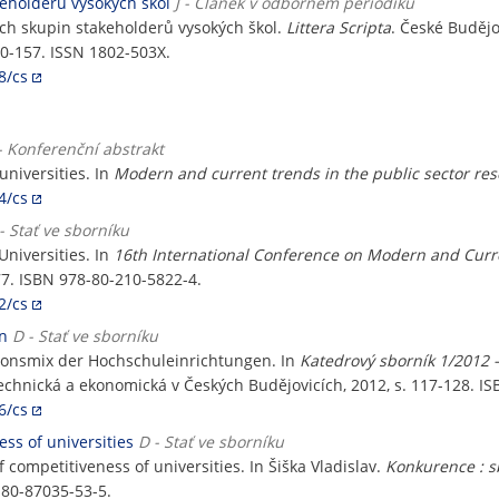
eholderů vysokých škol
J - Článek v odborném periodiku
ch skupin stakeholderů vysokých škol.
Littera Scripta
. České Budějo
40-157. ISSN 1802-503X.
8/cs
- Konferenční abstrakt
universities. In
Modern and current trends in the public sector re
4/cs
- Stať ve sborníku
Universities. In
16th International Conference on Modern and Curre
77. ISBN 978-80-210-5822-4.
2/cs
n
D - Stať ve sborníku
onsmix der Hochschuleinrichtungen. In
Katedrový sborník 1/2012
technická a ekonomická v Českých Budějovicích, 2012, s. 117-128. I
6/cs
ess of universities
D - Stať ve sborníku
f competitiveness of universities. In Šiška Vladislav.
Konkurence : s
8-80-87035-53-5.