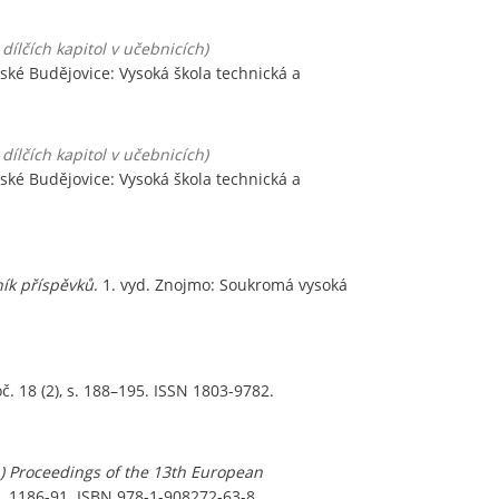
dílčích kapitol v učebnicích)
České Budějovice: Vysoká škola technická a
dílčích kapitol v učebnicích)
České Budějovice: Vysoká škola technická a
ník příspěvků
. 1. vyd. Znojmo: Soukromá vysoká
oč. 18 (2), s. 188–195. ISSN 1803-9782.
d.) Proceedings of the 13th European
s. 1186-91. ISBN 978-1-908272-63-8.