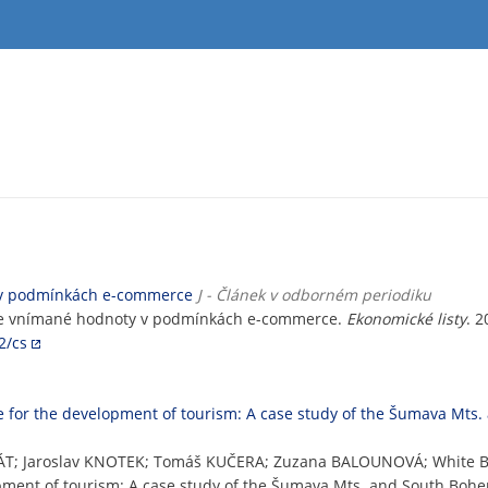
 v podmínkách e-commerce
J - Článek v odborném periodiku
le vnímané hodnoty v podmínkách e-commerce.
Ekonomické listy
. 2
2/cs
ble for the development of tourism: A case study of the Šumava Mts
NÁT; Jaroslav KNOTEK; Tomáš KUČERA; Zuzana BALOUNOVÁ; White B
lopment of tourism: A case study of the Šumava Mts. and South Bohe