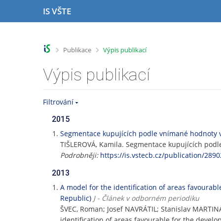
P
P
P
P
IS VŠTE
ř
ř
ř
ř
e
e
e
e
s
s
s
s
k
k
k
k
>
>
Publikace
Výpis publikací
o
o
o
o
č
č
č
č
Výpis publikací
i
i
i
i
t
t
t
t
n
n
n
n
Filtrování
a
a
a
a
h
h
o
p
2015
o
l
b
a
Segmentace kupujících podle vnímané hodnoty
r
a
s
t
TIŠLEROVÁ, Kamila. Segmentace kupujících pod
n
v
a
i
Podrobněji:
https://is.vstecb.cz/publication/2890
í
i
h
č
l
č
k
2013
i
k
u
A model for the identification of areas favoura
š
u
Republic)
J - Článek v odborném periodiku
t
ŠVEC, Roman; Josef NAVRÁTIL; Stanislav MARTI
u
identification of areas favourable for the deve