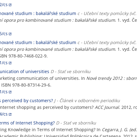
2/cs
inované studium : bakalářské studium
c - Učební texty pomůcky (vč. 
ní opora pro kombinované studium : bakalářské studium
. 1. vyd. 
5/cs
inované studium : bakalářské studium
c - Učební texty pomůcky (vč. 
ní opora pro kombinované studium : bakalářské studium
. 1. vyd. 
ISBN 978-80-7468-022-9.
1/cs
nication of universities
D - Stať ve sborníku
arketing communication of universities. In
Nové trendy 2012 : sbor
. ISBN 978-80-87314-29-6.
1/cs
s perceived by customers?
J - Článek v odborném periodiku
Internet shopping as perceived by customers?
ACC Journal
. 2012, r
4/cs
rms of Internet Shopping?
D - Stať ve sborníku
ing Knowledge in Terms of Internet Shopping? In
Cegarra, J. G. (e
 Academic Publishing: Universidad Politécnica de Cartagena, 2012, 