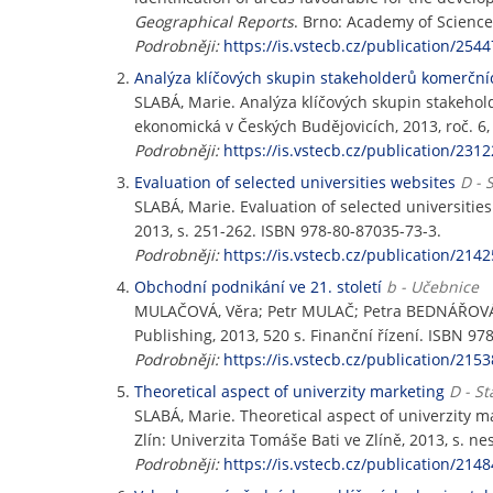
Geographical Reports
. Brno: Academy of Sciences
Podrobněji:
https://is.vstecb.cz/publication/2544
Analýza klíčových skupin stakeholderů komerční
SLABÁ, Marie. Analýza klíčových skupin stakeho
ekonomická v Českých Budějovicích, 2013, roč. 6, 
Podrobněji:
https://is.vstecb.cz/publication/2312
Evaluation of selected universities websites
D - 
SLABÁ, Marie. Evaluation of selected universities
2013, s. 251-262. ISBN 978-80-87035-73-3.
Podrobněji:
https://is.vstecb.cz/publication/2142
Obchodní podnikání ve 21. století
b - Učebnice
MULAČOVÁ, Věra; Petr MULAČ; Petra BEDNÁŘOV
Publishing, 2013, 520 s. Finanční řízení. ISBN 97
Podrobněji:
https://is.vstecb.cz/publication/2153
Theoretical aspect of univerzity marketing
D - St
SLABÁ, Marie. Theoretical aspect of univerzity m
Zlín: Univerzita Tomáše Bati ve Zlíně, 2013, s. n
Podrobněji:
https://is.vstecb.cz/publication/2148