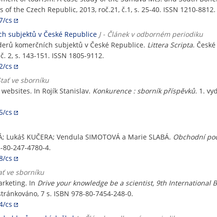
 of the Czech Republic, 2013, roč.21, č.1, s. 25-40. ISSN 1210-8812.
7/cs
ch subjektů v České Republice
J - Článek v odborném periodiku
lderů komerčních subjektů v České Republice.
Littera Scripta
. České
č. 2, s. 143-151. ISSN 1805-9112.
2/cs
Stať ve sborníku
 websites. In Rojík Stanislav.
Konkurence : sborník příspěvků
. 1. vy
5/cs
Á; Lukáš KUČERA; Vendula SIMOTOVÁ a Marie SLABÁ.
Obchodní podn
8-80-247-4780-4.
8/cs
ať ve sborníku
arketing. In
Drive your knowledge be a scientist, 9th International 
estránkováno, 7 s. ISBN 978-80-7454-248-0.
4/cs