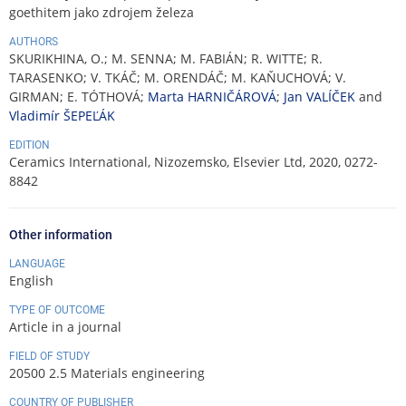
goethitem jako zdrojem železa
AUTHORS
SKURIKHINA, O.; M. SENNA; M. FABIÁN; R. WITTE; R.
TARASENKO; V. TKÁČ; M. ORENDÁČ; M. KAŇUCHOVÁ; V.
GIRMAN; E. TÓTHOVÁ;
Marta HARNIČÁROVÁ
;
Jan VALÍČEK
and
Vladimír ŠEPEĽÁK
EDITION
Ceramics International, Nizozemsko, Elsevier Ltd, 2020, 0272-
8842
Other information
LANGUAGE
English
TYPE OF OUTCOME
Article in a journal
FIELD OF STUDY
20500 2.5 Materials engineering
COUNTRY OF PUBLISHER