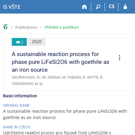
S
S
S
S
CS
IS VŠTE
k
k
k
k
i
i
i
i
p
p
p
p
>
>
Publications
Přehled o publikaci
t
t
t
t
o
o
o
o
t
h
c
f
2020
J
o
e
o
o
A sustainable reaction process for
p
a
n
o
O
p
b
d
t
t
phase pure LiFeSi2O6 with goethite as
e
a
e
e
e
r
an iron source
a
r
r
n
r
t
SKURIKHINA, O.; M. SENNA; M. FABIÁN; R. WITTE; R.
t
i
TARASENKO et al.
o
n
s
Basic information
ORIGINAL NAME
A sustainable reaction process for phase pure LiFeSi2O6 with
goethite as an iron source
NAME IN CZECH
Udržitelný reakční proces pro fázově čistý LiFeSi2O6 s