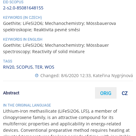
EID SCOPUS
2-s2.0-85081648155
KEYWORDS (IN CZECH)
Goethite; LiFeSi2O6; Mechanochemistry; Mössbauerova
spektroskopie; Reaktivita pevné směsi
KEYWORDS IN ENGLISH
Goethite; LiFeSi2O6; Mechanochemistry; Mössbauer
spectroscopy; Reactivity of solid mixture
TAGS
RIV20
,
SCOPUS
,
TER
,
WOS
Changed: 8/6/2020 12:33,
Kateřina Nygrýnová
Abstract
ORIG
CZ
IN THE ORIGINAL LANGUAGE
Lithium-iron methasilicate (LiFeSi2O6, LFS), a member of
clinopyroxene family, is an attractive compound for its
multiferroic properties and applicability in energy-related
devices. Conventional preparative method requires heating at