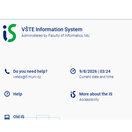
I
VŠTE Information System
S
Administered by
Faculty of Informatics, MU
V
Š
T
E
Do you need help?
9/8/2026
|
03:24
vsteis@fi.muni.cz
Current date and time
Help
More about the IS
Accessibility
Old IS