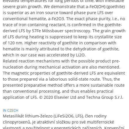
elevated temperatures for long periods of time, with inevitable
severe grain growth. We demonstrate that a-FeO(OH) (goethite)
is superior as an iron source toward phase pure LFS over
conventional hematite, a-Fe2O3. The exact phase purity, i.e., no
trace of iron containing reactant, is confirmed in the goethite-
derived LFS by 57Fe Mössbauer spectroscopy. The grain growth
of LFS during heating is suppressed to keep its crystallite size
of 120 nm. Higher reactivity of goethite in comparison with
hematite is mainly attributed to the dehydration of goethite,
which in our case was accelerated by Li2O.
Related reaction mechanisms with the possible product pre-
nucleation during mechanical activation are also mentioned.
The magnetic properties of goethite-derived LFS are equivalent
to those prepared via a laborious solid-state route. Thus, the
presented preparative method offers a more sustainable route
than conventional processing, and thus enables practical
application of LFS. © 2020 Elsevier Ltd and Techna Group S.r.l.
IN CZECH
Metasilikát lithium-železo (LiFeSi2O6, LFS), člen rodiny
clinopyroxenů, je atraktivní složkou pro své multiferroické
vlastnosti a použitelnost v energetických zařízeních. Konvenční