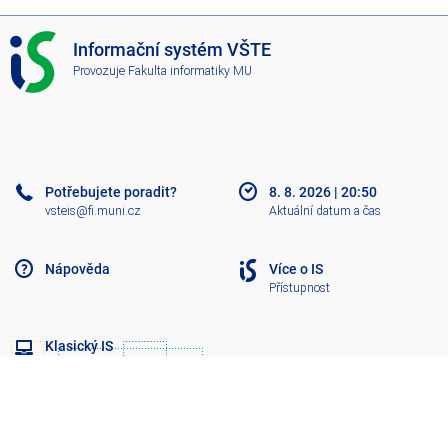
I
Informační systém VŠTE
S
Provozuje
Fakulta informatiky MU
V
Š
T
E
Potřebujete poradit?
8. 8. 2026
|
20:50
vsteis@fi.muni.cz
Aktuální datum a čas
Nápověda
Více o IS
Přístupnost
Klasický IS
Nahoru