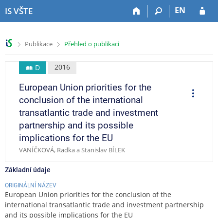
P
P
P
P
EN
IS VŠTE
ř
ř
ř
ř
e
e
e
e
s
s
s
s
>
>
Publikace
Přehled o publikaci
k
k
k
k
o
o
o
o
č
č
č
č
2016
D
i
i
i
i
European Union priorities for the
t
t
t
t
O
p
n
n
n
n
conclusion of the international
e
a
a
a
a
r
transatlantic trade and investment
a
h
h
o
p
c
partnership and its possible
o
l
b
a
e
implications for the EU
r
a
s
t
n
v
a
i
VANÍČKOVÁ, Radka a Stanislav BÍLEK
í
i
h
č
l
č
k
Základní údaje
i
k
u
ORIGINÁLNÍ NÁZEV
š
u
European Union priorities for the conclusion of the
t
international transatlantic trade and investment partnership
u
and its possible implications for the EU