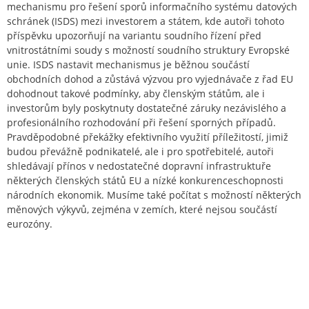
mechanismu pro řešení sporů informačního systému datových
schránek (ISDS) mezi investorem a státem, kde autoři tohoto
příspěvku upozorňují na variantu soudního řízení před
vnitrostátními soudy s možností soudního struktury Evropské
unie. ISDS nastavit mechanismus je běžnou součástí
obchodních dohod a zůstává výzvou pro vyjednávače z řad EU
dohodnout takové podmínky, aby členským státům, ale i
investorům byly poskytnuty dostatečné záruky nezávislého a
profesionálního rozhodování při řešení sporných případů.
Pravděpodobné překážky efektivního využití příležitostí, jimiž
budou převážně podnikatelé, ale i pro spotřebitelé, autoři
shledávají přínos v nedostatečné dopravní infrastruktuře
některých členských států EU a nízké konkurenceschopnosti
národních ekonomik. Musíme také počítat s možností některých
měnových výkyvů, zejména v zemích, které nejsou součástí
eurozóny.