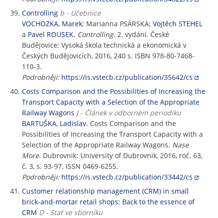
Controlling
b - Učebnice
VOCHOZKA, Marek
; Marianna PSÁRSKA;
Vojtěch STEHEL
a
Pavel ROUSEK
.
Controlling
. 2. vydání. České
Budějovice: Vysoká škola technická a ekonomická v
Českých Budějovicích, 2016, 240 s. ISBN 978-80-7468-
110-3.
Podrobněji:
https://is.vstecb.cz/publication/35642/cs
Costs Comparison and the Possibilities of Increasing the
Transport Capacity with a Selection of the Appropriate
Railway Wagons
J - Článek v odborném periodiku
BARTUŠKA, Ladislav
. Costs Comparison and the
Possibilities of Increasing the Transport Capacity with a
Selection of the Appropriate Railway Wagons.
Nase
More
. Dubrovnik: University of Dubrovnik, 2016, roč. 63,
č. 3, s. 93-97. ISSN 0469-6255.
Podrobněji:
https://is.vstecb.cz/publication/33442/cs
Customer relationship management (CRM) in small
brick-and-mortar retail shops: Back to the essence of
CRM
D - Stať ve sborníku