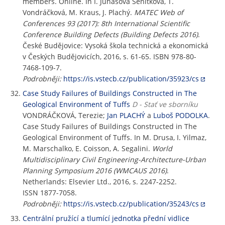
members. Online. In I. Juhásová Šenitková, T.
Vondráčková, M. Kraus, J. Plachý.
MATEC Web of
Conferences 93 (2017): 8th International Scientific
Conference Building Defects (Building Defects 2016)
.
České Budějovice: Vysoká škola technická a ekonomická
v Českých Budějovicích, 2016, s. 61-65. ISBN 978-80-
7468-109-7.
Podrobněji:
https://is.vstecb.cz/publication/35923/cs
Case Study Failures of Buildings Constructed in The
Geological Environment of Tuffs
D - Stať ve sborníku
VONDRÁČKOVÁ, Terezie;
Jan PLACHÝ
a
Luboš PODOLKA
.
Case Study Failures of Buildings Constructed in The
Geological Environment of Tuffs. In M. Drusa, I. Yilmaz,
M. Marschalko, E. Coisson, A. Segalini.
World
Multidisciplinary Civil Engineering-Architecture-Urban
Planning Symposium 2016 (WMCAUS 2016)
.
Netherlands: Elsevier Ltd., 2016, s. 2247-2252.
ISSN 1877-7058.
Podrobněji:
https://is.vstecb.cz/publication/35243/cs
Centrální pružící a tlumící jednotka přední vidlice