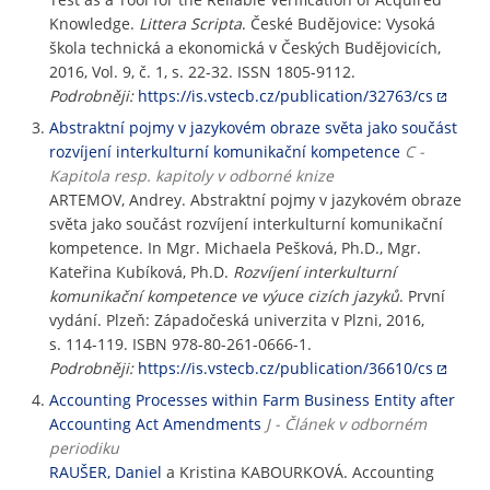
Knowledge.
Littera Scripta
. České Budějovice: Vysoká
škola technická a ekonomická v Českých Budějovicích,
2016, Vol. 9, č. 1, s. 22-32. ISSN 1805-9112.
Podrobněji:
https://is.vstecb.cz/publication/32763/cs
Abstraktní pojmy v jazykovém obraze světa jako součást
rozvíjení interkulturní komunikační kompetence
C -
Kapitola resp. kapitoly v odborné knize
ARTEMOV, Andrey. Abstraktní pojmy v jazykovém obraze
světa jako součást rozvíjení interkulturní komunikační
kompetence. In Mgr. Michaela Pešková, Ph.D., Mgr.
Kateřina Kubíková, Ph.D.
Rozvíjení interkulturní
komunikační kompetence ve výuce cizích jazyků
. První
vydání. Plzeň: Západočeská univerzita v Plzni, 2016,
s. 114-119. ISBN 978-80-261-0666-1.
Podrobněji:
https://is.vstecb.cz/publication/36610/cs
Accounting Processes within Farm Business Entity after
Accounting Act Amendments
J - Článek v odborném
periodiku
RAUŠER, Daniel
a Kristina KABOURKOVÁ. Accounting