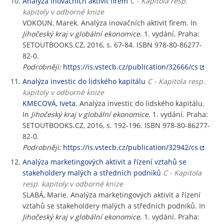
Analýza inovačních aktivit firem
C - Kapitola resp.
kapitoly v odborné knize
VOKOUN, Marek. Analýza inovačních aktivit firem. In
Jihočeský kraj v globální ekonomice
. 1. vydání. Praha:
SETOUTBOOKS.CZ, 2016, s. 67-84. ISBN 978-80-86277-
82-0.
Podrobněji:
https://is.vstecb.cz/publication/32666/cs
Analýza investic do lidského kapitálu
C - Kapitola resp.
kapitoly v odborné knize
KMECOVÁ, Iveta
. Analýza investic do lidského kapitálu.
In
Jihočeský kraj v globální ekonomice
. 1. vydání. Praha:
SETOUTBOOKS.CZ, 2016, s. 192-196. ISBN 978-80-86277-
82-0.
Podrobněji:
https://is.vstecb.cz/publication/32942/cs
Analýza marketingových aktivit a řízení vztahů se
stakeholdery malých a středních podniků
C - Kapitola
resp. kapitoly v odborné knize
SLABÁ, Marie. Analýza marketingových aktivit a řízení
vztahů se stakeholdery malých a středních podniků. In
Jihočeský kraj v globální ekonomice
. 1. vydání. Praha: