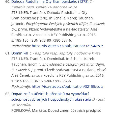
Dohoda Rudolfa I. a Oty Braniborského (1278)
C -
Kapitola resp. kapitoly v odborné knize
STELLNER, František. Dohoda Rudolfa I. a Oty
Braniborského (1278). In Schelle, Karel; Tauchen,
Jaromír.
Encyklopedie českých právních dějin, II. svazek
D-J
. první. Plzeň: Vydavatelství a nakladatelství Aleš
Čeněk, s.r.o. v koedici s KEY Publishing s.r.o., 2016,
s. 185-186. ISBN 978-80-7380-587-6.
Podrobněji:
https://is.vstecb.cz/publication/32154/cs
Dominikál
C - Kapitola resp. kapitoly v odborné knize
STELLNER, František. Dominikál. In Schelle, Karel;
Tauchen, Jaromír.
Encyklopedie českých právních dějin,
II. svazek D-J
. první. Plzeň: Vydavatelství a nakladatelství
Aleš Čeněk, s.r.o. v koedici s KEY Publishing s.r.o., 2016,
s. 187-188. ISBN 978-80-7380-587-6.
Podrobněji:
https://is.vstecb.cz/publication/32155/cs
Dopad změn účetních předpisů na vypovídací
schopnost vybraných hospodářských ukazatelů
D - Stať
ve sborníku
POPÍLKOVÁ, Markéta. Dopad změn účetních předpisů