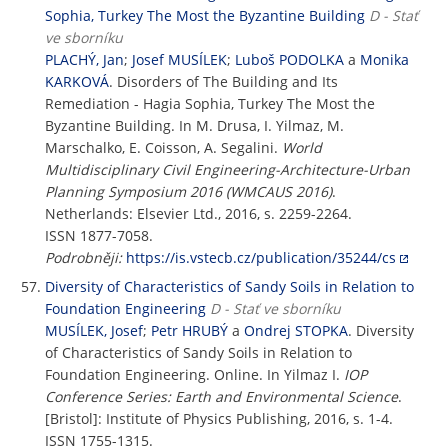
Sophia, Turkey The Most the Byzantine Building
D - Stať
ve sborníku
PLACHÝ, Jan
;
Josef MUSÍLEK
;
Luboš PODOLKA
a
Monika
KARKOVÁ
. Disorders of The Building and Its
Remediation - Hagia Sophia, Turkey The Most the
Byzantine Building. In M. Drusa, I. Yilmaz, M.
Marschalko, E. Coisson, A. Segalini.
World
Multidisciplinary Civil Engineering-Architecture-Urban
Planning Symposium 2016 (WMCAUS 2016)
.
Netherlands: Elsevier Ltd., 2016, s. 2259-2264.
ISSN 1877-7058.
Podrobněji:
https://is.vstecb.cz/publication/35244/cs
Diversity of Characteristics of Sandy Soils in Relation to
Foundation Engineering
D - Stať ve sborníku
MUSÍLEK, Josef
;
Petr HRUBÝ
a
Ondrej STOPKA
. Diversity
of Characteristics of Sandy Soils in Relation to
Foundation Engineering. Online. In Yilmaz I.
IOP
Conference Series: Earth and Environmental Science
.
[Bristol]: Institute of Physics Publishing, 2016, s. 1-4.
ISSN 1755-1315.