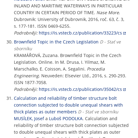
INLAND AND MARITIME WATERWAYS IN PARTICULAR
COUNTRY IN CERTAIN PERIOD OF TIME.
Nase More
.
Dubrovnik: University of Dubrovnik, 2016, roč. 63, č. 3,
s. 177-181. ISSN 0469-6255.
Podrobněji:
https://is.vstecb.cz/publication/33223/cs
Brownfield Topic in the Czech Legislation
D - Stať ve
sborníku
KRAMÁŘOVÁ, Zuzana. Brownfield Topic in the Czech
Legislation. Online. In M. Drusa, I. Yilmaz, M.
Marschalko, E. Coisson, A. Segalini.
Procedia
Engineering
. Neuveden: Elsevier Ltd., 2016, s. 290-293.
ISSN 1877-7058.
Podrobněji:
https://is.vstecb.cz/publication/35042/cs
Calculation and reliability of timber structure bolt
connection subjected to double unequal shears with
thick plates as outer members
D - Stať ve sborníku
MUSÍLEK, Josef
a
Luboš PODOLKA
. Calculation and
reliability of timber structure bolt connection subjected
to double unequal shears with thick plates as outer