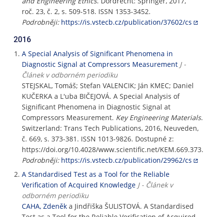
and Engineering Ethics
. Dordrecht: Springer, 2017,
roč. 23, č. 2, s. 509-518. ISSN 1353-3452.
Podrobněji:
https://is.vstecb.cz/publication/37602/cs
2016
A Special Analysis of Significant Phenomena in
Diagnostic Signal at Compressors Measurement
J -
Článek v odborném periodiku
STEJSKAL, Tomáš; Stefan VALENCIK; Ján KMEC; Daniel
KUČERKA a L'uba BIČEJOVÁ. A Special Analysis of
Significant Phenomena in Diagnostic Signal at
Compressors Measurement.
Key Engineering Materials
.
Switzerland: Trans Tech Publications, 2016, Neuveden,
č. 669, s. 373-381. ISSN 1013-9826. Dostupné z:
https://doi.org/10.4028/www.scientific.net/KEM.669.373.
Podrobněji:
https://is.vstecb.cz/publication/29962/cs
A Standardised Test as a Tool for the Reliable
Verification of Acquired Knowledge
J - Článek v
odborném periodiku
CAHA, Zdeněk
a Jindřiška ŠULISTOVÁ. A Standardised
Test as a Tool for the Reliable Verification of Acquired