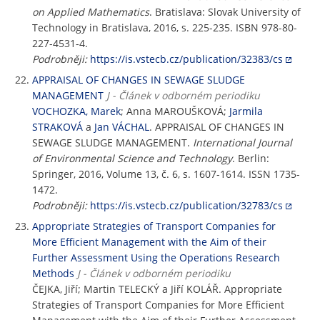
on Applied Mathematics
. Bratislava: Slovak University of
Technology in Bratislava, 2016, s. 225-235. ISBN 978-80-
227-4531-4.
Podrobněji:
https://is.vstecb.cz/publication/32383/cs
APPRAISAL OF CHANGES IN SEWAGE SLUDGE
MANAGEMENT
J - Článek v odborném periodiku
VOCHOZKA, Marek
; Anna MAROUŠKOVÁ;
Jarmila
STRAKOVÁ
a
Jan VÁCHAL
. APPRAISAL OF CHANGES IN
SEWAGE SLUDGE MANAGEMENT.
International Journal
of Environmental Science and Technology
. Berlin:
Springer, 2016, Volume 13, č. 6, s. 1607-1614. ISSN 1735-
1472.
Podrobněji:
https://is.vstecb.cz/publication/32783/cs
Appropriate Strategies of Transport Companies for
More Efficient Management with the Aim of their
Further Assessment Using the Operations Research
Methods
J - Článek v odborném periodiku
ČEJKA, Jiří; Martin TELECKÝ a Jiří KOLÁŘ. Appropriate
Strategies of Transport Companies for More Efficient