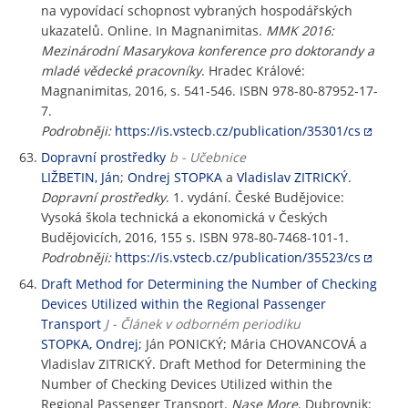
na vypovídací schopnost vybraných hospodářských
ukazatelů. Online. In Magnanimitas.
MMK 2016:
Mezinárodní Masarykova konference pro doktorandy a
mladé vědecké pracovníky
. Hradec Králové:
Magnanimitas, 2016, s. 541-546. ISBN 978-80-87952-17-
7.
Podrobněji:
https://is.vstecb.cz/publication/35301/cs
Dopravní prostředky
b - Učebnice
LIŽBETIN, Ján
;
Ondrej STOPKA
a
Vladislav ZITRICKÝ
.
Dopravní prostředky
. 1. vydání. České Budějovice:
Vysoká škola technická a ekonomická v Českých
Budějovicích, 2016, 155 s. ISBN 978-80-7468-101-1.
Podrobněji:
https://is.vstecb.cz/publication/35523/cs
Draft Method for Determining the Number of Checking
Devices Utilized within the Regional Passenger
Transport
J - Článek v odborném periodiku
STOPKA, Ondrej
; Ján PONICKÝ; Mária CHOVANCOVÁ a
Vladislav ZITRICKÝ. Draft Method for Determining the
Number of Checking Devices Utilized within the
Regional Passenger Transport.
Nase More
. Dubrovnik: