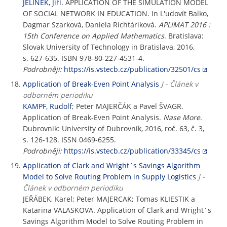
JELÍNEK, Jiří
. APPLICATION OF THE SIMULATION MODEL
OF SOCIAL NETWORK IN EDUCATION. In L'udovít Balko,
Dagmar Szarková, Daniela Richtáriková.
APLIMAT 2016 :
15th Conference on Applied Mathematics
. Bratislava:
Slovak University of Technology in Bratislava, 2016,
s. 627-635. ISBN 978-80-227-4531-4.
Podrobněji:
https://is.vstecb.cz/publication/32501/cs
Application of Break-Even Point Analysis
J - Článek v
odborném periodiku
KAMPF, Rudolf
; Peter MAJERČÁK a Pavel ŠVAGR.
Application of Break-Even Point Analysis.
Nase More
.
Dubrovnik: University of Dubrovnik, 2016, roč. 63, č. 3,
s. 126-128. ISSN 0469-6255.
Podrobněji:
https://is.vstecb.cz/publication/33345/cs
Application of Clark and Wright´s Savings Algorithm
Model to Solve Routing Problem in Supply Logistics
J -
Článek v odborném periodiku
JEŘÁBEK, Karel; Peter MAJERCAK; Tomas KLIESTIK a
Katarina VALASKOVA. Application of Clark and Wright´s
Savings Algorithm Model to Solve Routing Problem in