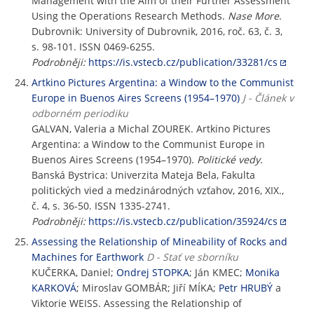
Management with the Aim of their Further Assessment
Using the Operations Research Methods.
Nase More
.
Dubrovnik: University of Dubrovnik, 2016, roč. 63, č. 3,
s. 98-101. ISSN 0469-6255.
Podrobněji:
https://is.vstecb.cz/publication/33281/cs
Artkino Pictures Argentina: a Window to the Communist
Europe in Buenos Aires Screens (1954–1970)
J - Článek v
odborném periodiku
GALVAN, Valeria a Michal ZOUREK. Artkino Pictures
Argentina: a Window to the Communist Europe in
Buenos Aires Screens (1954–1970).
Politické vedy
.
Banská Bystrica: Univerzita Mateja Bela, Fakulta
politických vied a medzinárodných vzťahov, 2016, XIX.,
č. 4, s. 36-50. ISSN 1335-2741.
Podrobněji:
https://is.vstecb.cz/publication/35924/cs
Assessing the Relationship of Mineability of Rocks and
Machines for Earthwork
D - Stať ve sborníku
KUČERKA, Daniel;
Ondrej STOPKA
; Ján KMEC;
Monika
KARKOVÁ
; Miroslav GOMBÁR; Jiří MÍKA;
Petr HRUBÝ
a
Viktorie WEISS. Assessing the Relationship of