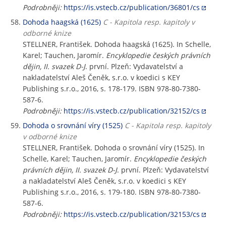
Podrobněji:
https://is.vstecb.cz/publication/36801/cs
Dohoda haagská (1625)
C - Kapitola resp. kapitoly v
odborné knize
STELLNER, František. Dohoda haagská (1625). In Schelle,
Karel; Tauchen, Jaromír.
Encyklopedie českých právních
dějin, II. svazek D-J
. první. Plzeň: Vydavatelství a
nakladatelství Aleš Čeněk, s.r.o. v koedici s KEY
Publishing s.r.o., 2016, s. 178-179. ISBN 978-80-7380-
587-6.
Podrobněji:
https://is.vstecb.cz/publication/32152/cs
Dohoda o srovnání víry (1525)
C - Kapitola resp. kapitoly
v odborné knize
STELLNER, František. Dohoda o srovnání víry (1525). In
Schelle, Karel; Tauchen, Jaromír.
Encyklopedie českých
právních dějin, II. svazek D-J
. první. Plzeň: Vydavatelství
a nakladatelství Aleš Čeněk, s.r.o. v koedici s KEY
Publishing s.r.o., 2016, s. 179-180. ISBN 978-80-7380-
587-6.
Podrobněji:
https://is.vstecb.cz/publication/32153/cs