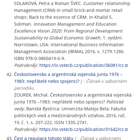
SOLAROVÁ, Petra a Roman ŠVEC. Customer relationship
management (CRM) in small brick-and-mortar retail
shops: Back to the essence of CRM. In Khalid S.
Soliman.
Innovation Management and Education
Excellence Vision 2020: From Regional Development
Sustainability to Global Economic Growth
. 1. vydání.
Norristown, USA: International Business Information
Management Association (IBIMA), 2016, s. 1279-1286.
ISBN 978-0-9860419-6-9.
Podrobněji:
https://is.vstecb.cz/publication/36081/cs
Československo a argentinská vojenská junta 1976 –
1983: nepřátelé nebo spojenci?
J - Článek v odborném
periodiku
ZOUREK, Michal. Československo a argentinská vojenská
junta 1976 –1983: nepřátelé nebo spojenci?
Politické
vedy
. Banská Bystrica: Univerzita Mateja Bela, Fakulta
politických vied a medzinárodných vzťahov, 2016, roč.
19, č. 1, s. 207-222. ISSN 1335-2741.
Podrobněji:
https://is.vstecb.cz/publication/31642/cs
Čest a reputace tohoto státu
J - Článek v odborném