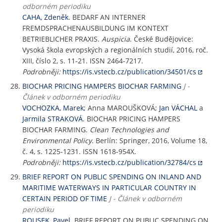
odborném periodiku
CAHA, Zdeněk
. BEDARF AN INTERNER
FREMDSPRACHENAUSBILDUNG IM KONTEXT
BETRIEBLICHER PRAXIS.
Auspicia
. České Budějovice:
Vysoká škola evropských a regionálních studií, 2016, roč.
XIII, číslo 2, s. 11-21. ISSN 2464-7217.
Podrobněji:
https://is.vstecb.cz/publication/34501/cs
BIOCHAR PRICING HAMPERS BIOCHAR FARMING
J -
Článek v odborném periodiku
VOCHOZKA, Marek
; Anna MAROUŠKOVÁ;
Jan VÁCHAL
a
Jarmila STRAKOVÁ
. BIOCHAR PRICING HAMPERS
BIOCHAR FARMING.
Clean Technologies and
Environmental Policy
. Berlín: Springer, 2016, Volume 18,
č. 4, s. 1225-1231. ISSN 1618-954X.
Podrobněji:
https://is.vstecb.cz/publication/32784/cs
BRIEF REPORT ON PUBLIC SPENDING ON INLAND AND
MARITIME WATERWAYS IN PARTICULAR COUNTRY IN
CERTAIN PERIOD OF TIME
J - Článek v odborném
periodiku
ROUSEK, Pavel
. BRIEF REPORT ON PUBLIC SPENDING ON