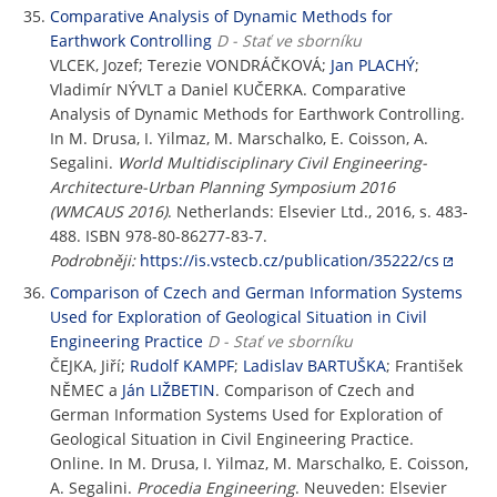
Comparative Analysis of Dynamic Methods for
Earthwork Controlling
D - Stať ve sborníku
VLCEK, Jozef; Terezie VONDRÁČKOVÁ;
Jan PLACHÝ
;
Vladimír NÝVLT a Daniel KUČERKA. Comparative
Analysis of Dynamic Methods for Earthwork Controlling.
In M. Drusa, I. Yilmaz, M. Marschalko, E. Coisson, A.
Segalini.
World Multidisciplinary Civil Engineering-
Architecture-Urban Planning Symposium 2016
(WMCAUS 2016)
. Netherlands: Elsevier Ltd., 2016, s. 483-
488. ISBN 978-80-86277-83-7.
Podrobněji:
https://is.vstecb.cz/publication/35222/cs
Comparison of Czech and German Information Systems
Used for Exploration of Geological Situation in Civil
Engineering Practice
D - Stať ve sborníku
ČEJKA, Jiří;
Rudolf KAMPF
;
Ladislav BARTUŠKA
; František
NĚMEC a
Ján LIŽBETIN
. Comparison of Czech and
German Information Systems Used for Exploration of
Geological Situation in Civil Engineering Practice.
Online. In M. Drusa, I. Yilmaz, M. Marschalko, E. Coisson,
A. Segalini.
Procedia Engineering
. Neuveden: Elsevier