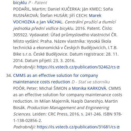
bicyklu
P - Patent
PODAŘIL, Martin; Daniel KUČERKA; Ján KMEC; Soňa
RUSNÁKOVÁ; Štefan HUSÁR; Jiří CECH;
Marek
VOCHOZKA
a
Jan VÁCHAL
.
Centrální pružící a tlumící
jednotka přední vidlice bicyklu
. 2016. Patent. Číslo:
305922. Vydavatel: Úřad průmyslového vlastnictví ČR.
Místo vydání: Praha. Název vlastníka: Vysoká škola
technická a ekonomická v Českých Budějovicích, I.T.B.
Bike s.r.o. České Budějovice. Datum registrace: 28. 11.
2014. Datum přijetí: 23. 3. 2016.
Podrobněji:
https://is.vstecb.cz/publication/32462/cs
CMMS as an effective solution for company
maintenance costs reduction
D - Stať ve sborníku
POÓR, Peter; Michal ŠIMON a
Monika KARKOVÁ
. CMMS
as an effective solution for company maintenance costs
reduction. In Milan Majerník, Naqib Daneshjo, Martin
Bosák.
Production Management and Engineering
Sciences
. Leiden: CRC Press, 2016, s. 241-246. ISBN 978-
1-138-02856-2.
Podrobněji:
https://is.vstecb.cz/publication/31681/cs