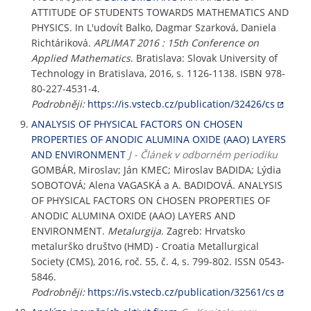
ATTITUDE OF STUDENTS TOWARDS MATHEMATICS AND
PHYSICS. In L'udovít Balko, Dagmar Szarková, Daniela
Richtáriková.
APLIMAT 2016 : 15th Conference on
Applied Mathematics
. Bratislava: Slovak University of
Technology in Bratislava, 2016, s. 1126-1138. ISBN 978-
80-227-4531-4.
Podrobněji:
https://is.vstecb.cz/publication/32426/cs
ANALYSIS OF PHYSICAL FACTORS ON CHOSEN
PROPERTIES OF ANODIC ALUMINA OXIDE (AAO) LAYERS
AND ENVIRONMENT
J - Článek v odborném periodiku
GOMBÁR, Miroslav; Ján KMEC; Miroslav BADIDA; Lýdia
SOBOTOVÁ; Alena VAGASKÁ a A. BADIDOVÁ. ANALYSIS
OF PHYSICAL FACTORS ON CHOSEN PROPERTIES OF
ANODIC ALUMINA OXIDE (AAO) LAYERS AND
ENVIRONMENT.
Metalurgija
. Zagreb: Hrvatsko
metalurško društvo (HMD) - Croatia Metallurgical
Society (CMS), 2016, roč. 55, č. 4, s. 799-802. ISSN 0543-
5846.
Podrobněji:
https://is.vstecb.cz/publication/32561/cs