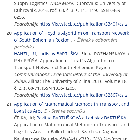
Supply Logistics.
Nase More
. Dubrovnik: University of
Dubrovnik, 2016, roč. 63, č. 3, s. 115-119. ISSN 0469-
6255.
Podrobněji:
https://is.vstecb.cz/publication/33401/cs
Application of Floyd´s Algorithm on Transport Network
of South Bohemian Region
J - Článek v odborném
periodiku
HANZL, Jiří
;
Ladislav BARTUŠKA
; Elena ROZHANSKAYA a
Petr PRŮŠA. Application of Floyd´s Algorithm on
Transport Network of South Bohemian Region.
Communications : scientific letters of the University of
Žilina
. Žilina: The University of Žilina, 2016, Volume 18,
č. 2, s. 68-71. ISSN 1335-4205.
Podrobněji:
https://is.vstecb.cz/publication/32867/cs
Application of Mathematical Methods in Transport and
Logistics Area
D - Stať ve sborníku
ČEJKA, Jiří;
Pavlína BARTUŠKOVÁ
a
Ladislav BARTUŠKA
.
Application of Mathematical Methods in Transport and
Logistics Area. In Balko L'udovít, Szarková Dagmar,
Richtáriková Daniela.
APLIMAT 2016 : 15th Conference