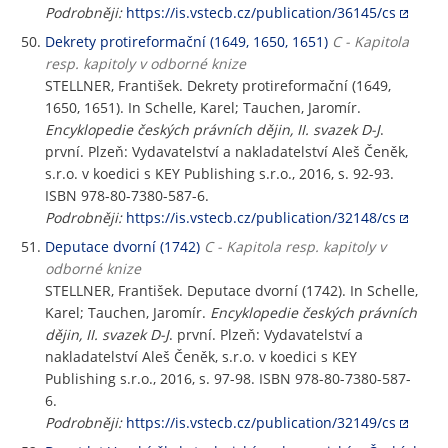
Podrobněji:
https://is.vstecb.cz/publication/36145/cs
Dekrety protireformační (1649, 1650, 1651)
C - Kapitola
resp. kapitoly v odborné knize
STELLNER, František. Dekrety protireformační (1649,
1650, 1651). In Schelle, Karel; Tauchen, Jaromír.
Encyklopedie českých právních dějin, II. svazek D-J
.
první. Plzeň: Vydavatelství a nakladatelství Aleš Čeněk,
s.r.o. v koedici s KEY Publishing s.r.o., 2016, s. 92-93.
ISBN 978-80-7380-587-6.
Podrobněji:
https://is.vstecb.cz/publication/32148/cs
Deputace dvorní (1742)
C - Kapitola resp. kapitoly v
odborné knize
STELLNER, František. Deputace dvorní (1742). In Schelle,
Karel; Tauchen, Jaromír.
Encyklopedie českých právních
dějin, II. svazek D-J
. první. Plzeň: Vydavatelství a
nakladatelství Aleš Čeněk, s.r.o. v koedici s KEY
Publishing s.r.o., 2016, s. 97-98. ISBN 978-80-7380-587-
6.
Podrobněji:
https://is.vstecb.cz/publication/32149/cs