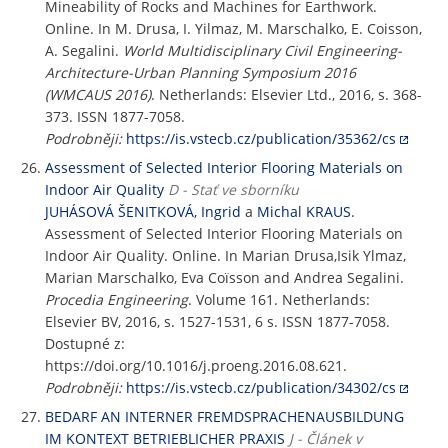
Mineability of Rocks and Machines for Earthwork.
Online. In M. Drusa, I. Yilmaz, M. Marschalko, E. Coisson,
A. Segalini.
World Multidisciplinary Civil Engineering-
Architecture-Urban Planning Symposium 2016
(WMCAUS 2016)
. Netherlands: Elsevier Ltd., 2016, s. 368-
373. ISSN 1877-7058.
Podrobněji:
https://is.vstecb.cz/publication/35362/cs
Assessment of Selected Interior Flooring Materials on
Indoor Air Quality
D - Stať ve sborníku
JUHÁSOVÁ ŠENITKOVÁ, Ingrid
a
Michal KRAUS
.
Assessment of Selected Interior Flooring Materials on
Indoor Air Quality. Online. In Marian Drusa,Isik Ylmaz,
Marian Marschalko, Eva Coïsson and Andrea Segalini.
Procedia Engineering
. Volume 161. Netherlands:
Elsevier BV, 2016, s. 1527-1531, 6 s. ISSN 1877-7058.
Dostupné z:
https://doi.org/10.1016/j.proeng.2016.08.621.
Podrobněji:
https://is.vstecb.cz/publication/34302/cs
BEDARF AN INTERNER FREMDSPRACHENAUSBILDUNG
IM KONTEXT BETRIEBLICHER PRAXIS
J - Článek v