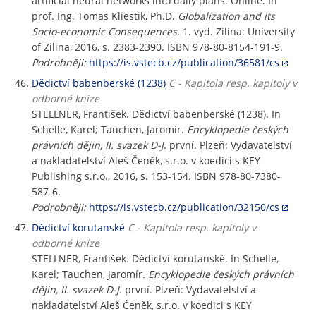
artificial neural networks into daily plans. Online. In
prof. Ing. Tomas Kliestik, Ph.D.
Globalization and its
Socio-economic Consequences
. 1. vyd. Zilina: University
of Zilina, 2016, s. 2383-2390. ISBN 978-80-8154-191-9.
Podrobněji:
https://is.vstecb.cz/publication/36581/cs
Dědictví babenberské (1238)
C - Kapitola resp. kapitoly v
odborné knize
STELLNER, František. Dědictví babenberské (1238). In
Schelle, Karel; Tauchen, Jaromír.
Encyklopedie českých
právních dějin, II. svazek D-J
. první. Plzeň: Vydavatelství
a nakladatelství Aleš Čeněk, s.r.o. v koedici s KEY
Publishing s.r.o., 2016, s. 153-154. ISBN 978-80-7380-
587-6.
Podrobněji:
https://is.vstecb.cz/publication/32150/cs
Dědictví korutanské
C - Kapitola resp. kapitoly v
odborné knize
STELLNER, František. Dědictví korutanské. In Schelle,
Karel; Tauchen, Jaromír.
Encyklopedie českých právních
dějin, II. svazek D-J
. první. Plzeň: Vydavatelství a
nakladatelství Aleš Čeněk, s.r.o. v koedici s KEY