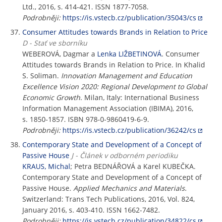
Ltd., 2016, s. 414-421. ISSN 1877-7058.
Podrobněji:
https://is.vstecb.cz/publication/35043/cs
Consumer Attitudes towards Brands in Relation to Price
D - Stať ve sborníku
WEBEROVÁ, Dagmar a
Lenka LIŽBETINOVÁ
. Consumer
Attitudes towards Brands in Relation to Price. In Khalid
S. Soliman.
Innovation Management and Education
Excellence Vision 2020: Regional Development to Global
Economic Growth
. Milan, Italy: International Business
Information Management Association (IBIMA), 2016,
s. 1850-1857. ISBN 978-0-9860419-6-9.
Podrobněji:
https://is.vstecb.cz/publication/36242/cs
Contemporary State and Development of a Concept of
Passive House
J - Článek v odborném periodiku
KRAUS, Michal
; Petra BEDNÁŘOVÁ a Karel KUBEČKA.
Contemporary State and Development of a Concept of
Passive House.
Applied Mechanics and Materials
.
Switzerland: Trans Tech Publications, 2016, Vol. 824,
January 2016, s. 403-410. ISSN 1662-7482.
Podrobněji:
https://is.vstecb.cz/publication/34822/cs