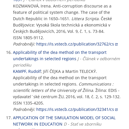
KOZMANOVÁ, Irena. Anti-corruption discourse as a
feature of political system change. The case of the
Dutch Republic in 1650–1651.
Littera Scripta
. České
Budějovice: Vysoká škola technická a ekonomická v
Českých Budějovicích, 2016, Vol. 9, č. 1, s. 73-84.
ISSN 1805-9112.
Podrobněji:
https://is.vstecb.cz/publication/32762/cs
Applicability of the dea method on the transport
undertakings in selected regions
J - Článek v odborném
periodiku
KAMPF, Rudolf
; Jiří ČEJKA a Martin TELECKÝ.
Applicability of the dea method on the transport
undertakings in selected regions.
Communications :
scientific letters of the University of Žilina
. Žilina: EDIS -
vydavatel´ské centrum ŽU, 2016, vol. 18, č. 2, s. 129-132.
ISSN 1335-4205.
Podrobněji:
https://is.vstecb.cz/publication/32341/cs
APPLICATION OF THE SIMULATION MODEL OF SOCIAL
NETWORK IN EDUCATION
D - Stať ve sborníku