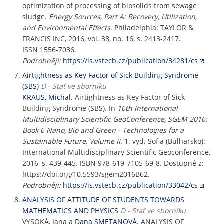
optimization of processing of biosolids from sewage
sludge.
Energy Sources, Part A: Recovery, Utilization,
and Environmental Effects
. Philadelphia: TAYLOR &
FRANCIS INC, 2016, vol. 38, no. 16, s. 2413-2417.
ISSN 1556-7036.
Podrobněji:
https://is.vstecb.cz/publication/34281/cs
Airtightness as Key Factor of Sick Building Syndrome
(SBS)
D - Stať ve sborníku
KRAUS, Michal
. Airtightness as Key Factor of Sick
Building Syndrome (SBS). In
16th International
Multidisciplinary Scientific GeoConference, SGEM 2016:
Book 6 Nano, Bio and Green - Technologies for a
Sustainable Future, Volume II
. 1. vyd. Sofia (Bulharsko):
International Multidisciplinary Scientific Geoconference,
2016, s. 439-445. ISBN 978-619-7105-69-8. Dostupné z:
https://doi.org/10.5593/sgem2016B62.
Podrobněji:
https://is.vstecb.cz/publication/33042/cs
ANALYSIS OF ATTITUDE OF STUDENTS TOWARDS
MATHEMATICS AND PHYSICS
D - Stať ve sborníku
VYSOKÁ, Jana a
Dana SMETANOVÁ
. ANALYSIS OF