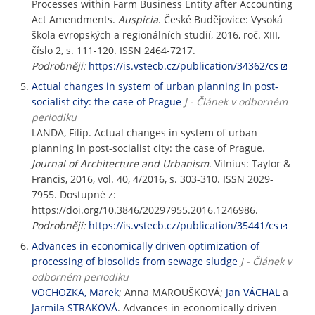
Processes within Farm Business Entity after Accounting
Act Amendments.
Auspicia
. České Budějovice: Vysoká
škola evropských a regionálních studií, 2016, roč. XIII,
číslo 2, s. 111-120. ISSN 2464-7217.
Podrobněji:
https://is.vstecb.cz/publication/34362/cs
Actual changes in system of urban planning in post-
socialist city: the case of Prague
J - Článek v odborném
periodiku
LANDA, Filip. Actual changes in system of urban
planning in post-socialist city: the case of Prague.
Journal of Architecture and Urbanism
. Vilnius: Taylor &
Francis, 2016, vol. 40, 4/2016, s. 303-310. ISSN 2029-
7955. Dostupné z:
https://doi.org/10.3846/20297955.2016.1246986.
Podrobněji:
https://is.vstecb.cz/publication/35441/cs
Advances in economically driven optimization of
processing of biosolids from sewage sludge
J - Článek v
odborném periodiku
VOCHOZKA, Marek
; Anna MAROUŠKOVÁ;
Jan VÁCHAL
a
Jarmila STRAKOVÁ
. Advances in economically driven