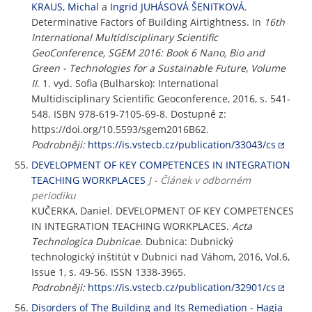
KRAUS, Michal
a
Ingrid JUHÁSOVÁ ŠENITKOVÁ
.
Determinative Factors of Building Airtightness. In
16th
International Multidisciplinary Scientific
GeoConference, SGEM 2016: Book 6 Nano, Bio and
Green - Technologies for a Sustainable Future, Volume
II
. 1. vyd. Sofia (Bulharsko): International
Multidisciplinary Scientific Geoconference, 2016, s. 541-
548. ISBN 978-619-7105-69-8. Dostupné z:
https://doi.org/10.5593/sgem2016B62.
Podrobněji:
https://is.vstecb.cz/publication/33043/cs
DEVELOPMENT OF KEY COMPETENCES IN INTEGRATION
TEACHING WORKPLACES
J - Článek v odborném
periodiku
KUČERKA, Daniel. DEVELOPMENT OF KEY COMPETENCES
IN INTEGRATION TEACHING WORKPLACES.
Acta
Technologica Dubnicae
. Dubnica: Dubnický
technologický inštitút v Dubnici nad Váhom, 2016, Vol.6,
Issue 1, s. 49-56. ISSN 1338-3965.
Podrobněji:
https://is.vstecb.cz/publication/32901/cs
Disorders of The Building and Its Remediation - Hagia