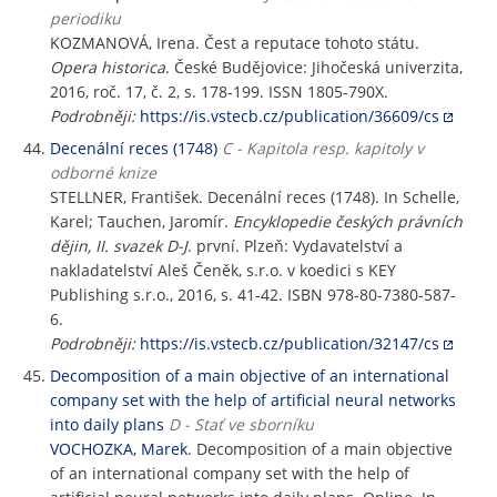
periodiku
KOZMANOVÁ, Irena. Čest a reputace tohoto státu.
Opera historica
. České Budějovice: Jihočeská univerzita,
2016, roč. 17, č. 2, s. 178-199. ISSN 1805-790X.
Podrobněji:
https://is.vstecb.cz/publication/36609/cs
Decenální reces (1748)
C - Kapitola resp. kapitoly v
odborné knize
STELLNER, František. Decenální reces (1748). In Schelle,
Karel; Tauchen, Jaromír.
Encyklopedie českých právních
dějin, II. svazek D-J
. první. Plzeň: Vydavatelství a
nakladatelství Aleš Čeněk, s.r.o. v koedici s KEY
Publishing s.r.o., 2016, s. 41-42. ISBN 978-80-7380-587-
6.
Podrobněji:
https://is.vstecb.cz/publication/32147/cs
Decomposition of a main objective of an international
company set with the help of artificial neural networks
into daily plans
D - Stať ve sborníku
VOCHOZKA, Marek
. Decomposition of a main objective
of an international company set with the help of