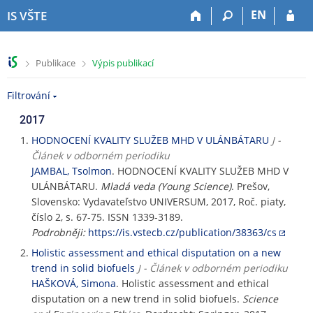
P
P
P
P
EN
IS VŠTE
ř
ř
ř
ř
e
e
e
e
s
s
s
s
>
>
Publikace
Výpis publikací
k
k
k
k
o
o
o
o
Filtrování
č
č
č
č
i
i
i
i
2017
t
t
t
t
n
n
n
n
HODNOCENÍ KVALITY SLUŽEB MHD V ULÁNBÁTARU
J -
a
a
a
a
Článek v odborném periodiku
h
h
o
p
JAMBAL, Tsolmon
. HODNOCENÍ KVALITY SLUŽEB MHD V
o
l
b
a
ULÁNBÁTARU.
Mladá veda (Young Science)
. Prešov,
r
a
s
t
Slovensko: Vydavateľstvo UNIVERSUM, 2017, Roč. piaty,
n
v
a
i
číslo 2, s. 67-75. ISSN 1339-3189.
í
i
h
č
Podrobněji:
https://is.vstecb.cz/publication/38363/cs
l
č
k
Holistic assessment and ethical disputation on a new
i
k
u
trend in solid biofuels
J - Článek v odborném periodiku
š
u
HAŠKOVÁ, Simona
. Holistic assessment and ethical
t
disputation on a new trend in solid biofuels.
Science
u