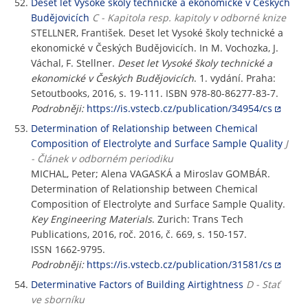
Deset let Vysoké školy technické a ekonomické v Českých
Budějovicích
C - Kapitola resp. kapitoly v odborné knize
STELLNER, František. Deset let Vysoké školy technické a
ekonomické v Českých Budějovicích. In M. Vochozka, J.
Váchal, F. Stellner.
Deset let Vysoké školy technické a
ekonomické v Českých Budějovicích
. 1. vydání. Praha:
Setoutbooks, 2016, s. 19-111. ISBN 978-80-86277-83-7.
Podrobněji:
https://is.vstecb.cz/publication/34954/cs
Determination of Relationship between Chemical
Composition of Electrolyte and Surface Sample Quality
J
- Článek v odborném periodiku
MICHAL, Peter; Alena VAGASKÁ a Miroslav GOMBÁR.
Determination of Relationship between Chemical
Composition of Electrolyte and Surface Sample Quality.
Key Engineering Materials
. Zurich: Trans Tech
Publications, 2016, roč. 2016, č. 669, s. 150-157.
ISSN 1662-9795.
Podrobněji:
https://is.vstecb.cz/publication/31581/cs
Determinative Factors of Building Airtightness
D - Stať
ve sborníku