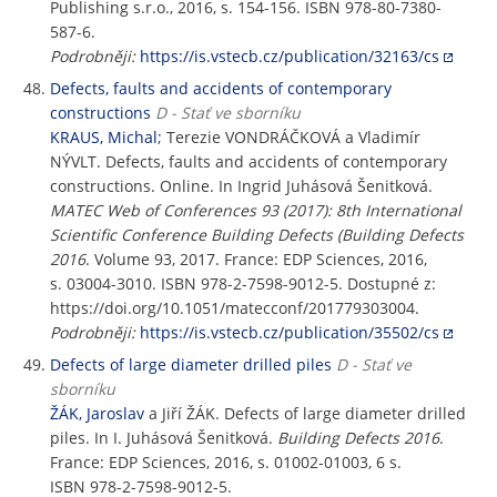
Publishing s.r.o., 2016, s. 154-156. ISBN 978-80-7380-
587-6.
Podrobněji:
https://is.vstecb.cz/publication/32163/cs
Defects, faults and accidents of contemporary
constructions
D - Stať ve sborníku
KRAUS, Michal
; Terezie VONDRÁČKOVÁ a Vladimír
NÝVLT. Defects, faults and accidents of contemporary
constructions. Online. In Ingrid Juhásová Šenitková.
MATEC Web of Conferences 93 (2017): 8th International
Scientific Conference Building Defects (Building Defects
2016
. Volume 93, 2017. France: EDP Sciences, 2016,
s. 03004-3010. ISBN 978-2-7598-9012-5. Dostupné z:
https://doi.org/10.1051/matecconf/201779303004.
Podrobněji:
https://is.vstecb.cz/publication/35502/cs
Defects of large diameter drilled piles
D - Stať ve
sborníku
ŽÁK, Jaroslav
a Jiří ŽÁK. Defects of large diameter drilled
piles. In I. Juhásová Šenitková.
Building Defects 2016
.
France: EDP Sciences, 2016, s. 01002-01003, 6 s.
ISBN 978-2-7598-9012-5.