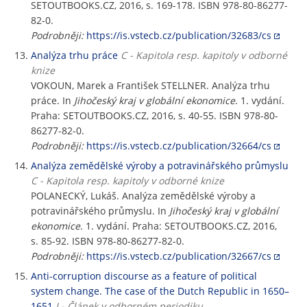
SETOUTBOOKS.CZ, 2016, s. 169-178. ISBN 978-80-86277-
82-0.
Podrobněji:
https://is.vstecb.cz/publication/32683/cs
Analýza trhu práce
C - Kapitola resp. kapitoly v odborné
knize
VOKOUN, Marek a František STELLNER. Analýza trhu
práce. In
Jihočeský kraj v globální ekonomice
. 1. vydání.
Praha: SETOUTBOOKS.CZ, 2016, s. 40-55. ISBN 978-80-
86277-82-0.
Podrobněji:
https://is.vstecb.cz/publication/32664/cs
Analýza zemědělské výroby a potravinářského průmyslu
C - Kapitola resp. kapitoly v odborné knize
POLANECKÝ, Lukáš. Analýza zemědělské výroby a
potravinářského průmyslu. In
Jihočeský kraj v globální
ekonomice
. 1. vydání. Praha: SETOUTBOOKS.CZ, 2016,
s. 85-92. ISBN 978-80-86277-82-0.
Podrobněji:
https://is.vstecb.cz/publication/32667/cs
Anti-corruption discourse as a feature of political
system change. The case of the Dutch Republic in 1650–
1651
J - Článek v odborném periodiku