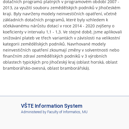
dotačních programů platných v programovém období 2007 -
2013, za využití souboru zemědělských podniků v Jihočeském
kraji. Byly navrženy modely neinvestičních opatření, včetně
základních dotačních programů, které byly vzhledem k
očekávanému nárůstu dotací v roce 2014 - 2020 zvýšeny o
koeficienty v intervalu 1,1 - 1,3. Ve stejné době, jsme aplikovali
snižování plateb ve třech variantách v závislosti na velikostní
kategorii zemědělských podniků. Navrhované modely
neinvestičních opatření zkoumají změny v solventnosti nebo
finančním zdraví zemědělských podniků v 3 výrobních
oblastech typických pro Jihočeský kraj (oblast horská, oblast
bramborářsko-ovesná, oblast bramborářská).
I
VŠTE Information System
S
Administered by
Faculty of Informatics, MU
V
Š
T