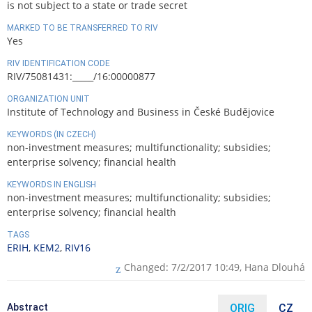
is not subject to a state or trade secret
MARKED TO BE TRANSFERRED TO RIV
Yes
RIV IDENTIFICATION CODE
RIV/75081431:_____/16:00000877
ORGANIZATION UNIT
Institute of Technology and Business in České Budějovice
KEYWORDS (IN CZECH)
non-investment measures; multifunctionality; subsidies;
enterprise solvency; financial health
KEYWORDS IN ENGLISH
non-investment measures; multifunctionality; subsidies;
enterprise solvency; financial health
TAGS
ERIH
,
KEM2
,
RIV16
Changed: 7/2/2017 10:49,
Hana Dlouhá
Abstract
ORIG
CZ