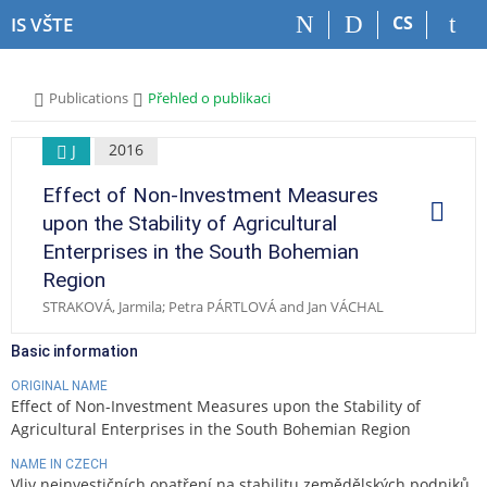
S
S
S
S
CS
IS VŠTE
k
k
k
k
i
i
i
i
p
p
p
p
>
>
Publications
Přehled o publikaci
t
t
t
t
o
o
o
o
t
h
c
f
2016
J
o
e
o
o
Effect of Non-Investment Measures
p
a
n
o
O
p
b
d
t
t
upon the Stability of Agricultural
e
a
e
e
e
r
Enterprises in the South Bohemian
a
r
r
n
r
t
Region
t
i
o
STRAKOVÁ, Jarmila; Petra PÁRTLOVÁ and Jan VÁCHAL
n
s
Basic information
ORIGINAL NAME
Effect of Non-Investment Measures upon the Stability of
Agricultural Enterprises in the South Bohemian Region
NAME IN CZECH
Vliv neinvestičních opatření na stabilitu zemědělských podniků