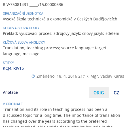
RIV/75081431:_____/15:00000536
ORGANIZAČNÍ JEDNOTKA
Vysoká škola technická a ekonomická v Českých Budějovicích
KLÍČOVÁ SLOVA ČESKY
Překlad; vyučovací proces; zdrojový jazyk; cílový jazyk; sdělení
KLÍČOVÁ SLOVA ANGLICKY
Translation; teaching process; source language; target
language; message
ŠTÍTKY
KCJ4
,
RIV15
Změněno: 18. 4. 2016 21:17,
Mgr. Václav Karas
Anotace
ORIG
CZ
V ORIGINÁLE
Translation and its role in teaching process has been a
discussed topic for a long time. The importance of translation
has changed over the years according to the preferred