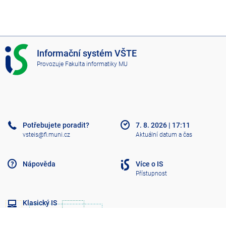
I
Informační systém VŠTE
S
Provozuje
Fakulta informatiky MU
V
Š
T
E
Potřebujete poradit?
7. 8. 2026
|
17:11
vsteis@fi.muni.cz
Aktuální datum a čas
Nápověda
Více o IS
Přístupnost
Klasický IS