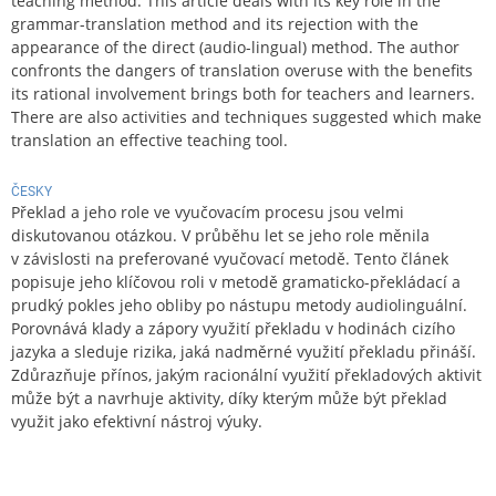
teaching method. This article deals with its key role in the
grammar-translation method and its rejection with the
appearance of the direct (audio-lingual) method. The author
confronts the dangers of translation overuse with the benefits
its rational involvement brings both for teachers and learners.
There are also activities and techniques suggested which make
translation an effective teaching tool.
ČESKY
Překlad a jeho role ve vyučovacím procesu jsou velmi
diskutovanou otázkou. V průběhu let se jeho role měnila
v závislosti na preferované vyučovací metodě. Tento článek
popisuje jeho klíčovou roli v metodě gramaticko-překládací a
prudký pokles jeho obliby po nástupu metody audiolinguální.
Porovnává klady a zápory využití překladu v hodinách cizího
jazyka a sleduje rizika, jaká nadměrné využití překladu přináší.
Zdůrazňuje přínos, jakým racionální využití překladových aktivit
může být a navrhuje aktivity, díky kterým může být překlad
využit jako efektivní nástroj výuky.