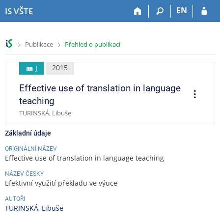
P
P
P
P
EN
IS VŠTE
ř
ř
ř
ř
e
e
e
e
s
s
s
s
>
>
Publikace
Přehled o publikaci
k
k
k
k
o
o
o
o
č
č
č
č
2015
J
i
i
i
i
Effective use of translation in language
t
t
t
t
O
p
n
n
n
n
teaching
e
a
a
a
a
r
TURINSKÁ, Libuše
a
h
h
o
p
c
o
l
b
a
e
Základní údaje
r
a
s
t
n
v
a
i
ORIGINÁLNÍ NÁZEV
Effective use of translation in language teaching
í
i
h
č
l
č
k
NÁZEV ČESKY
i
k
u
Efektivní využití překladu ve výuce
š
u
AUTOŘI
t
TURINSKÁ, Libuše
u