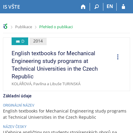
P
P
P
P
EN
IS VŠTE
ř
ř
ř
ř
e
e
e
e
s
s
s
s
>
>
Publikace
Přehled o publikaci
k
k
k
k
o
o
o
o
č
č
č
č
2014
D
i
i
i
i
English textbooks for Mechanical
t
t
t
t
O
p
n
n
n
n
Engineering study programs at
e
a
a
a
a
r
Technical Universities in the Czech
a
h
h
o
p
c
Republic
o
l
b
a
e
KOLÁŘOVÁ, Pavlína a Libuše TURINSKÁ
r
a
s
t
n
v
a
i
Základní údaje
í
i
h
č
l
č
k
ORIGINÁLNÍ NÁZEV
i
k
u
English textbooks for Mechanical Engineering study programs
š
u
at Technical Universities in the Czech Republic
t
NÁZEV ČESKY
u
Učebnice angličtiny pro studenty strojírenských oborů na