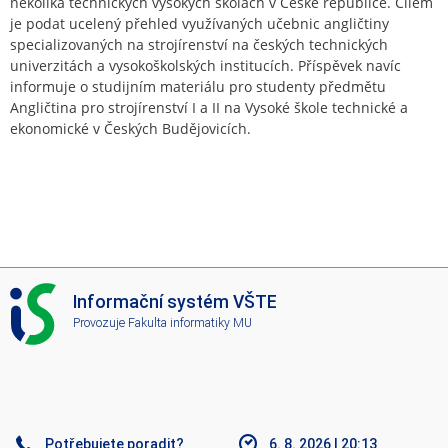
několika technických vysokých školách v České republice. Cílem
je podat ucelený přehled využívaných učebnic angličtiny
specializovaných na strojírenství na českých technických
univerzitách a vysokoškolských institucích. Příspěvek navíc
informuje o studijním materiálu pro studenty předmětu
Angličtina pro strojírenství I a II na Vysoké škole technické a
ekonomické v Českých Budějovicích.
I
Informační systém VŠTE
S
Provozuje
Fakulta informatiky MU
V
Š
T
E
Potřebujete poradit?
6. 8. 2026
|
20:13