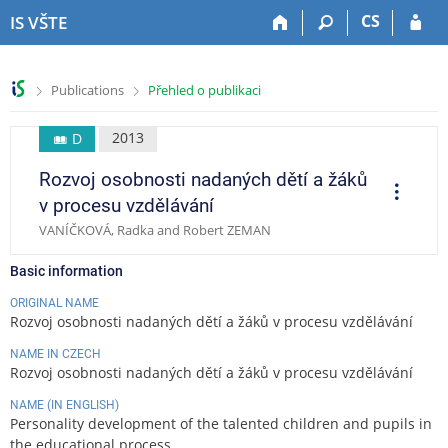
S
S
S
S
CS
IS VŠTE
k
k
k
k
i
i
i
i
p
p
p
p
>
>
Publications
Přehled o publikaci
t
t
t
t
o
o
o
o
t
h
c
f
2013
D
o
e
o
o
Rozvoj osobnosti nadaných dětí a žáků
p
a
n
o
O
p
b
d
t
t
v procesu vzdělávání
e
a
e
e
e
r
VANÍČKOVÁ, Radka and Robert ZEMAN
a
r
r
n
r
t
t
i
Basic information
o
n
ORIGINAL NAME
s
Rozvoj osobnosti nadaných dětí a žáků v procesu vzdělávání
NAME IN CZECH
Rozvoj osobnosti nadaných dětí a žáků v procesu vzdělávání
NAME (IN ENGLISH)
Personality development of the talented children and pupils in
the educational process