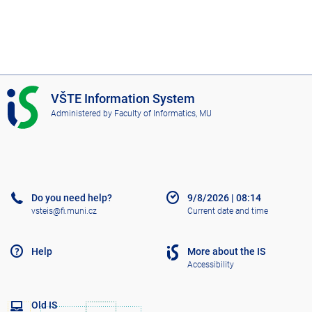
I
VŠTE Information System
S
Administered by
Faculty of Informatics, MU
V
Š
T
E
Do you need help?
9/8/2026
|
08:14
vsteis@fi.muni.cz
Current date and time
Help
More about the IS
Accessibility
Old IS