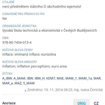
UTAJENÍ
není předmětem státního či obchodního tajemství
OZNAČENÉ PRO PŘENOS DO RIV
Ne
ORGANIZAČNÍ JEDNOTKA
Vysoká škola technická a ekonomická v Českých Budějovicích
ISBN
978-80-7454-013-4
KLÍČOVÁ SLOVA ČESKY
inflace; vnímaná inflace; eurozóna
KLÍČOVÁ SLOVA ANGLICKY
inflation; inflation perceptions; euro area
ŠTÍTKY
A_IBW
,
A_MAM
,
IBW
,
IBW_H
,
KEM7
,
MAE
,
MAM_1
,
MAM_1a
,
MAR
,
MAR_a
,
MAZ
,
S_MAM
Změněno: 19. 11. 2014 08:23,
Ing. Ivana Čertická
Anotace
ORIG
CZ