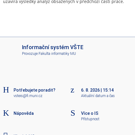
uzavírá výsledky analýz obsažených v předchozí části práce.
I
Informační systém VŠTE
S
Provozuje
Fakulta informatiky MU
V
Š
T
E
Potřebujete poradit?
6. 8. 2026
|
15:14
vsteis@fi.muni.cz
Aktuální datum a čas
Nápověda
Více o IS
Přístupnost