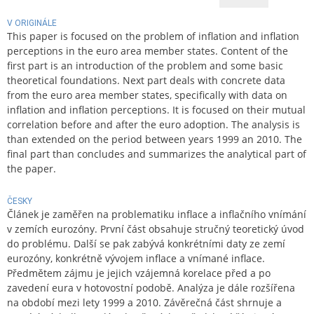
V ORIGINÁLE
This paper is focused on the problem of inflation and inflation
perceptions in the euro area member states. Content of the
first part is an introduction of the problem and some basic
theoretical foundations. Next part deals with concrete data
from the euro area member states, specifically with data on
inflation and inflation perceptions. It is focused on their mutual
correlation before and after the euro adoption. The analysis is
than extended on the period between years 1999 an 2010. The
final part than concludes and summarizes the analytical part of
the paper.
ČESKY
Článek je zaměřen na problematiku inflace a inflačního vnímání
v zemích eurozóny. První část obsahuje stručný teoretický úvod
do problému. Další se pak zabývá konkrétními daty ze zemí
eurozóny, konkrétně vývojem inflace a vnímané inflace.
Předmětem zájmu je jejich vzájemná korelace před a po
zavedení eura v hotovostní podobě. Analýza je dále rozšířena
na období mezi lety 1999 a 2010. Závěrečná část shrnuje a