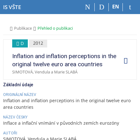
P
P
P
P
EN
IS VŠTE
ř
ř
ř
ř
e
e
e
e
s
s
s
s
>
>
Publikace
Přehled o publikaci
k
k
k
k
o
o
o
o
č
č
č
č
2012
D
i
i
i
i
Inflation and inflation perceptions in the
t
t
t
t
O
p
n
n
n
n
original twelve euro area countries
e
a
a
a
a
r
SIMOTOVÁ, Vendula a Marie SLABÁ
a
h
h
o
p
c
o
l
b
a
e
Základní údaje
r
a
s
t
n
v
a
i
ORIGINÁLNÍ NÁZEV
Inflation and inflation perceptions in the original twelve euro
í
i
h
č
area countries
l
č
k
i
k
u
NÁZEV ČESKY
š
u
Inflace a inflační vnímání v původních zemích eurozóny
t
AUTOŘI
u
SIMOTOVÁ, Vendula a Marie SLABÁ