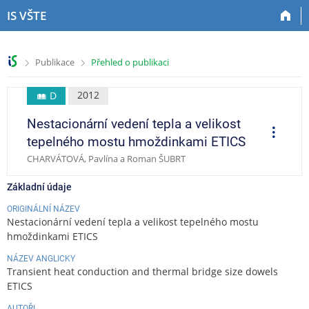
P
P
P
P
IS VŠTE
ř
ř
ř
ř
e
e
e
e
s
s
s
s
>
>
Publikace
Přehled o publikaci
k
k
k
k
o
o
o
o
č
č
č
č
2012
D
i
i
i
i
Nestacionární vedení tepla a velikost
t
t
t
t
O
p
n
n
n
n
tepelného mostu hmoždinkami ETICS
e
a
a
a
a
r
CHARVÁTOVÁ, Pavlína a Roman ŠUBRT
a
h
h
o
p
c
o
l
b
a
e
Základní údaje
r
a
s
t
n
v
a
i
ORIGINÁLNÍ NÁZEV
Nestacionární vedení tepla a velikost tepelného mostu
í
i
h
č
hmoždinkami ETICS
l
č
k
i
k
u
NÁZEV ANGLICKY
š
u
Transient heat conduction and thermal bridge size dowels
t
ETICS
u
AUTOŘI