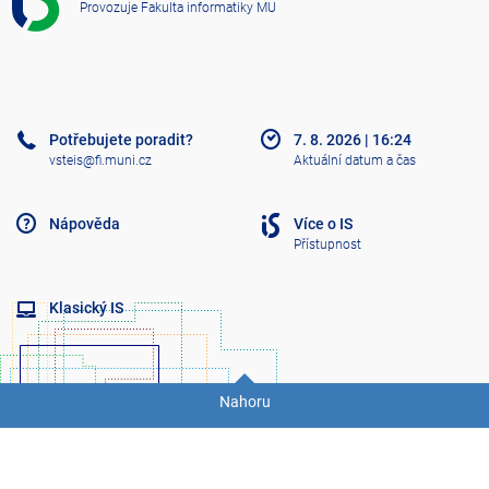
Provozuje
Fakulta informatiky MU
V
Š
T
E
Potřebujete poradit?
7. 8. 2026
|
16:24
vsteis@fi.muni.cz
Aktuální datum a čas
Nápověda
Více o IS
Přístupnost
Klasický IS
Nahoru