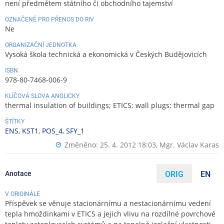
není předmětem státního či obchodního tajemství
OZNAČENÉ PRO PŘENOS DO RIV
Ne
ORGANIZAČNÍ JEDNOTKA
Vysoká škola technická a ekonomická v Českých Budějovicích
ISBN
978-80-7468-006-9
KLÍČOVÁ SLOVA ANGLICKY
thermal insulation of buildings; ETICS; wall plugs; thermal gap
ŠTÍTKY
ENS
,
KST1
,
POS_4
,
SFY_1
Změněno: 25. 4. 2012 18:03,
Mgr. Václav Karas
Anotace
ORIG
EN
V ORIGINÁLE
Příspěvek se věnuje stacionárnímu a nestacionárnímu vedení
tepla hmoždinkami v ETICS a jejich vlivu na rozdílné povrchové