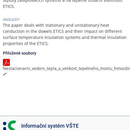
teploty zateplovacích systémů a na tepelně izolační vlastnosti
ETICS.
ANGLICKY
The paper deals with stationary and unstationary heat
conduction in the dowels ETICS and their impact on different
surface temperature insulation systems and thermal insulation
properties of the ETICS.
Přiložené soubory
Nestacionarni_vedeni_tepla_a_velikost_tepelneho_mostu_hmozdi
I
Informační systém VŠTE
S