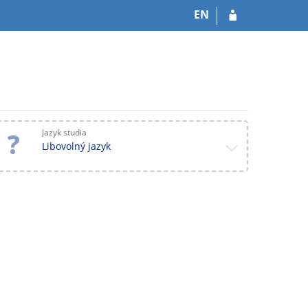
EN
Jazyk studia
Libovolný jazyk