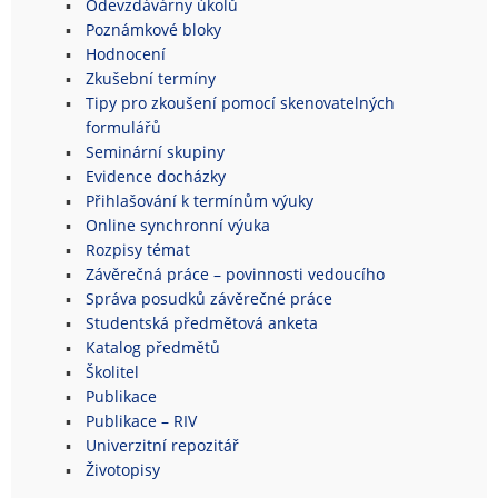
Odevzdávárny úkolů
Poznámkové bloky
Hodnocení
Zkušební termíny
Tipy pro zkoušení pomocí skenovatelných
formulářů
Seminární skupiny
Evidence docházky
Přihlašování k termínům výuky
Online synchronní výuka
Rozpisy témat
Závěrečná práce – povinnosti vedoucího
Správa posudků závěrečné práce
Studentská předmětová anketa
Katalog předmětů
Školitel
Publikace
Publikace – RIV
Univerzitní repozitář
Životopisy