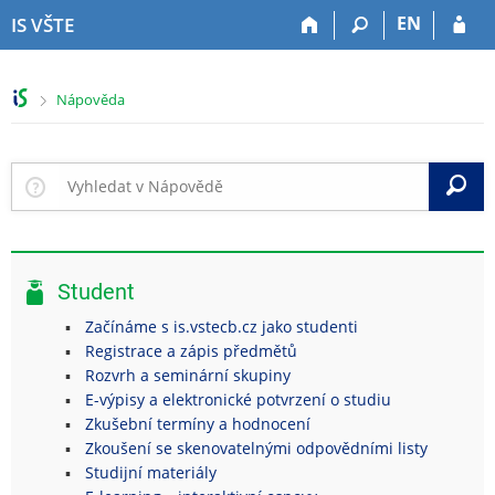
P
P
P
P
EN
IS VŠTE
ř
ř
ř
ř
e
e
e
e
s
s
s
s
>
Nápověda
k
k
k
k
o
o
o
o
č
č
č
č
i
i
i
i
V
t
t
t
t
n
n
n
n
a
a
a
a
h
h
o
p
Student
o
l
b
a
r
a
s
t
Začínáme s is.vstecb.cz jako studenti
n
v
a
i
Registrace a zápis předmětů
í
i
h
č
Rozvrh a seminární skupiny
l
č
k
E-výpisy a elektronické potvrzení o studiu
i
k
u
Zkušební termíny a hodnocení
š
u
Zkoušení se skenovatelnými odpovědními listy
t
Studijní materiály
u