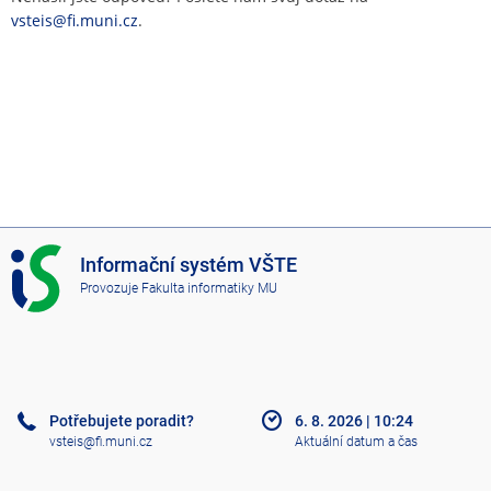
vsteis@fi.muni.cz
.
I
Informační systém VŠTE
S
Provozuje
Fakulta informatiky MU
V
Š
T
E
Potřebujete poradit?
6. 8. 2026
|
10:24
vsteis@fi.muni.cz
Aktuální datum a čas