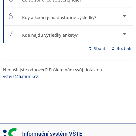
6.
Kdy a komu jsou dostupné výsledky?
7.
Kde najdu výsledky ankety?
Sbalit
Rozbalit
Nenašli jste odpověď? Pošlete nám svůj dotaz na
vsteis@fi.muni.cz
.
I
Informační systém VŠTE