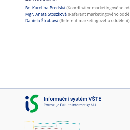
Bc. Karolína Brodská
(Koordinátor marketingového odd
Mgr. Aneta Stoszková
(Referent marketingového odděl
Daniela Štrobová
(Referent marketingového oddělení)
I
Informační systém VŠTE
S
Provozuje
Fakulta informatiky MU
V
Š
T
E