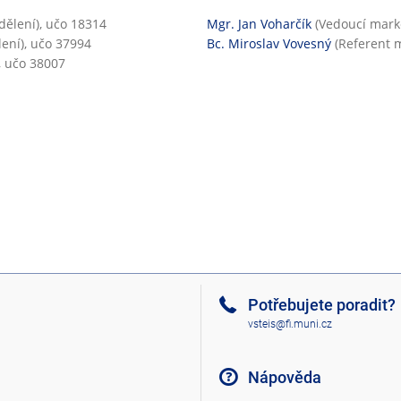
ělení), učo 18314
Mgr. Jan Voharčík
(Vedoucí mark
ení), učo 37994
Bc. Miroslav Vovesný
(Referent m
, učo 38007
Potřebujete poradit?
vsteis@fi.muni.cz
Nápověda