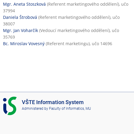
Mgr. Aneta Stoszková
(Referent marketingového oddělení), učo
37994
Daniela Štrobová
(Referent marketingového oddělení), učo
38007
Mgr. Jan Voharčík
(Vedoucí marketingového oddělení), učo
35769
Bc. Miroslav Vovesný
(Referent marketingu), učo 14696
I
VŠTE Information System
S
Administered by
Faculty of Informatics, MU
V
Š
T
E