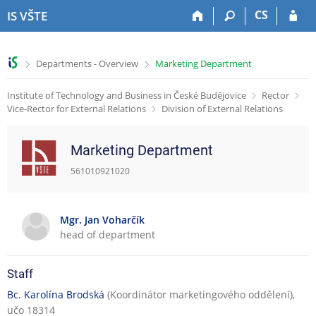
S
S
S
S
CS
IS VŠTE
k
k
k
k
i
i
i
i
p
p
p
p
>
>
Departments - Overview
Marketing Department
t
t
t
t
o
o
o
o
Institute of Technology and Business in České Budějovice
Rector
t
h
c
f
Vice-Rector for External Relations
Division of External Relations
o
e
o
o
p
a
n
o
b
d
t
t
Marketing Department
a
e
e
e
r
r
n
r
561010921020
t
Mgr. Jan Voharčík
head of department
Staff
Bc. Karolína Brodská
(Koordinátor marketingového oddělení),
učo 18314