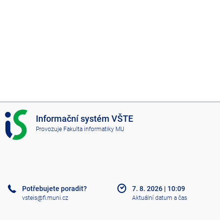
I
Informační systém VŠTE
S
Provozuje
Fakulta informatiky MU
V
Š
T
E
Potřebujete poradit?
7. 8. 2026
|
10:09
vsteis@fi.muni.cz
Aktuální datum a čas