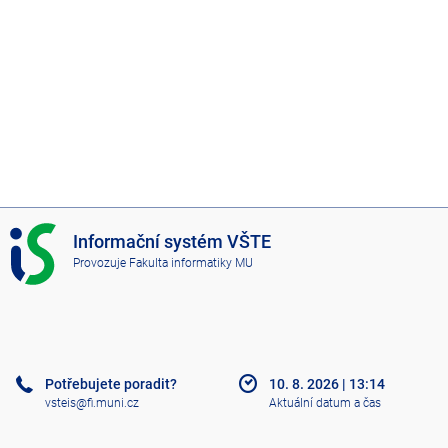
I
Informační systém VŠTE
S
Provozuje
Fakulta informatiky MU
V
Š
T
E
Potřebujete poradit?
10. 8. 2026
|
13:14
vsteis@fi.muni.cz
Aktuální datum a čas